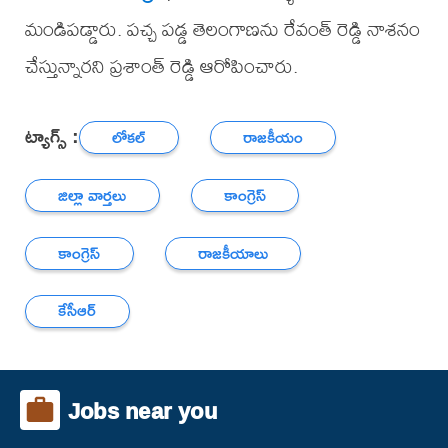
మండిపడ్డారు. పచ్చ పడ్డ తెలంగాణను రేవంత్ రెడ్డి నాశనం
చేస్తున్నారని ప్రశాంత్ రెడ్డి ఆరోపించారు.
ట్యాగ్స్ :
లోకల్
రాజకీయం
జిల్లా వార్తలు
కాంగ్రెస్
కాంగ్రెస్
రాజకీయాలు
కేసీఆర్
Jobs near you