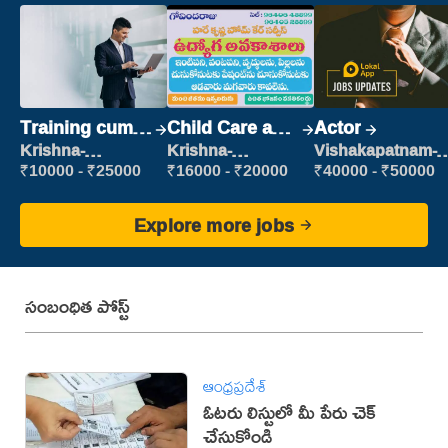
Training cum
Child Care and
Actor
Placement
Patient care
Krishna-
Krishna-
Vishakapatnam-
vijayawada
vijayawada
new
₹10000 - ₹25000
₹16000 - ₹20000
₹40000 - ₹50000
Explore more jobs
సంబంధిత పోస్ట్
ఆంధ్రప్రదేశ్
ఓటరు లిస్టులో మీ పేరు చెక్
చేసుకోండి