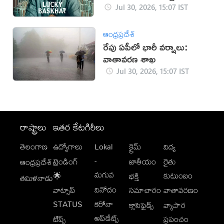
Jul 30, 2026, 15:07 IST
ఆంధ్రప్రదేశ్
రేపు ఏపీలో భారీ వర్షాలు:
వాతావరణ శాఖ
Jul 30, 2026, 15:07 IST
రాష్ట్రాలు
ఇతర కేటగిరీలు
తెలంగాణ
ఉద్యోగాలు
Lokal
క్రైమ్
విద్య
-
ట్రెండింగ్
జాతీయం
రైతు
ఆంధ్రప్రదేశ్
మగువ
కుటుంబం
🌟
భక్తి
తమిళనాడు
వినోదం
వాట్సాప్
సమాచారం
వాతావరణం
STATUS
కరోనా
క్లాసిఫైడ్స్
వ్యాపార
అప్‌డేట్స్
టిప్స్
ప్రపంచం