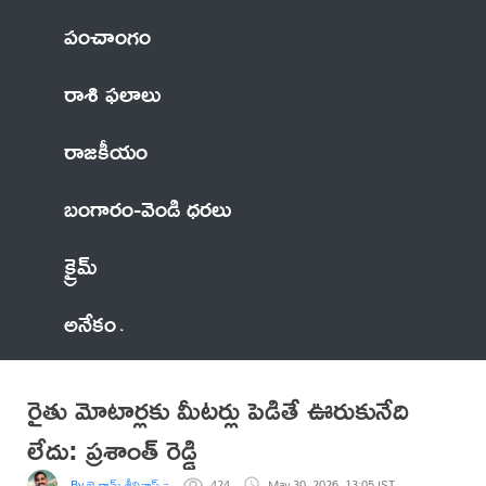
పంచాంగం
రాశి ఫలాలు
రాజకీయం
బంగారం-వెండి ధరలు
క్రైమ్
అనేకం
రైతు మోటార్లకు మీటర్లు పెడితే ఊరుకునేది
లేదు: ప్రశాంత్ రెడ్డి
By జై రామ్ శ్రీనివాస్ నాయక్
424
May 30, 2026, 13:05 IST