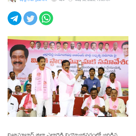
నిజామాబాద్ జిల్లా ఎల్లారెడ్డి నియోజకవర్గంలో జరిగిన