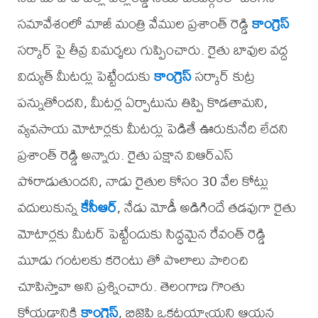
సమావేశంలో మాజీ మంత్రి వేముల ప్రశాంత్ రెడ్డి
కాంగ్రెస్
సర్కార్ పై తీవ్ర విమర్శలు గుప్పించారు. రైతు బావుల వద్ద
విద్యుత్ మీటర్లు పెట్టేందుకు
కాంగ్రెస్
సర్కార్ కుట్ర
పన్నుతోందని, మీటర్ల ఏర్పాటును తిప్పి కొడతామని,
వ్యవసాయ మోటార్లకు మీటర్లు పెడితే ఊరుకునేది లేదని
ప్రశాంత్ రెడ్డి అన్నారు. రైతు పక్షాన విఆర్ఎస్
పోరాడుతుందని, నాడు రైతుల కోసం 30 వేల కోట్లు
వదులుకున్న
కేసీఆర్
, నేడు మోడీ అడిగిందే తడవుగా రైతు
మోటార్లకు మీటర్ పెట్టేందుకు సిద్ధమైన రేవంత్ రెడ్డి
మూడు గంటలకు కరెంటు తో పొలాలు పారించి
చూపిస్తావా అని ప్రశ్నించారు. తెలంగాణ గొంతు
కోయడానికి
కాంగ్రెస్
, బిజెపి ఒకటయ్యాయని ఆయన