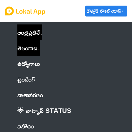
డౌన్లోడ్ లోకల్ యాప్
ఆంధ్రప్రదేశ్
తెలంగాణ
ఉద్యోగాలు
ట్రెండింగ్
వాతావరణం
🌟 వాట్సాప్ STATUS
వినోదం