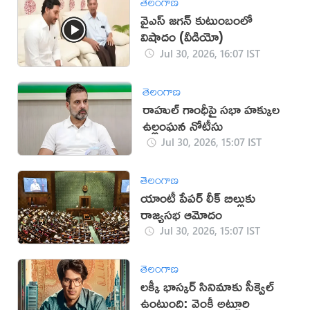
తెలంగాణ
వైఎస్ జగన్ కుటుంబంలో
విషాదం (వీడియో)
Jul 30, 2026, 16:07 IST
తెలంగాణ
రాహుల్ గాంధీపై సభా హక్కుల
ఉల్లంఘన నోటీసు
Jul 30, 2026, 15:07 IST
తెలంగాణ
యాంటీ పేపర్ లీక్ బిల్లుకు
రాజ్యసభ ఆమోదం
Jul 30, 2026, 15:07 IST
తెలంగాణ
లక్కీ భాస్కర్ సినిమాకు సీక్వెల్
ఉంటుంది: వెంకీ అట్లూరి