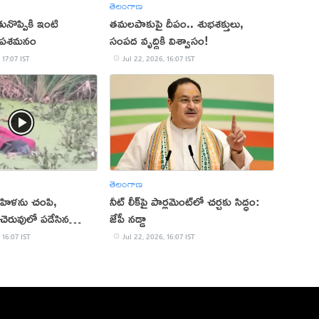
తెలంగాణ
నొప్పికి ఇంటి
తమలపాకుపై దీపం.. శుభశక్తులు,
 ఉపశమనం
సంపద వృద్ధికి విశ్వాసం!
 17:07 IST
Jul 22, 2026, 16:07 IST
తెలంగాణ
ిళను చంపి,
నీట్ లీక్‌పై పార్లమెంట్‌లో చర్చకు సిద్ధం:
 చెరువులో పడేసిన
జేపీ నడ్డా
 16:07 IST
Jul 22, 2026, 16:07 IST