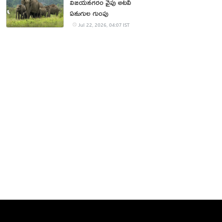
విజయనగరం వైపు అటవీ
ఏనుగుల గుంపు
Jul 22, 2026, 04:07 IST