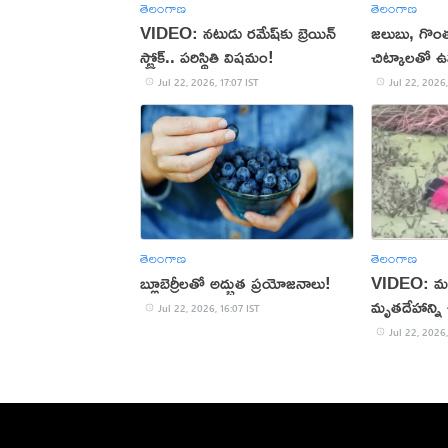
తెలంగాణ
తెలంగాణ
VIDEO: నటుడు రమేష్‌‌కు బ్రెయిన్
జలుబు, గొంతు
స్ట్రోక్.. పరిస్థితి విషమం!
చిట్కాలతో
Jul 22, 2026, 17:07 IST
Jul 22, 2026,
తెలంగాణ
తెలంగాణ
బ్లూబెర్రీలతో అద్భుత ప్రయోజనాలు!
VIDEO: మహ
మృతదేహాన్ని
Jul 22, 2026, 16:07 IST
దుండగులు!
Jul 22, 2026,