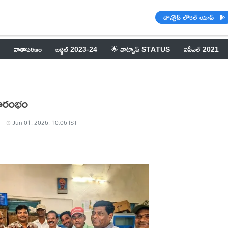
డౌన్లోడ్ లోకల్ యాప్
వాతావరణం
బడ్జెట్ 2023-24
🌟 వాట్సాప్ STATUS
ఐపీఎల్ 2021
్రారంభం
Jun 01, 2026, 10:06 IST