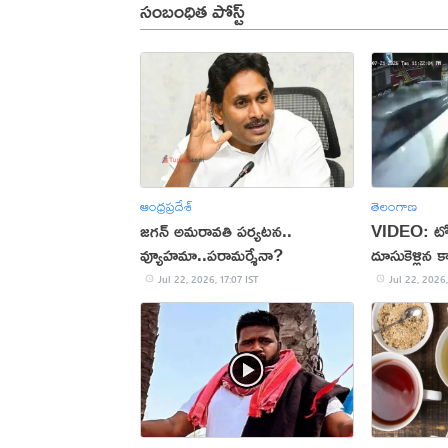
సంబంధిత పోస్ట్
ఆంధ్రప్రదేశ్
తెలంగాణ
జగన్ అమరావతి పర్యటన..
VIDEO: టోల్ 
వ్యూహమా..పరామర్శేనా?
దూసుకెళ్లిన క
Jul 22, 2026, 17:07 IST
Jul 22, 2026,