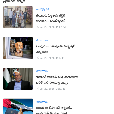
ట్రెండింగ్ న్యూస్
ఆంధ్రప్రదేశ్
నలుగురు పిల్లలకు తల్లికి
వందనం.. సంతోషంలో
కుటుంబం
Jul 22, 2026, 15:07 IST
తెలంగాణ
పెంపుడు జంతువుల‌కు రిజిస్ట్రేష‌న్
త‌ప్ప‌నిస‌రి
Jul 22, 2026, 11:07 IST
తెలంగాణ
గాజాలో హమాస్ కొత్త నాయకుడు
ఖలీల్ అల్-హయ్యా ఎన్నిక
Jul 22, 2026, 08:07 IST
తెలంగాణ
యూఏఈ వీసా ఆన్ అరైవ‌ల్..
ఇండియ‌న్స్‌కు న్యూ రూల్స్‌