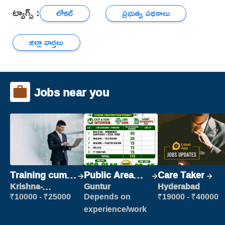
ట్యాగ్స్ :
లోకల్
ప్రభుత్వ పథకాలు
జిల్లా వార్తలు
Jobs near you
Training cum
Public Area
Care Taker
Placement
Cleaner
Krishna-
Guntur
Hyderabad
vijayawada
₹10000 - ₹25000
Depends on
₹19000 - ₹40000
experience/work