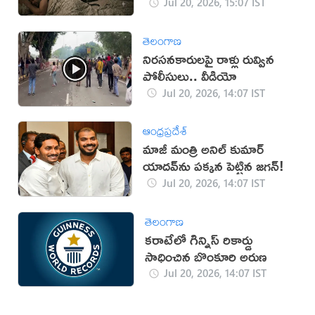
Jul 20, 2026, 15:07 IST
తెలంగాణ
నిరసనకారులపై రాళ్లు రువ్విన
పోలీసులు.. వీడియో
Jul 20, 2026, 14:07 IST
ఆంధ్రప్రదేశ్
మాజీ మంత్రి అనిల్ కుమార్
యాదవ్‌ను పక్కన పెట్టిన జగన్!
Jul 20, 2026, 14:07 IST
తెలంగాణ
కరాటేలో గిన్నిస్ రికార్డు
సాధించిన బొంకూరి అరుణ
Jul 20, 2026, 14:07 IST