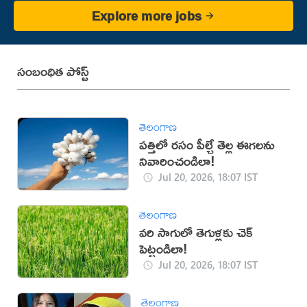
Explore more jobs
సంబంధిత పోస్ట్
తెలంగాణ
పత్తిలో రసం పీల్చే తెల్ల ఈగలను
నివారించండిలా!
Jul 20, 2026, 18:07 IST
తెలంగాణ
వరి సాగులో తెగుళ్లకు చెక్
పెట్టండిలా!
Jul 20, 2026, 18:07 IST
తెలంగాణ