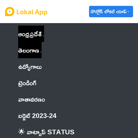
డౌన్లోడ్ లోకల్ యాప్
ఆంధ్రప్రదేశ్
తెలంగాణ
ఉద్యోగాలు
ట్రెండింగ్
వాతావరణం
బడ్జెట్ 2023-24
🌟 వాట్సాప్ STATUS