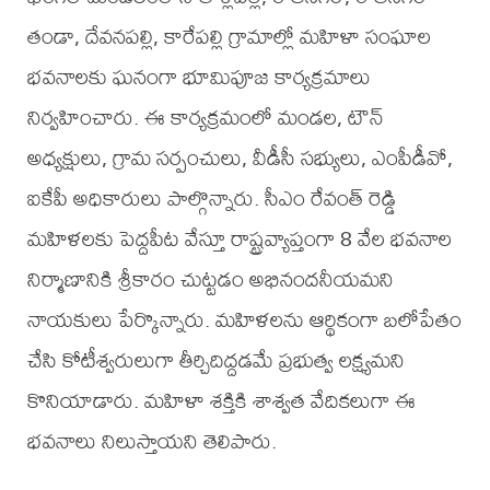
తండా, దేవనపల్లి, కారేపల్లి గ్రామాల్లో మహిళా సంఘాల
భవనాలకు ఘనంగా భూమిపూజ కార్యక్రమాలు
నిర్వహించారు. ఈ కార్యక్రమంలో మండల, టౌన్
అధ్యక్షులు, గ్రామ సర్పంచులు, వీడీసీ సభ్యులు, ఎంపీడీవో,
ఐకేపీ అధికారులు పాల్గొన్నారు. సీఎం రేవంత్ రెడ్డి
మహిళలకు పెద్దపీట వేస్తూ రాష్ట్రవ్యాప్తంగా 8 వేల భవనాల
నిర్మాణానికి శ్రీకారం చుట్టడం అభినందనీయమని
నాయకులు పేర్కొన్నారు. మహిళలను ఆర్థికంగా బలోపేతం
చేసి కోటీశ్వరులుగా తీర్చిదిద్దడమే ప్రభుత్వ లక్ష్యమని
కొనియాడారు. మహిళా శక్తికి శాశ్వత వేదికలుగా ఈ
భవనాలు నిలుస్తాయని తెలిపారు.