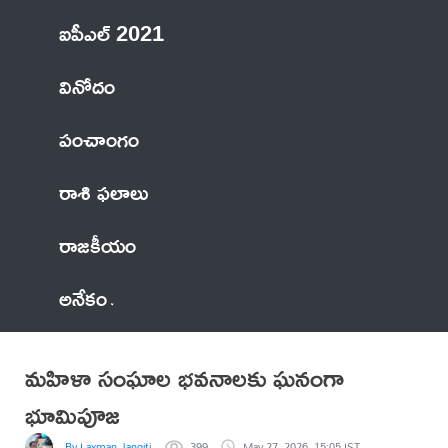
ఐపీఎల్ 2021
వినోదం
పంచాంగం
రాశి ఫలాలు
రాజకీయం
అనేకం
మహిళా సంఘాల భవనాలకు ఘనంగా
భూమిపూజ
By Laxman Jangiti
399
May 27, 2026, 15:05 IST