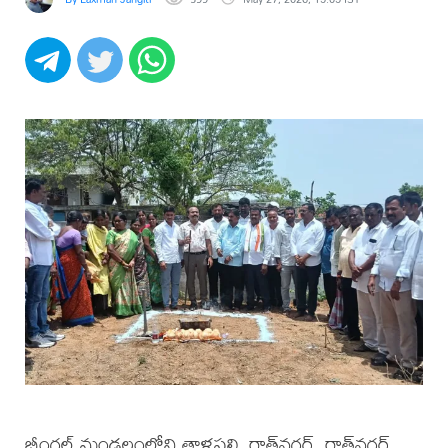
భీంగల్ మండలంలోని తాళ్లపల్లి, రాత్‌నగర్, రాత్‌నగర్