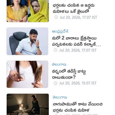
భర్తలను చంపిన ఆ ఇద్దరు
మహిళలు ఒకే జైలులో
Jul 20, 2026, 17:07 IST
ఆంధ్రప్రదేశ్
మరో 2 వారాలు క్షేత్రస్థాయి
పర్యటనలకు పవన్ కల్యాణ్
దూరం
Jul 20, 2026, 17:07 IST
తెలంగాణ
వర్షంలో తడిస్తే జుట్టు
రాలుతుందా?
Jul 20, 2026, 15:07 IST
తెలంగాణ
నాగుపాముతో కాటు వేయించి
భర్తను చంపిన మహిళ