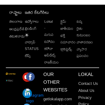
రాష్ట్రాలు
ఇతర కేటగిరీలు
తెలంగాణ
ఉద్యోగాలు
Lokal
క్రైమ్
విద్య
-
ట్రెండింగ్
జాతీయం
రైతు
ఆంధ్రప్రదేశ్
మగువ
కుటుంబం
🌟
భక్తి
తమిళనాడు
వినోదం
వాట్సాప్
సమాచారం
వాతావరణం
STATUS
కరోనా
క్లాసిఫైడ్స్
వ్యాపార
అప్‌డేట్స్
టిప్స్
ప్రపంచం
రాజకీయం
OUR
LOKAL
OTHER
Contact Us
WEBSITES
About Us
Privacy
getlokalapp.com
Policy