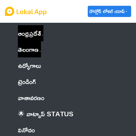
డౌన్లోడ్ లోకల్ యాప్
ఆంధ్రప్రదేశ్
తెలంగాణ
ఉద్యోగాలు
ట్రెండింగ్
వాతావరణం
🌟 వాట్సాప్ STATUS
వినోదం