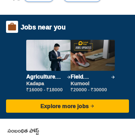
Jobs near you
Agriculture
Field
Labour
Marketing
Kadapa
Kurnool
Executive
₹16000 - ₹18000
₹20000 - ₹30000
Explore more jobs
సంబంధిత పోస్ట్