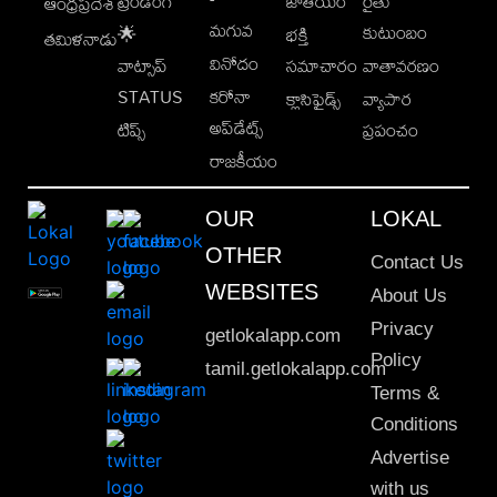
ట్రెండింగ్
జాతీయం
రైతు
ఆంధ్రప్రదేశ్
మగువ
కుటుంబం
🌟
భక్తి
తమిళనాడు
వినోదం
వాట్సాప్
సమాచారం
వాతావరణం
STATUS
కరోనా
క్లాసిఫైడ్స్
వ్యాపార
అప్‌డేట్స్
టిప్స్
ప్రపంచం
రాజకీయం
OUR
LOKAL
OTHER
Contact Us
WEBSITES
About Us
Privacy
getlokalapp.com
Policy
tamil.getlokalapp.com
Terms &
Conditions
Advertise
with us