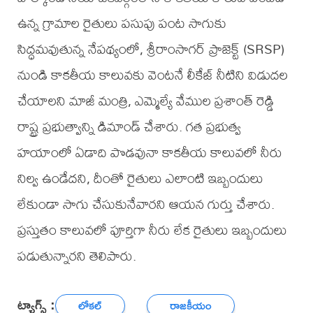
ఉన్న గ్రామాల రైతులు పసుపు పంట సాగుకు
సిద్ధమవుతున్న నేపథ్యంలో, శ్రీరాంసాగర్ ప్రాజెక్ట్ (SRSP)
నుండి కాకతీయ కాలువకు వెంటనే లీకేజ్ నీటిని విడుదల
చేయాలని మాజీ మంత్రి, ఎమ్మెల్యే వేముల ప్రశాంత్ రెడ్డి
రాష్ట్ర ప్రభుత్వాన్ని డిమాండ్ చేశారు. గత ప్రభుత్వ
హయాంలో ఏడాది పొడవునా కాకతీయ కాలువలో నీరు
నిల్వ ఉండేదని, దీంతో రైతులు ఎలాంటి ఇబ్బందులు
లేకుండా సాగు చేసుకునేవారని ఆయన గుర్తు చేశారు.
ప్రస్తుతం కాలువలో పూర్తిగా నీరు లేక రైతులు ఇబ్బందులు
పడుతున్నారని తెలిపారు.
ట్యాగ్స్ :
లోకల్
రాజకీయం