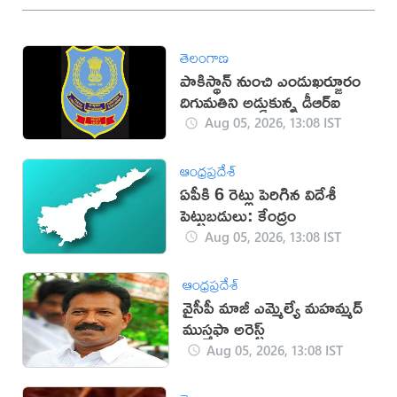
తెలంగాణ
పాకిస్థాన్‌ నుంచి ఎండుఖర్జూరం
దిగుమతిని అడ్డుకున్న డీఆర్‌ఐ
Aug 05, 2026, 13:08 IST
ఆంధ్రప్రదేశ్
ఏపీకి 6 రెట్లు పెరిగిన విదేశీ
పెట్టుబడులు: కేంద్రం
Aug 05, 2026, 13:08 IST
ఆంధ్రప్రదేశ్
వైసీపీ మాజీ ఎమ్మెల్యే మ‌హమ్మ‌ద్
ముస్త‌ఫా అరెస్ట్
Aug 05, 2026, 13:08 IST