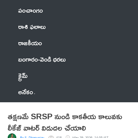
పంచాంగం
రాశి ఫలాలు
రాజకీయం
బంగారం-వెండి ధరలు
క్రైమ్
అనేకం
తక్షణమే SRSP నుండి కాకతీయ కాలువకు
లీకేజ్ వాటర్ విడుదల చేయాలి
By S. Dhanunjay
418
May 29, 2026, 14:05 IST