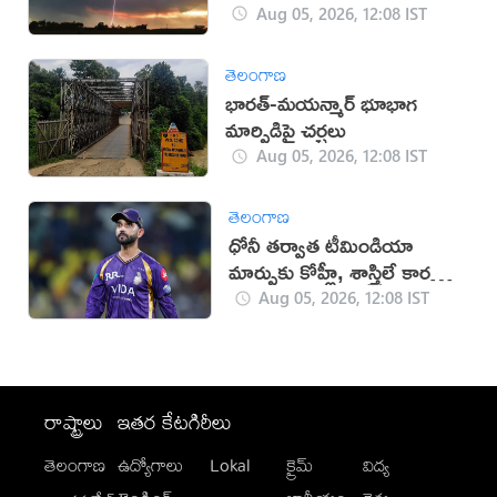
Aug 05, 2026, 12:08 IST
తెలంగాణ
భారత్-మయన్మార్ భూభాగ
మార్పిడిపై చర్చలు
Aug 05, 2026, 12:08 IST
తెలంగాణ
ధోనీ తర్వాత టీమిండియా
మార్పుకు కోహ్లీ, శాస్త్రిలే కారణం:
రహానే
Aug 05, 2026, 12:08 IST
రాష్ట్రాలు
ఇతర కేటగిరీలు
తెలంగాణ
ఉద్యోగాలు
Lokal
క్రైమ్
విద్య
-