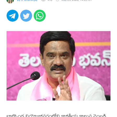
బాల్కొండ నియోజకవర్గంలోని కాకతీయ కాలువ వెంబడి