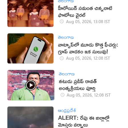
తెలంగాణ
హీరోయిన్ సమంత చిన్ననాటి
ఫొటోలు వైరల్
Aug 05, 2026, 13:08 IST
తెలంగాణ
వాట్సాప్‌లో మూడు కొత్త ఫీచర్లు:
గ్రూప్ వాడకం ఇక సులువు!
Aug 05, 2026, 12:08 IST
తెలంగాణ
నటుడు ప్రదీప్ రావత్
అంత్యక్రియలు పూర్తి
Aug 05, 2026, 12:08 IST
ఆంధ్రప్రదేశ్
ALERT: రేపు ఈ జిల్లాల్లో
మోస్తరు వర్షాలు