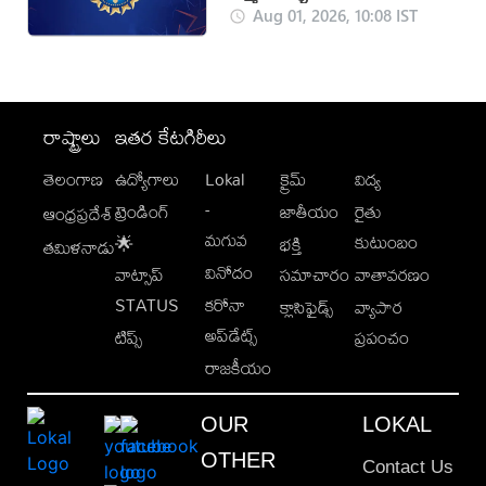
మార్పు
Aug 01, 2026, 10:08 IST
రాష్ట్రాలు
ఇతర కేటగిరీలు
తెలంగాణ
ఉద్యోగాలు
Lokal
క్రైమ్
విద్య
-
ట్రెండింగ్
జాతీయం
రైతు
ఆంధ్రప్రదేశ్
మగువ
కుటుంబం
🌟
భక్తి
తమిళనాడు
వినోదం
వాట్సాప్
సమాచారం
వాతావరణం
STATUS
కరోనా
క్లాసిఫైడ్స్
వ్యాపార
అప్‌డేట్స్
టిప్స్
ప్రపంచం
రాజకీయం
OUR
LOKAL
OTHER
Contact Us