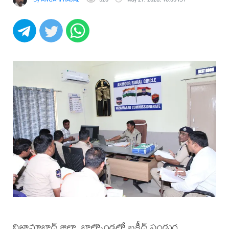
నిజామాబాద్ జిల్లా, బాల్కొండలో బక్రీద్ పండుగ