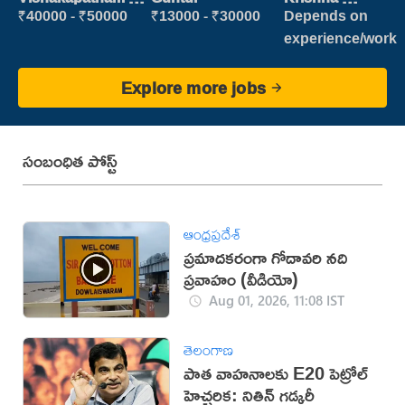
new
vijayawada
₹40000 - ₹50000
₹13000 - ₹30000
Depends on
experience/work
Explore more jobs
సంబంధిత పోస్ట్
ఆంధ్రప్రదేశ్
ప్రమాదకరంగా గోదావరి నది
ప్రవాహం (వీడియో)
Aug 01, 2026, 11:08 IST
తెలంగాణ
పాత వాహనాలకు E20 పెట్రోల్
హెచ్చరిక: నితిన్ గడ్కరీ