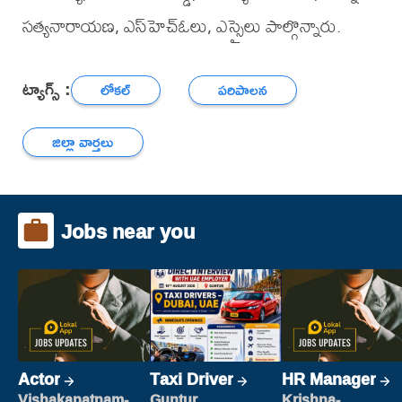
సత్యనారాయణ, ఎస్‌హెచ్‌ఓలు, ఎస్సైలు పాల్గొన్నారు.
ట్యాగ్స్ :
లోకల్
పరిపాలన
జిల్లా వార్తలు
Jobs near you
Actor
Taxi Driver
HR Manager
Vishakapatnam-
Guntur
Krishna-