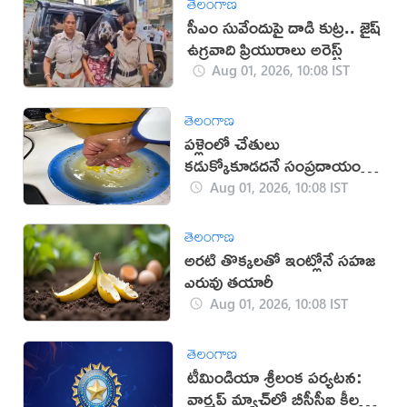
తెలంగాణ
సీఎం సువేందుపై దాడి కుట్ర.. జైష్
ఉగ్రవాది ప్రియురాలు అరెస్ట్
Aug 01, 2026, 10:08 IST
తెలంగాణ
పళ్లెంలో చేతులు
కడుక్కోకూడదనే సంప్రదాయం
వెనుక రహస్యం ఇదే!
Aug 01, 2026, 10:08 IST
తెలంగాణ
అరటి తొక్కలతో ఇంట్లోనే సహజ
ఎరువు తయారీ
Aug 01, 2026, 10:08 IST
తెలంగాణ
టీమిండియా శ్రీలంక పర్యటన:
వార్మప్ మ్యాచ్‌లో బీసీసీఐ కీలక