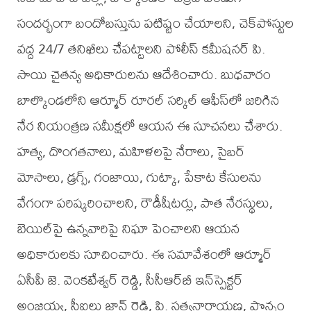
సందర్భంగా బందోబస్తును పటిష్టం చేయాలని, చెక్‌పోస్టుల
వద్ద 24/7 తనిఖీలు చేపట్టాలని పోలీస్ కమీషనర్ పి.
సాయి చైతన్య అధికారులను ఆదేశించారు. బుధవారం
బాల్కొండలోని ఆర్మూర్ రూరల్ సర్కిల్ ఆఫీస్‌లో జరిగిన
నేర నియంత్రణ సమీక్షలో ఆయన ఈ సూచనలు చేశారు.
హత్య, దొంగతనాలు, మహిళలపై నేరాలు, సైబర్
మోసాలు, డ్రగ్స్, గంజాయి, గుట్కా, పేకాట కేసులను
వేగంగా పరిష్కరించాలని, రౌడీషీటర్లు, పాత నేరస్థులు,
బెయిల్‌పై ఉన్నవారిపై నిఘా పెంచాలని ఆయన
అధికారులకు సూచించారు. ఈ సమావేశంలో ఆర్మూర్
ఏసీపీ జె. వెంకటేశ్వర్ రెడ్డి, సీసీఆర్‌బీ ఇన్‌స్పెక్టర్
అంజయ్య, సీఐలు జాన్ రెడ్డి, పి. సత్యనారాయణ, పొన్నం