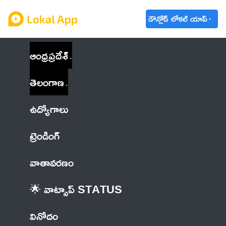
డౌన్లోడ్ లోకల్ యాప్
ఆంధ్రప్రదేశ్
తెలంగాణ
ఉద్యోగాలు
ట్రెండింగ్
వాతావరణం
🌟 వాట్సాప్ STATUS
వినోదం