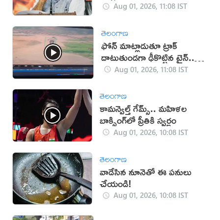
Aug 01, 2026, 11:08 IST
తెలంగాణ
ఫోన్ మాట్లాడుతూ ట్రాక్
దాటుతుండగా ఢీకొట్టిన ట్రైన్..
వ్యక్తి మృతి
Aug 01, 2026, 11:08 IST
తెలంగాణ
కామన్వెల్త్ గేమ్స్‌.. మహిళల
బాక్సింగ్‌లో ప్రీతికి స్వర్ణం
Aug 01, 2026, 10:08 IST
తెలంగాణ
వాడేసిన నూనెతో ఈ పనులు
చేయండి!
Aug 01, 2026, 10:08 IST