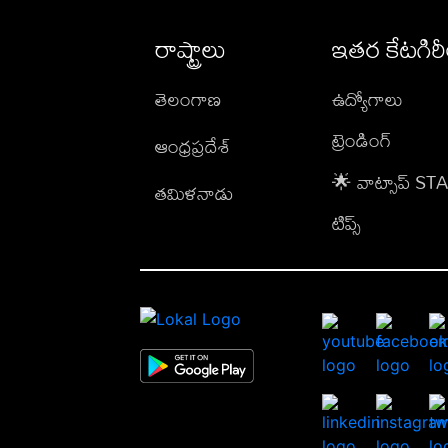
రాష్ట్రాలు
ఇతర కేటగిర
తెలంగాణ
ఉద్యోగాలు
ట్రెండింగ్
ఆంధ్రప్రదేశ్
🌟 వాట్సాప్ S
తమిళనాడు
టిప్స్