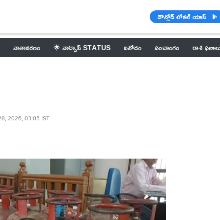
డౌన్లోడ్ లోకల్ యాప్
వాతావరణం
🌟 వాట్సాప్ STATUS
వినోదం
పంచాంగం
రాశి ఫలాల
8, 2026, 03:05 IST