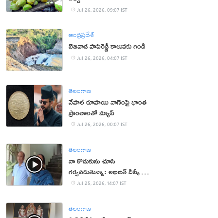
Jul 26, 2026, 09:07 IST
ఆంధ్రప్రదేశ్
బెజవాడ పాపిరెడ్డి కాలువకు గండి
Jul 26, 2026, 04:07 IST
తెలంగాణ
నేపాల్‌ రూపాయి నాణెంపై భారత
ప్రాంతాలతో మ్యాప్‌
Jul 26, 2026, 00:07 IST
తెలంగాణ
నా కొడుకును చూసి
గర్వపడుతున్నా: అభిజిత్ దీప్కే తల్లి
అనిత
Jul 25, 2026, 14:07 IST
తెలంగాణ