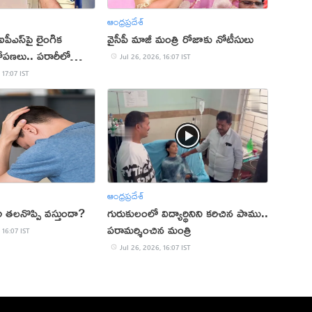
ఆంధ్రప్రదేశ్
ఐపీఎస్‌పై లైంగిక
వైసీపీ మాజీ మంత్రి రోజాకు నోటీసులు
ోపణలు.. పరారీలో
Jul 26, 2026, 16:07 IST
 17:07 IST
ఆంధ్రప్రదేశ్
ారి త‌ల‌నొప్పి వ‌స్తుందా?
గురుకులంలో విద్యార్థినిని కరిచిన పాము..
పరామర్శించిన మంత్రి
 16:07 IST
Jul 26, 2026, 16:07 IST