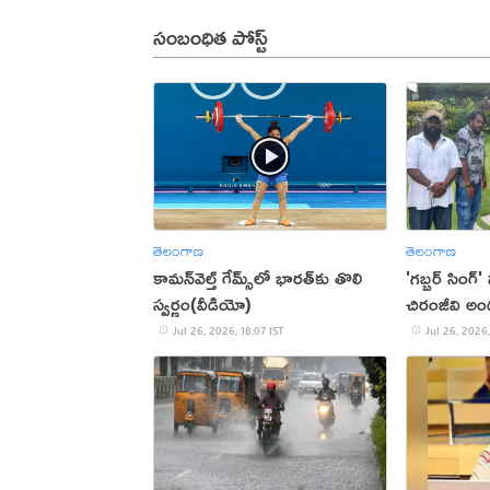
సంబంధిత పోస్ట్
తెలంగాణ
తెలంగాణ
కామన్‌వెల్త్ గేమ్స్‌లో భారత్‌కు తొలి
'గబ్బర్ సింగ్
స్వర్ణం(వీడియో)
చిరంజీవి అం
Jul 26, 2026, 18:07 IST
Jul 26, 2026,