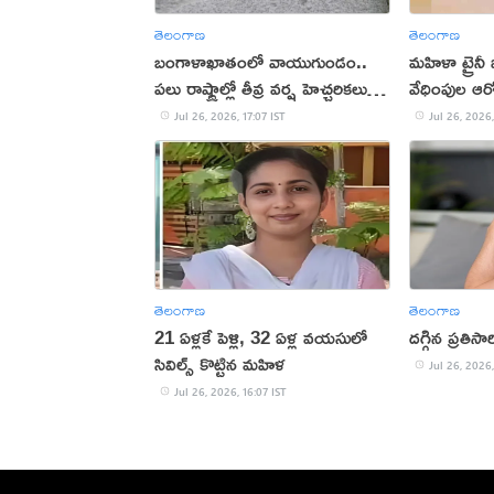
తెలంగాణ
తెలంగాణ
బంగాళాఖాతంలో వాయుగుండం..
మహిళా ట్రైనీ 
పలు రాష్ట్రాల్లో తీవ్ర వర్ష హెచ్చరికలు
వేధింపుల ఆర
జారీ!
ఉదయ్!
Jul 26, 2026, 17:07 IST
Jul 26, 2026,
తెలంగాణ
తెలంగాణ
21 ఏళ్లకే పెళ్లి, 32 ఏళ్ల వయసులో
ద‌గ్గిన ప్ర‌తిస
సివిల్స్ కొట్టిన మహిళ
Jul 26, 2026,
Jul 26, 2026, 16:07 IST