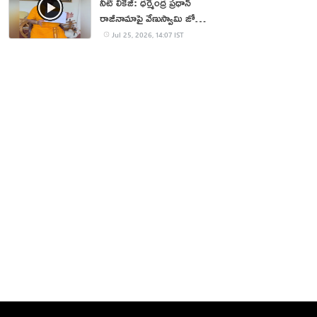
నీట్ లీకేజీ: ధర్మేంద్ర ప్రధాన్
రాజీనామాపై వేణుస్వామి జోస్యం
వైరల్
Jul 25, 2026, 14:07 IST