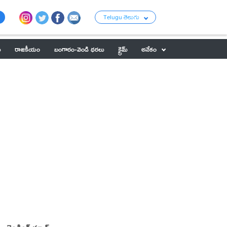
Telugu తెలుగు
ు
రాజకీయం
బంగారం-వెండి ధరలు
క్రైమ్
అనేకం