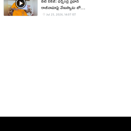
నీట్ లీకేజీ: ధర్మేంద్ర ప్రధాన్
రాజీనామాపై వేణుస్వామి జోస్యం
వైరల్
Jul 25, 2026, 14:07 IST