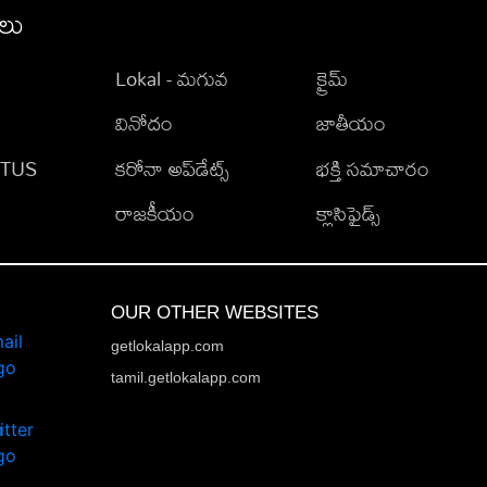
ీలు
Lokal - మగువ
క్రైమ్
వినోదం
జాతీయం
TATUS
కరోనా అప్‌డేట్స్
భక్తి సమాచారం
రాజకీయం
క్లాసిఫైడ్స్
OUR OTHER WEBSITES
getlokalapp.com
tamil.getlokalapp.com