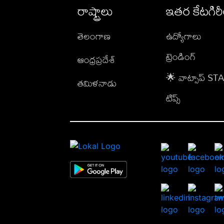
రాష్ట్రాలు
ఇతర కేటగిర
తెలంగాణ
ఉద్యోగాలు
ట్రెండింగ్
ఆంధ్రప్రదేశ్
🌟 వాట్సాప్ S
తమిళనాడు
టిప్స్