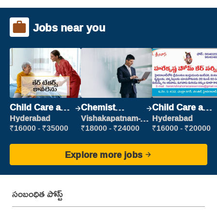
Jobs near you
Child Care and
Chemist
Child Care and
Patient care
Production
Patient care
Hyderabad
Vishakapatnam-
Hyderabad
new
Executive
₹16000 - ₹35000
₹18000 - ₹24000
₹16000 - ₹20000
Explore more jobs
సంబంధిత పోస్ట్