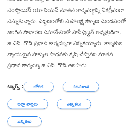
ఎంప్లాయిస్ యూనియన్ నూతన కార్యవర్గాన్ని ఏకగ్రీవంగా
ఎన్నుకున్నారు. పట్టణంలోని మహాలక్ష్మి కళ్యాణ మండపంలో
జరిగిన సాధారణ సమావేశంలో హనీఫుద్దిన్ అధ్యక్షుడిగా,
జి.ఎన్. గౌడ్ ప్రధాన కార్యదర్శిగా ఎన్నికయ్యారు. కార్మికుల
న్యాయమైన హక్కుల సాధనకు కృషి చేస్తానని నూతన
ప్రధాన కార్యదర్శి జి.ఎన్. గౌడ్ తెలిపారు.
ట్యాగ్స్ :
లోకల్
పరిపాలన
జిల్లా వార్తలు
ఎన్నికలు
ఎన్నికలు