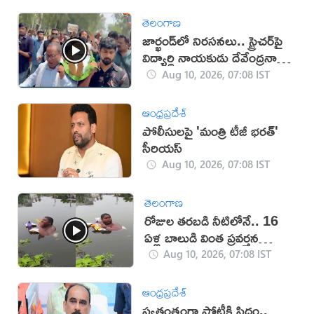
తెలంగాణ
జార్ఖండ్‌లో నిరసనలు.. స్ట్రెచర్‌పై
విద్యార్థి నాయకుడు దేవేంద్రనాథ్
(వీడియో)
Aug 10, 2026, 07:08 IST
ఆంధ్రప్రదేశ్
పోలీసులపై 'మంత్రి టీజీ భరత్'
సీరియస్
Aug 10, 2026, 07:08 IST
తెలంగాణ
రోజుల తరబడి నీటిలోనే.. 16
ఏళ్ల బాలుడి వింత ప్రవర్తన
(వీడియో)
Aug 10, 2026, 07:08 IST
ఆంధ్రప్రదేశ్
స్వతంత్రంగా పోటీకి సిద్ధం..