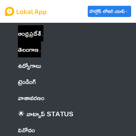
డౌన్లోడ్ లోకల్ యాప్
ఆంధ్రప్రదేశ్
తెలంగాణ
ఉద్యోగాలు
ట్రెండింగ్
వాతావరణం
🌟 వాట్సాప్ STATUS
వినోదం