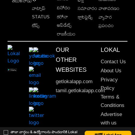
తమిళనాడు
వినోదం
వాట్సాప్
సమాచారం
వాతావరణం
STATUS
కరోనా
క్లాసిఫైడ్స్
వ్యాపార
అప్‌డేట్స్
టిప్స్
ప్రపంచం
రాజకీయం
OUR
LOKAL
OTHER
Contact Us
WEBSITES
About Us
Privacy
getlokalapp.com
Policy
tamil.getlokalapp.com
Terms &
Conditions
Advertise
with us
Sitemap
తాజా వార్తలు & ఉద్యోగాలను పొందడానికి Lokal
డౌన్లోడ్ Lokal App