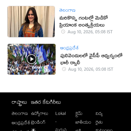
తెలంగాణ
మరికొన్ని గంటల్లో మెడికో
ప్రియాంక అంత్యక్రియలు
Aug 10, 2026, 05:08 IST
ఆంధ్రప్రదేశ్
పులివెందులలో వైసీపీ ఆధ్వర్యంలో
భారీ ర్యాలీ
Aug 10, 2026, 05:08 IST
రాష్ట్రాలు
ఇతర కేటగిరీలు
తెలంగాణ
ఉద్యోగాలు
Lokal
క్రైమ్
విద్య
-
ట్రెండింగ్
జాతీయం
రైతు
ఆంధ్రప్రదేశ్
మగువ
కుటుంబం
🌟
భక్తి