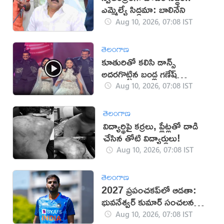
ఎమ్మెల్యే సిద్ధమా: బాలినేని
Aug 10, 2026, 07:08 IST
తెలంగాణ
కూతురితో కలిసి డాన్స్
అదరగొట్టిన బండ్ల గణేష్
(వీడియో)
Aug 10, 2026, 07:08 IST
తెలంగాణ
విద్యార్థిపై కర్రలు, ప్లేట్లతో దాడి
చేసిన తోటి విద్యార్థులు!
Aug 10, 2026, 07:08 IST
తెలంగాణ
2027 ప్రపంచకప్‌లో ఆడతా:
భువనేశ్వర్ కుమార్ సంచలన
ప్రకటన
Aug 10, 2026, 07:08 IST