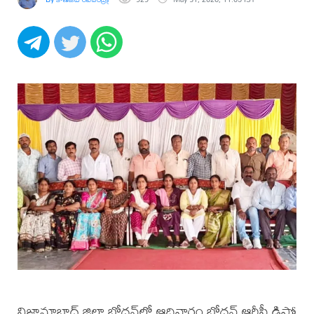
నిజామాబాద్ జిల్లా బోధన్‌లో ఆదివారం బోధన్ ఆర్టీసీ డిపో