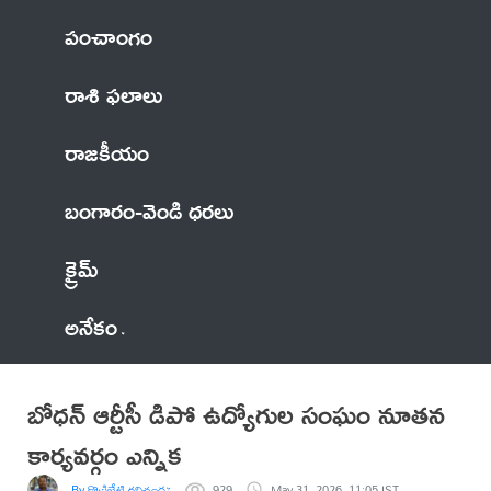
పంచాంగం
రాశి ఫలాలు
రాజకీయం
బంగారం-వెండి ధరలు
క్రైమ్
అనేకం
బోధన్ ఆర్టీసీ డిపో ఉద్యోగుల సంఘం నూతన
కార్యవర్గం ఎన్నిక
By కొణిజేటి రవిచంద్రప్రసాద్
929
May 31, 2026, 11:05 IST