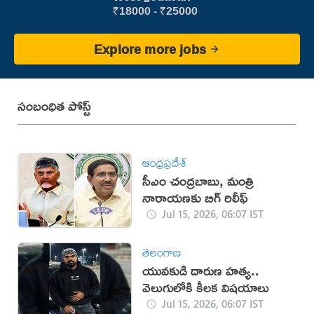
₹18000 - ₹25000
Explore more jobs
సంబంధిత పోస్ట్
ఆంధ్రప్రదేశ్
సీఎం చంద్రబాబు, మంత్రి
నారాయణకు బిగ్ రిలీఫ్
Jul 15, 2026, 06:07 IST
తెలంగాణ
యువకుడి దారుణ హత్య..
వెలుగులోకి కీలక విషయాలు
Jul 15, 2026, 06:07 IST