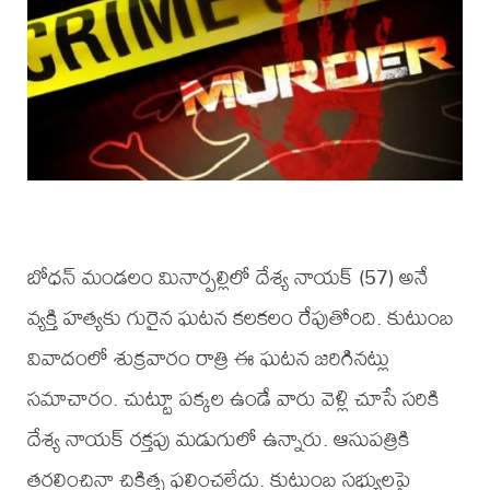
బోధన్ మండలం మినార్పల్లిలో దేశ్య నాయక్ (57) అనే
వ్యక్తి హత్యకు గురైన ఘటన కలకలం రేపుతోంది. కుటుంబ
వివాదంలో శుక్రవారం రాత్రి ఈ ఘటన జరిగినట్లు
సమాచారం. చుట్టూ పక్కల ఉండే వారు వెళ్లి చూసే సరికి
దేశ్య నాయక్ రక్తపు మడుగులో ఉన్నారు. ఆసుపత్రికి
తరలించినా చికిత్స ఫలించలేదు. కుటుంబ సభ్యులపై