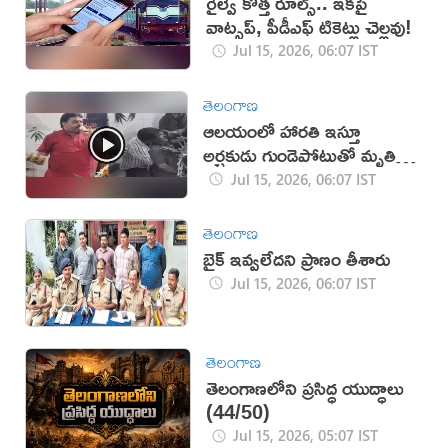
రైల్వే కొత్త రూల్స్.. ఇకపై
వాట్సప్, పీడీఎఫ్ టికెట్లు చెల్లవు!
Jul 15, 2026, 06:07 IST
తెలంగాణ
ఆలయంలో హారతి ఇస్తూ
అర్చకుడు గుండెపోటుతో మృతి
(వీడియో)
Jul 15, 2026, 06:07 IST
తెలంగాణ
బైక్ ఇవ్వలేదని ప్రాణం తీశారు
Jul 15, 2026, 06:07 IST
తెలంగాణ
తెలంగాణలోని ప్రసిద్ధ యుద్ధాలు
(44/50)
Jul 15, 2026, 05:07 IST