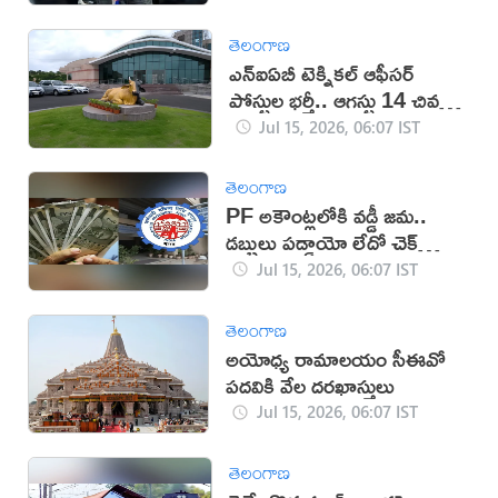
తెలంగాణ
ఎన్ఐఏబీ టెక్నికల్ ఆఫీసర్
పోస్టుల భర్తీ.. ఆగస్టు 14 చివరి
తేదీ
Jul 15, 2026, 06:07 IST
తెలంగాణ
PF అకౌంట్లలోకి వడ్డీ జమ..
డబ్బులు పడ్డాయో లేదో చెక్
చేసుకోండి ఇలా!
Jul 15, 2026, 06:07 IST
తెలంగాణ
అయోధ్య రామాలయం సీఈవో
పదవికి వేల దరఖాస్తులు
Jul 15, 2026, 06:07 IST
తెలంగాణ