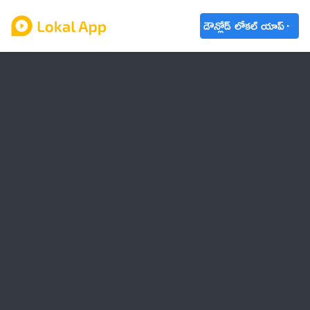
డౌన్లోడ్ లోకల్ యాప్
ఆంధ్రప్రదేశ్
తెలంగాణ
ఉద్యోగాలు
ట్రెండింగ్
వాతావరణం
బడ్జెట్ 2023-24
🌟 వాట్సాప్ STATUS