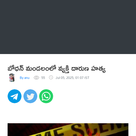
Thatstelugu
బిగ్ బాస్
అనేకం
బోధన్ మండలంలో వ్యక్తి దారుణ హత్య
By anu
55
Jul 05, 2025, 01:07 IST