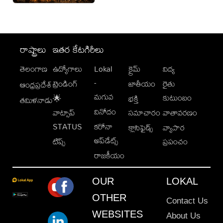
రాష్ట్రాలు
ఇతర కేటగిరీలు
తెలంగాణ
ఉద్యోగాలు
Lokal
క్రైమ్
విద్య
-
ట్రెండింగ్
జాతీయం
రైతు
ఆంధ్రప్రదేశ్
మగువ
కుటుంబం
🌟
భక్తి
తమిళనాడు
వినోదం
వాట్సాప్
సమాచారం
వాతావరణం
STATUS
కరోనా
క్లాసిఫైడ్స్
వ్యాపార
అప్‌డేట్స్
టిప్స్
ప్రపంచం
రాజకీయం
OUR
LOKAL
OTHER
Contact Us
WEBSITES
About Us