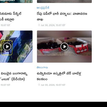
ఆంధ్రప్రదేశ్
సినిమాకు సీక్వెల్
రేపు ఏపీలో భారీ వర్షాలు: వాతావరణ
కీ అట్లూరి
శాఖ
 15:07 IST
Jul 30, 2026, 15:07 IST
తెలంగాణ
విలువైన బంగారాన్ని
ఉస్మానియా ఆస్పత్రిలో బీర్ బాటిళ్ల
‘ఎలుక’ (వీడియో)
కలకలం
 15:07 IST
Jul 30, 2026, 15:07 IST