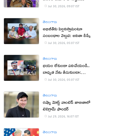
క‌న్నుమూత‌
Jul 30, 2026, 09:07 IST
తెలంగాణ
అభిజీత్‌కు పిల్ల‌నిస్తామంటూ
సంబంధాల వెల్లువ: అనితా దీప్కే
Jul 30, 2026, 05:07 IST
తెలంగాణ
భ‌యం లేకుండా ప‌నిచేయండి..
బాధ్య‌త నేను తీసుకుంటా:
సీఆర్పీఎఫ్ చీఫ్
Jul 30, 2026, 05:07 IST
తెలంగాణ
రష్యా మోస్ట్ వాంటెడ్ జాబితాలో
టెలిగ్రామ్ ఫౌండర్
Jul 29, 2026, 16:07 IST
తెలంగాణ