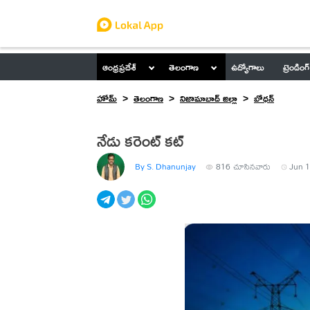
ఆంధ్రప్రదేశ్
తెలంగాణ
ఉద్యోగాలు
ట్రెండింగ్
హోమ్
తెలంగాణ
నిజామాబాద్ జిల్లా
బోధన్
నేడు కరెంట్ కట్
By S. Dhanunjay
816
చూసినవారు
Jun 1