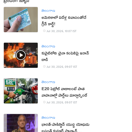
ట్రెండింగ్ న్యూస్
తెలంగాణ
అమెరికాలో ఏడేళ్ల నివాసంతోనే
గ్రీన్ కార్డ్!
Jul 30, 2026, 10:07 IST
తెలంగాణ
కువైట్‌లోని చైనా కంపెనీపై ఇరాన్
దాడి
Jul 30, 2026, 09:07 IST
తెలంగాణ
E20 పెట్రోల్ వాడాలంటే పాత
వాహనాల్లో పార్ట్‌లు మార్చాల్సిందే
Jul 30, 2026, 09:07 IST
తెలంగాణ
భార‌త్‌-పాకిస్థాన్ యుద్ధ యోధుడు
బ‌సంత్ కుమార్ పొన్వార్‌