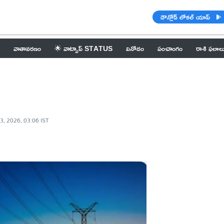
డౌన్లోడ్ లోకల్ యాప్
వాతావరణం
🌟 వాట్సాప్ STATUS
వినోదం
పంచాంగం
రాశి ఫలాల
3, 2026, 03:06 IST