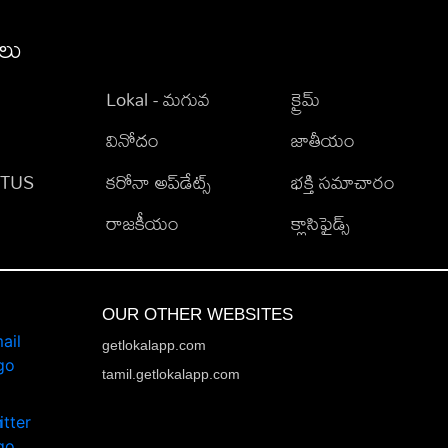
ీలు
Lokal - మగువ
క్రైమ్
వినోదం
జాతీయం
TATUS
కరోనా అప్‌డేట్స్
భక్తి సమాచారం
రాజకీయం
క్లాసిఫైడ్స్
OUR OTHER WEBSITES
getlokalapp.com
tamil.getlokalapp.com