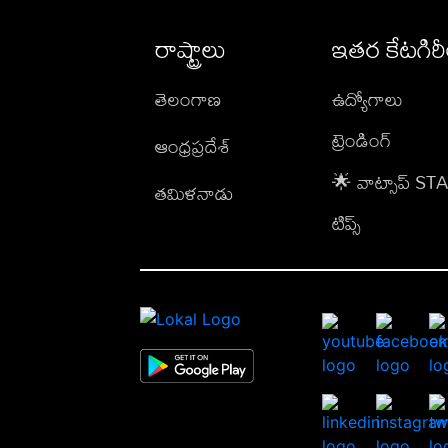
రాష్ట్రాలు
ఇతర కేటగిర
తెలంగాణ
ఉద్యోగాలు
ట్రెండింగ్
ఆంధ్రప్రదేశ్
🌟 వాట్సాప్ S
తమిళనాడు
టిప్స్