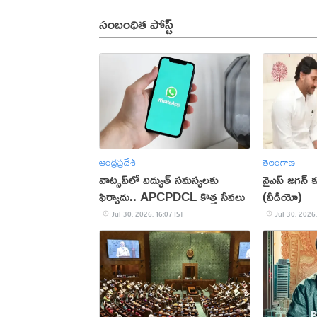
సంబంధిత పోస్ట్
ఆంధ్రప్రదేశ్
తెలంగాణ
వాట్సప్‌లో విద్యుత్ సమస్యలకు
వైఎస్ జగన్
ఫిర్యాదు.. APCPDCL కొత్త సేవలు
(వీడియో)
Jul 30, 2026, 16:07 IST
Jul 30, 2026,