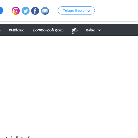
Telugu తెలుగు
ు
రాజకీయం
బంగారం-వెండి ధరలు
క్రైమ్
అనేకం