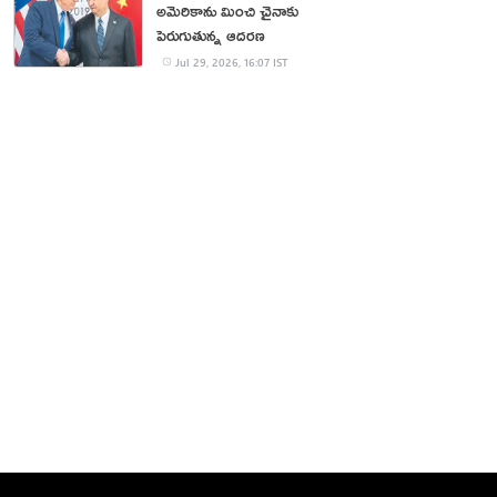
అమెరికాను మించి చైనాకు
పెరుగుతున్న ఆదరణ
Jul 29, 2026, 16:07 IST