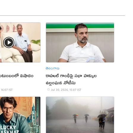
తెలంగాణ
 కుటుంబంలో విషాదం
రాహుల్ గాంధీపై సభా హక్కుల
ఉల్లంఘన నోటీసు
 16:07 IST
Jul 30, 2026, 15:07 IST