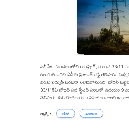
నవీపేట మండలంలోని రాంపూర్, యంచ 33/11 సబ్ స
కలుగుతుందని ఏడీఈ ప్రశాంత్ రెడ్డి తెలిపారు. స
వరకు విద్యుత్ సరఫరా నిలిచిపోనుంది. బోధన్ ప
33/11కేవీ బోధన్ సబ్ స్టేషన్ పరిధిలో ఉదయం 9
తెలిపారు. వినియోగదారులు సహకరించాలని అధికా
ట్యాగ్స్ :
లోకల్
పరిపాలన