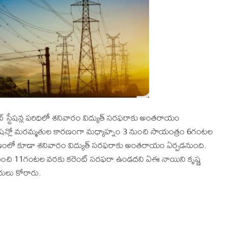
్టేషన్ల పరిధిలో శనివారం విద్యుత్ సరఫరాకు అంతరాయం
బ్స్టేషన్లో మరమ్మతుల కారణంగా మధ్యాహ్నం 3 నుంచి సాయంత్రం 6గంటల
ట్టణంలో కూడా శనివారం విద్యుత్ సరఫరాకు అంతరాయం ఏర్పడనుంది.
 నుంచి 11గంటల వరకు కరెంట్ సరఫరా ఉండదని ఏఈ నాయిని కృష్ణ
రులు కోరారు.