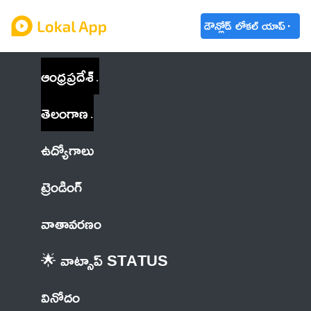
డౌన్లోడ్ లోకల్ యాప్
ఆంధ్రప్రదేశ్
తెలంగాణ
ఉద్యోగాలు
ట్రెండింగ్
వాతావరణం
🌟 వాట్సాప్ STATUS
వినోదం