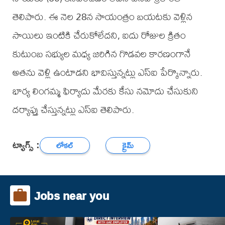
తెలిపారు. ఈ నెల 28న సాయంత్రం బయటకు వెళ్లిన
సాయిలు ఇంటికి చేరుకోలేదని, ఐదు రోజుల క్రితం
కుటుంబ సభ్యుల మధ్య జరిగిన గొడవల కారణంగానే
అతను వెళ్లి ఉంటాడని భావిస్తున్నట్లు ఎస్ఐ పేర్కొన్నారు.
భార్య లింగమ్మ ఫిర్యాదు మేరకు కేసు నమోదు చేసుకుని
దర్యాప్తు చేస్తున్నట్లు ఎస్ఐ తెలిపారు.
ట్యాగ్స్ :
లోకల్
క్రైమ్
Jobs near you