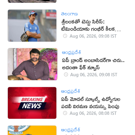
తెలంగాణ
శ్రీలంకతో టెస్టు సిరీస్:
టీమిండియాకు గంభీర్ కీలక
సూచనలు
Aug 06, 2026, 09:08 IST
ఆంధ్రప్రదేశ్
ఏపీ బ్రాండ్‌ అంబాసిడర్‌గా చిరు..
అదంతా ఫేక్‌ న్యూస్‌
Aug 06, 2026, 09:08 IST
ఆంధ్రప్రదేశ్
ఏపీ మోడల్ స్కూల్స్ ఉద్యోగుల
పదవీ విరమణ వయస్సు పెంపు
Aug 06, 2026, 08:08 IST
ఆంధ్రప్రదేశ్