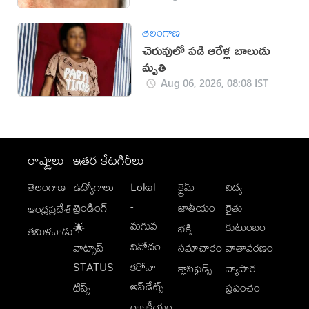
తెలంగాణ
చెరువులో పడి ఆరేళ్ల బాలుడు
మృతి
Aug 06, 2026, 08:08 IST
రాష్ట్రాలు
ఇతర కేటగిరీలు
తెలంగాణ
ఉద్యోగాలు
Lokal
క్రైమ్
విద్య
-
ట్రెండింగ్
జాతీయం
రైతు
ఆంధ్రప్రదేశ్
మగువ
కుటుంబం
🌟
భక్తి
తమిళనాడు
వినోదం
వాట్సాప్
సమాచారం
వాతావరణం
STATUS
కరోనా
క్లాసిఫైడ్స్
వ్యాపార
అప్‌డేట్స్
టిప్స్
ప్రపంచం
రాజకీయం