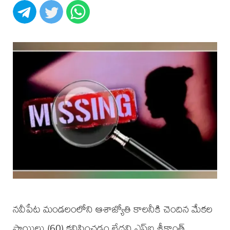
నవీపేట మండలంలోని ఆశాజ్యోతి కాలనీకి చెందిన మేకల
సాయిలు (60) కనిపించడం లేదని ఎస్ఐ శ్రీకాంత్