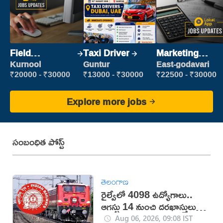
Field
Taxi Driver
Marketing
Marketing
Executive
Kurnool
Guntur
East-godavari
Executive
₹20000 - ₹30000
₹13000 - ₹30000
₹22500 - ₹30000
Explore more jobs
సంబంధిత పోస్ట్
తెలంగాణ
రైల్వేలో 4098 ఉద్యోగాలు..
ఆగస్టు 14 నుంచి దరఖాస్తులు
స్టార్ట్
Aug 06, 2026, 09:08 IST