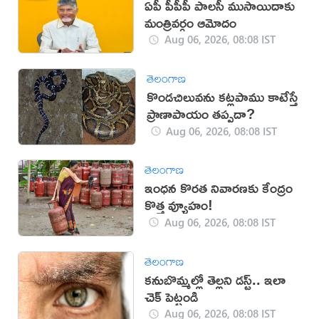
ఏపీ పీపీపీ పాలసీ ముసాయిదాకు
మంత్రివర్గం ఆమోదం
Aug 06, 2026, 08:08 IST
తెలంగాణ
కొండచిలువను కట్లపాము కాటేస్తే
ప్రాణాపాయం తప్పదా?
Aug 06, 2026, 08:08 IST
తెలంగాణ
ఇంధన కొరత నివారణకు కేంద్రం
కొత్త వ్యూహం!
Aug 06, 2026, 08:08 IST
తెలంగాణ
కనుబొమ్మల్లో తెల్లని డస్ట్.. ఇలా
చెక్ పెట్టండి
Aug 06, 2026, 08:08 IST