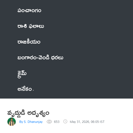
పంచాంగం
రాశి ఫలాలు
రాజకీయం
బంగారం-వెండి ధరలు
క్రైమ్
అనేకం
వృద్ధుడి అదృశ్యం
By S. Dhanunjay
653
May 31, 2026, 06:05 IST