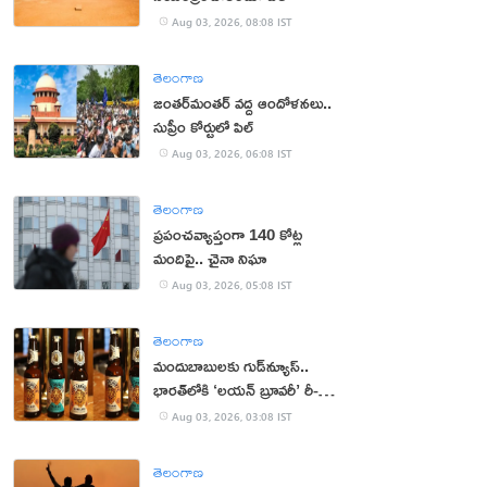
Aug 03, 2026, 08:08 IST
తెలంగాణ
జంతర్‌మంతర్‌ వద్ద ఆందోళనలు..
సుప్రీం కోర్టులో పిల్
Aug 03, 2026, 06:08 IST
తెలంగాణ
ప్రపంచవ్యాప్తంగా 140 కోట్ల
మందిపై.. చైనా నిఘా
Aug 03, 2026, 05:08 IST
తెలంగాణ
మందుబాబులకు గుడ్‌న్యూస్..
భారత్‌లోకి ‘లయన్ బ్రూవరీ’ రీ-
ఎంట్రీ
Aug 03, 2026, 03:08 IST
తెలంగాణ