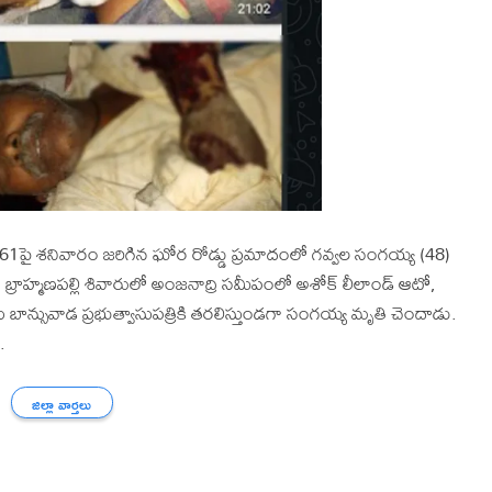
పై శనివారం జరిగిన ఘోర రోడ్డు ప్రమాదంలో గవ్వల సంగయ్య (48)
రాహ్మణపల్లి శివారులో అంజనాద్రి సమీపంలో అశోక్ లీలాండ్ ఆటో,
లను బాన్సువాడ ప్రభుత్వాసుపత్రికి తరలిస్తుండగా సంగయ్య మృతి చెందాడు.
.
జిల్లా వార్తలు