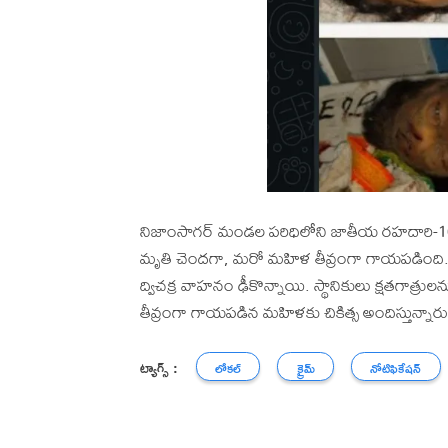
నిజాంసాగర్ మండల పరిధిలోని జాతీయ రహదారి-161
మృతి చెందగా, మరో మహిళ తీవ్రంగా గాయపడింది. బ్
ద్విచక్ర వాహనం ఢీకొన్నాయి. స్థానికులు క్షతగాత్రు
తీవ్రంగా గాయపడిన మహిళకు చికిత్స అందిస్తున్నారు
ట్యాగ్స్ :
లోకల్
క్రైమ్
నోటిఫికేషన్