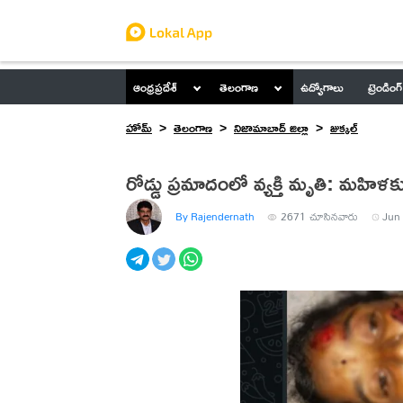
ఆంధ్రప్రదేశ్
తెలంగాణ
ఉద్యోగాలు
ట్రెండింగ్
హోమ్
తెలంగాణ
నిజామాబాద్ జిల్లా
జుక్కల్
రోడ్డు ప్రమాదంలో వ్యక్తి మృతి: మహిళక
By Rajendernath
2671
చూసినవారు
Jun 