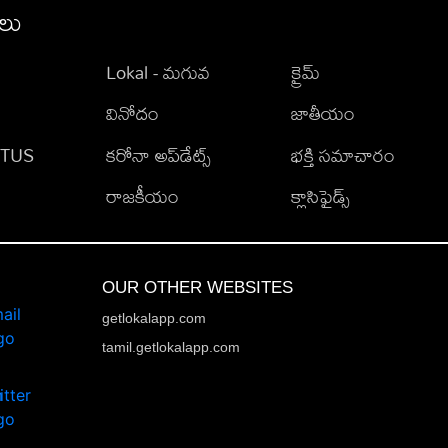
ీలు
Lokal - మగువ
క్రైమ్
వినోదం
జాతీయం
TATUS
కరోనా అప్‌డేట్స్
భక్తి సమాచారం
రాజకీయం
క్లాసిఫైడ్స్
OUR OTHER WEBSITES
getlokalapp.com
tamil.getlokalapp.com