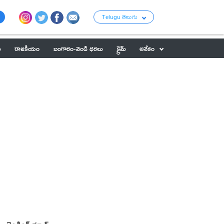
Telugu తెలుగు
ు
రాజకీయం
బంగారం-వెండి ధరలు
క్రైమ్
అనేకం