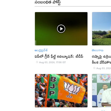
సంబంధిత పోస్ట్
ఆంధ్రప్రదేశ్
తెలంగాణ
ఏపీలో గ్రీన్ ఫీల్డ్ రివల్యూషన్: టీడీపీ
రష్యాపై ఉక్రెయ
కీలక వేర్‌హౌజ
Aug 03, 2026, 17:08 IST
Aug 03, 2026