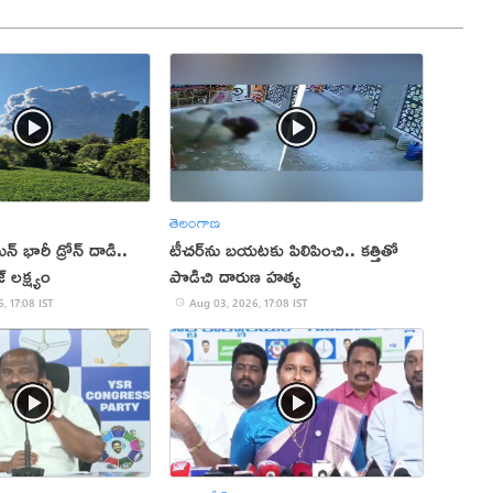
తెలంగాణ
ిన్ భారీ డ్రోన్ దాడి..
టీచర్‌ను బయటకు పిలిపించి.. కత్తితో
్ లక్ష్యం
పొడిచి దారుణ హత్య
, 17:08 IST
Aug 03, 2026, 17:08 IST