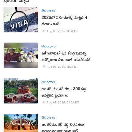
ట్రెండింగ్ న్యూస్
తెలంగాణ
2026లో వీసా రూల్స్ మార్చిన 4
దేశాలు ఇవే!
Aug 03, 2026, 11:08 IST
తెలంగాణ
ఒకే ఏడాదిలో 13 కేంద్ర ప్రభుత్వ
ఉద్యోగాలు సాధించిన యువకుడు!
Aug 03, 2026, 11:08 IST
తెలంగాణ
జంతర్‌ మంతర్‌ కథ.. 300 ఏళ్ల
ఆసక్తికర ప్రయాణం
Aug 03, 2026, 09:08 IST
తెలంగాణ
జంతర్‌మంతర్‌ వద్ద నిరసనలు
నియంత్రించాలంటూ పిల్