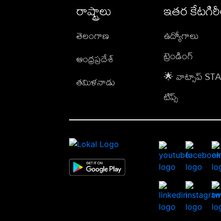
రాష్ట్రాలు
ఇతర కేటగిర
తెలంగాణ
ఉద్యోగాలు
ట్రెండింగ్
ఆంధ్రప్రదేశ్
🌟 వాట్సాప్ S
తమిళనాడు
టిప్స్