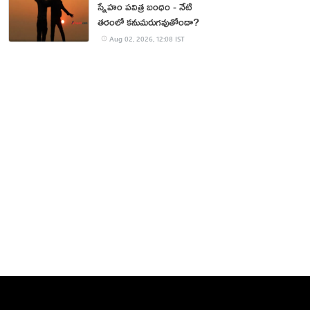
స్నేహం పవిత్ర బంధం - నేటి
తరంలో కనుమరుగవుతోందా?
Aug 02, 2026, 12:08 IST