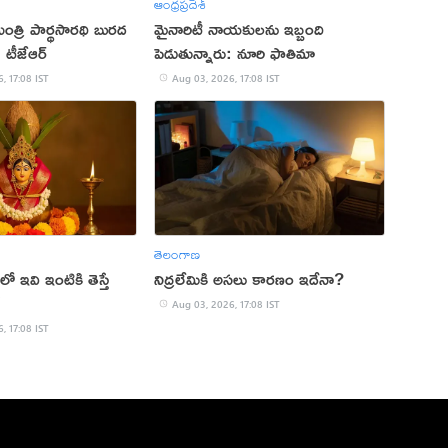
ఆంధ్రప్రదేశ్
మంత్రి పార్థసారథి బురద
మైనారిటీ నాయకులను ఇబ్బంది
: టీజేఆర్
పెడుతున్నారు: నూరి ఫాతిమా
, 17:08 IST
Aug 03, 2026, 17:08 IST
తెలంగాణ
ో ఇవి ఇంటికి తెస్తే
నిద్రలేమికి అసలు కారణం ఇదేనా?
!
Aug 03, 2026, 17:08 IST
, 17:08 IST