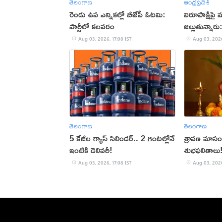
తెలంగాణ
ఆంధ్రప్రదేశ్
రెండు ఉప ఎన్నికల్లో బీజేపీ ఓటమి:
విరూపాక్షిపై 
పార్టీలో కలవరం
జల్లుతున్నారు
Aug 03, 2026, 17:08 IST
Aug 03, 2026
తెలంగాణ
తెలంగాణ
5 కేజీల గ్యాస్ సిలిండర్.. 2 గంటల్లోనే
శ్రావణ మాసంల
ఇంటికి డెలివరీ!
శుభఫలితాలు
Aug 03, 2026, 17:08 IST
Aug 03, 2026