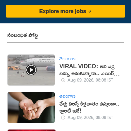
Explore more jobs
సంబంధిత పోస్ట్
తెలంగాణ
VIRAL VIDEO: అది ఎర్ర
బస్సు అనుకున్నారా.. ఎయిర్
బస్సు అనుకున్నారా!
Aug 09, 2026, 08:08 IST
తెలంగాణ
వేళ్లు విరిస్తే కీళ్లవాతం వస్తుందా..
క్లారిటీ ఇదే!
Aug 09, 2026, 08:08 IST