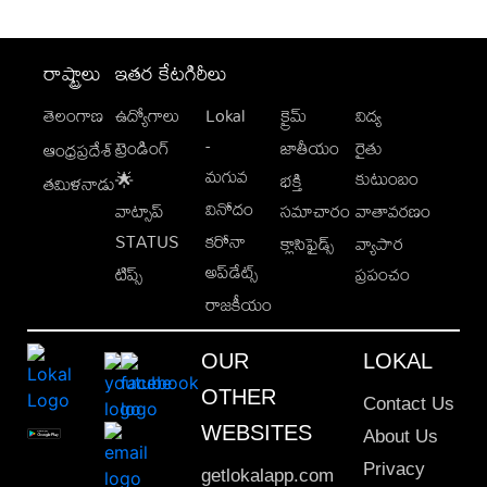
రాష్ట్రాలు
ఇతర కేటగిరీలు
తెలంగాణ
ఉద్యోగాలు
Lokal
క్రైమ్
విద్య
-
ట్రెండింగ్
జాతీయం
రైతు
ఆంధ్రప్రదేశ్
మగువ
కుటుంబం
🌟
భక్తి
తమిళనాడు
వినోదం
వాట్సాప్
సమాచారం
వాతావరణం
STATUS
కరోనా
క్లాసిఫైడ్స్
వ్యాపార
అప్‌డేట్స్
టిప్స్
ప్రపంచం
రాజకీయం
OUR
LOKAL
OTHER
Contact Us
WEBSITES
About Us
Privacy
getlokalapp.com