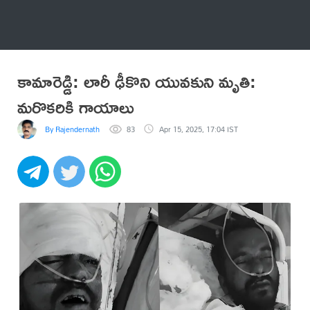
అనేకం
కామారెడ్డి: లారీ ఢీకొని యువకుని మృతి:
మరొకరికి గాయాలు
By Rajendernath
83
Apr 15, 2025, 17:04 IST