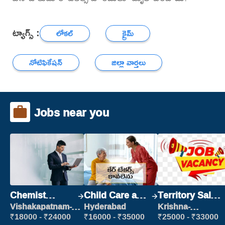
ట్యాగ్స్ :
లోకల్
క్రైమ్
నోటిఫికేషన్
జిల్లా వార్తలు
Jobs near you
Chemist
Child Care and
Territory Sales
Production
Patient care
Manager
Vishakapatnam-
Hyderabad
Krishna-
new
vijayawada
Executive
₹18000 - ₹24000
₹16000 - ₹35000
₹25000 - ₹33000