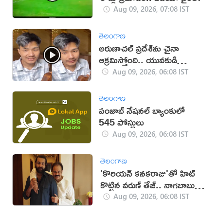
Aug 09, 2026, 07:08 IST
తెలంగాణ
అరుణాచల్‌ ప్రదేశ్‌ను చైనా
ఆక్రమిస్తోంది.. యువకుడి
వీడియో వైరల్
Aug 09, 2026, 06:08 IST
తెలంగాణ
పంజాబ్ నేషనల్ బ్యాంకులో
545 పోస్టులు
Aug 09, 2026, 06:08 IST
తెలంగాణ
'కొరియన్ కనకరాజు'తో హిట్
కొట్టిన వరుణ్ తేజ్.. నాగబాబు
ఎమోషనల్ పోస్ట్
Aug 09, 2026, 06:08 IST