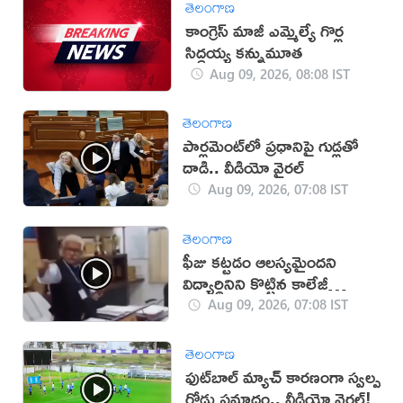
తెలంగాణ
కాంగ్రెస్ మాజీ ఎమ్మెల్యే గొర్ల
సిద్ధయ్య కన్నుమూత
Aug 09, 2026, 08:08 IST
తెలంగాణ
పార్లమెంట్‌లో ప్రధానిపై గుడ్లతో
దాడి.. వీడియో వైరల్
Aug 09, 2026, 07:08 IST
తెలంగాణ
ఫీజు కట్టడం ఆలస్యమైందని
విద్యార్థినిని కొట్టిన కాలేజీ
యాజమాన్యం!(వీడియో)
Aug 09, 2026, 07:08 IST
తెలంగాణ
ఫుట్‌బాల్ మ్యాచ్‌ కారణంగా స్వల్ప
రోడ్డు ప్రమాదం.. వీడియో వైరల్!