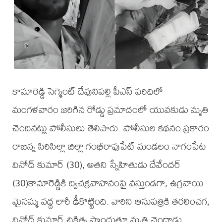
కామారెడ్డి సెగ్మెంట్ దేవునిపల్లి పీఎస్ పరిధిలో
మంగళవారం జరిగిన రోడ్డు ప్రమాదంలో యువకుడు మృతి
చెందినట్లు పోలీసులు తెలిపారు. పోలీసుల కథనం ప్రకారం
రాజన్న సిరిసిల్లా జిల్లా గంభీరావుపేట్ మండలం నాగంపేట
వినోద్ కుమార్ (30), అతని స్నేహితుడు దేవేందర్
(30)కామారెడ్డికి ద్విచక్రవాహనంపై వస్తుండగా, ఉగ్రవాయి
మైసమ్మ వద్ద లారీ ఢీకొట్టింది. వారిని ఆసుపత్రికి తరలించగ,
వినోద్ కుమార్ చికిత్స పొందుతూ మృతి చెందాడు.