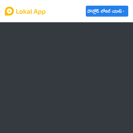
డౌన్లోడ్ లోకల్ యాప్
ఆంధ్రప్రదేశ్
తెలంగాణ
ఉద్యోగాలు
ట్రెండింగ్
వాతావరణం
🌟 వాట్సాప్ STATUS
వినోదం