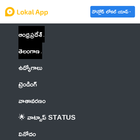
డౌన్లోడ్ లోకల్ యాప్
ఆంధ్రప్రదేశ్
తెలంగాణ
ఉద్యోగాలు
ట్రెండింగ్
వాతావరణం
🌟 వాట్సాప్ STATUS
వినోదం