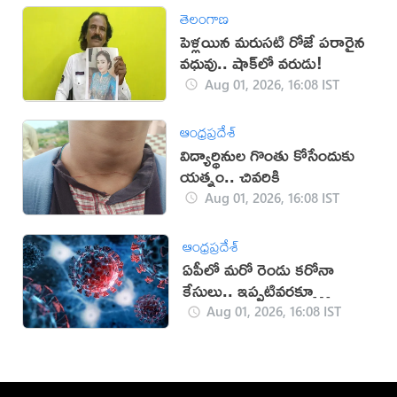
తెలంగాణ
పెళ్లయిన మరుసటి రోజే పరారైన
వధువు.. షాక్‌లో వరుడు!
Aug 01, 2026, 16:08 IST
ఆంధ్రప్రదేశ్
విద్యార్థినుల గొంతు కోసేందుకు
యత్నం.. చివరికి
Aug 01, 2026, 16:08 IST
ఆంధ్రప్రదేశ్
ఏపీలో మరో రెండు కరోనా
కేసులు.. ఇప్పటివరకూ
ఎన్నంటే?
Aug 01, 2026, 16:08 IST