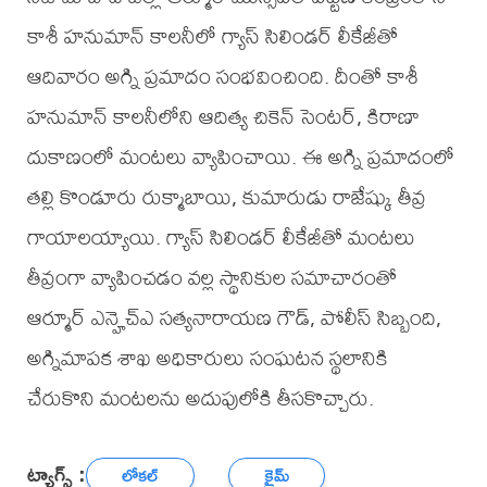
కాశీ హనుమాన్ కాలనీలో గ్యాస్ సిలిండర్ లీకేజీతో
ఆదివారం అగ్ని ప్రమాదం సంభవించింది. దీంతో కాశీ
హనుమాన్ కాలనీలోని ఆదిత్య చికెన్ సెంటర్, కిరాణా
దుకాణంలో మంటలు వ్యాపించాయి. ఈ అగ్ని ప్రమాదంలో
తల్లి కొండూరు రుక్మాబాయి, కుమారుడు రాజేష్కు తీవ్ర
గాయాలయ్యాయి. గ్యాస్ సిలిండర్ లీకేజీతో మంటలు
తీవ్రంగా వ్యాపించడం వల్ల స్థానికుల సమాచారంతో
ఆర్మూర్ ఎన్హెచ్ఎ సత్యనారాయణ గౌడ్, పోలీస్ సిబ్బంది,
అగ్నిమాపక శాఖ అధికారులు సంఘటన స్థలానికి
చేరుకొని మంటలను అదుపులోకి తీసకొచ్చారు.
ట్యాగ్స్ :
లోకల్
క్రైమ్