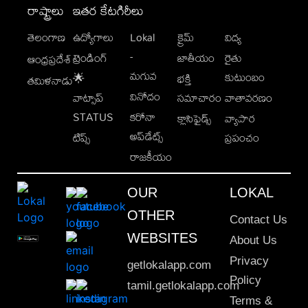
రాష్ట్రాలు
ఇతర కేటగిరీలు
తెలంగాణ
ఉద్యోగాలు
Lokal
క్రైమ్
విద్య
-
ట్రెండింగ్
జాతీయం
రైతు
ఆంధ్రప్రదేశ్
మగువ
కుటుంబం
🌟
భక్తి
తమిళనాడు
వినోదం
వాట్సాప్
సమాచారం
వాతావరణం
STATUS
కరోనా
క్లాసిఫైడ్స్
వ్యాపార
అప్‌డేట్స్
టిప్స్
ప్రపంచం
రాజకీయం
OUR
LOKAL
OTHER
Contact Us
WEBSITES
About Us
Privacy
getlokalapp.com
Policy
tamil.getlokalapp.com
Terms &