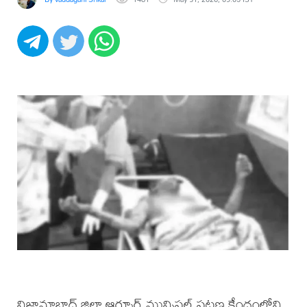
నిజామాబాద్ జిల్లా ఆర్మూర్ మున్సిపల్ పట్టణ కేంద్రంలోని