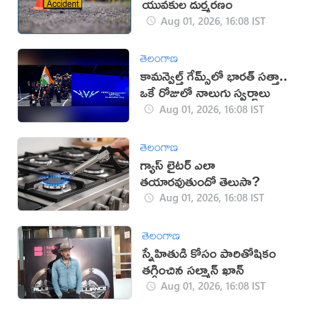
యువకుల దుర్మరణం
Aug 01, 2026, 16:08 IST
తెలంగాణ
కామన్వెల్త్ గేమ్స్‌లో భారత్‌ సత్తా..
ఒకే రోజులో నాలుగు స్వర్ణాలు
Aug 01, 2026, 16:08 IST
తెలంగాణ
గ్యాస్ లైటర్ ఎలా
తయారవుతుందో తెలుసా?
Aug 01, 2026, 16:08 IST
తెలంగాణ
స్నేహితుడి కోసం పారితోషికం
తగ్గించిన సల్మాన్ ఖాన్
Aug 01, 2026, 16:08 IST