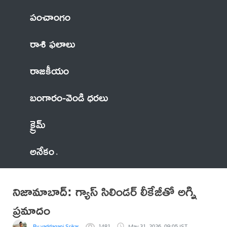
పంచాంగం
రాశి ఫలాలు
రాజకీయం
బంగారం-వెండి ధరలు
క్రైమ్
అనేకం
నిజామాబాద్: గ్యాస్ సిలిండర్ లీకేజీతో అగ్ని
ప్రమాదం
By vaddagani Srikanth
1481
May 31, 2026, 09:05 IST