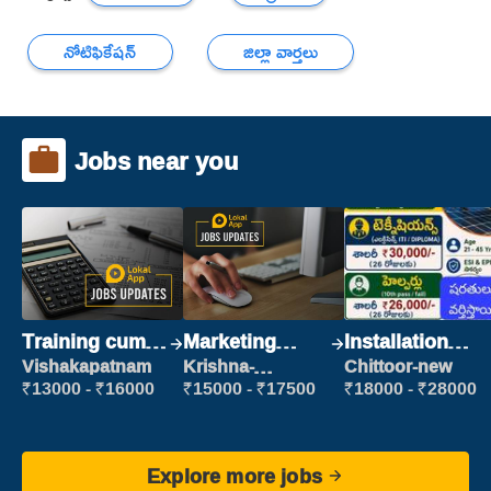
నోటిఫికేషన్
జిల్లా వార్తలు
Jobs near you
Training cum
Marketing
Installation
Placement
Executive
Engineer/
Vishakapatnam
Krishna-
Chittoor-new
vijayawada
Helper
₹13000 - ₹16000
₹15000 - ₹17500
₹18000 - ₹28000
Explore more jobs