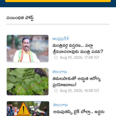
సంబంధిత పోస్ట్
ఆంధ్రప్రదేశ్
మంత్రివర్గ విస్తరణ.. పల్లా
శ్రీనివాసరావుకు మంత్రి పదవి?
Aug 01, 2026, 17:08 IST
తెలంగాణ
తమలపాకుతో అద్భుత ఆరోగ్య
ప్రయోజనాలు!
Aug 01, 2026, 16:08 IST
తెలంగాణ
అదుపుతప్పి బైక్ బోల్తా.. ఇద్దరు