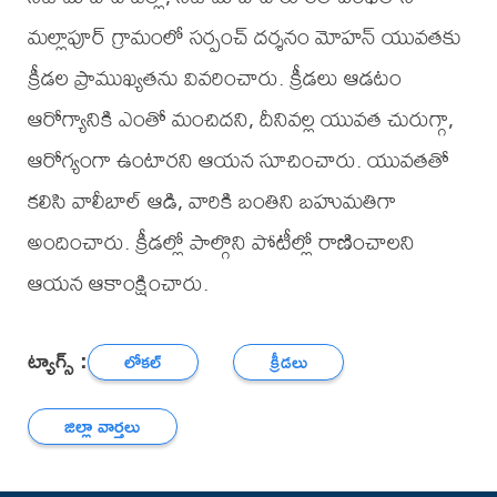
మల్లాపూర్ గ్రామంలో సర్పంచ్ దర్శనం మోహన్ యువతకు
క్రీడల ప్రాముఖ్యతను వివరించారు. క్రీడలు ఆడటం
ఆరోగ్యానికి ఎంతో మంచిదని, దీనివల్ల యువత చురుగ్గా,
ఆరోగ్యంగా ఉంటారని ఆయన సూచించారు. యువతతో
కలిసి వాలీబాల్ ఆడి, వారికి బంతిని బహుమతిగా
అందించారు. క్రీడల్లో పాల్గొని పోటీల్లో రాణించాలని
ఆయన ఆకాంక్షించారు.
ట్యాగ్స్ :
లోకల్
క్రీడలు
జిల్లా వార్తలు