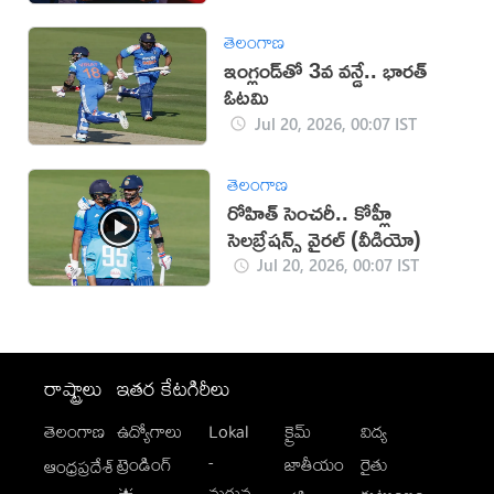
తెలంగాణ
ఇంగ్లండ్‌తో 3వ వన్డే.. భారత్
ఓటమి
Jul 20, 2026, 00:07 IST
తెలంగాణ
రోహిత్ సెంచరీ.. కోహ్లీ
సెలబ్రేషన్స్ వైరల్ (వీడియో)
Jul 20, 2026, 00:07 IST
రాష్ట్రాలు
ఇతర కేటగిరీలు
తెలంగాణ
ఉద్యోగాలు
Lokal
క్రైమ్
విద్య
-
ట్రెండింగ్
జాతీయం
రైతు
ఆంధ్రప్రదేశ్
మగువ