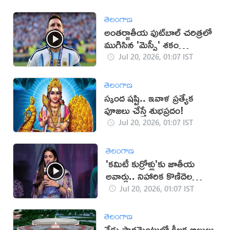
తెలంగాణ
అంతర్జాతీయ ఫుట్‌బాల్‌ చరిత్రలో
ముగిసిన 'మెస్సీ' శకం
(VIDEO)
Jul 20, 2026, 01:07 IST
తెలంగాణ
స్కంద షష్టి.. ఇవాళ ప్రత్యేక
పూజలు చేస్తే శుభప్రదం!
Jul 20, 2026, 01:07 IST
తెలంగాణ
'కమిటీ కుర్రోళ్లు'కు జాతీయ
అవార్డు.. నిహారిక కొణిదెల
ఏమన్నారంటే? (వీడియో)
Jul 20, 2026, 01:07 IST
తెలంగాణ
నేడు పార్లమెంటులో కీలక బిల్లులు