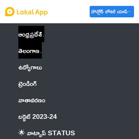
డౌన్లోడ్ లోకల్ యాప్
ఆంధ్రప్రదేశ్
తెలంగాణ
ఉద్యోగాలు
ట్రెండింగ్
వాతావరణం
బడ్జెట్ 2023-24
🌟 వాట్సాప్ STATUS