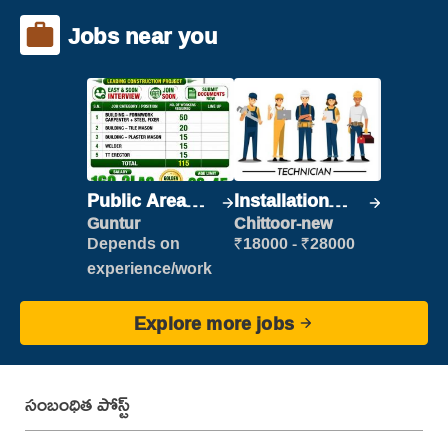
Jobs near you
Public Area
Installation
Cleaner
Engineer/
Guntur
Chittoor-new
Helper
Depends on
₹18000 - ₹28000
experience/work
Explore more jobs
సంబంధిత పోస్ట్