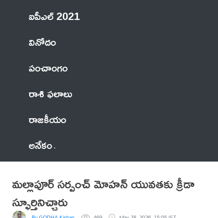
ఐపీఎల్ 2021
వినోదం
పంచాంగం
రాశి ఫలాలు
రాజకీయం
అనేకం
మల్లాపూర్ సర్పంచ్ మోహన్ యువతకు క్రీడా
స్ఫూర్తినిచ్చారు
By GODHA Kishan
469
May 28, 2026, 15:05 IST