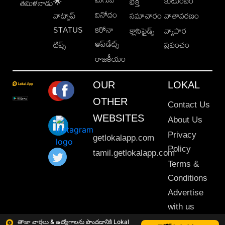
కుటుంబం
🌟
భక్తి
తమిళనాడు
వినోదం
వాట్సాప్
సమాచారం
వాతావరణం
STATUS
కరోనా
క్లాసిఫైడ్స్
వ్యాపార
అప్‌డేట్స్
టిప్స్
ప్రపంచం
రాజకీయం
OUR
LOKAL
OTHER
Contact Us
WEBSITES
About Us
Privacy
getlokalapp.com
Policy
tamil.getlokalapp.com
Terms &
Conditions
Advertise
with us
Sitemap
తాజా వార్తలు & ఉద్యోగాలను పొందడానికి Lokal