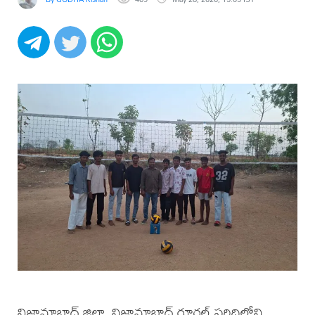
నిజామాబాద్ జిల్లా, నిజామాబాద్ రూరల్ పరిధిలోని