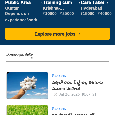
Public Area
Training cum
Care Taker
Cleaner
Placement
Guntur
Krishna-
Hyderabad
vijayawada
Depends on
₹10000 - ₹25000
₹19000 - ₹40000
experience/work
Explore more jobs
సంబంధిత పోస్ట్
తెలంగాణ
పత్తిలో రసం పీల్చే తెల్ల ఈగలను
నివారించండిలా!
Jul 20, 2026, 18:07 IST
తెలంగాణ
వరి సాగులో తెగుళ్లకు చెక్