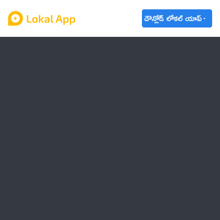
డౌన్లోడ్ లోకల్ యాప్
ఆంధ్రప్రదేశ్
తెలంగాణ
ఉద్యోగాలు
ట్రెండింగ్
వాతావరణం
బడ్జెట్ 2023-24
🌟 వాట్సాప్ STATUS