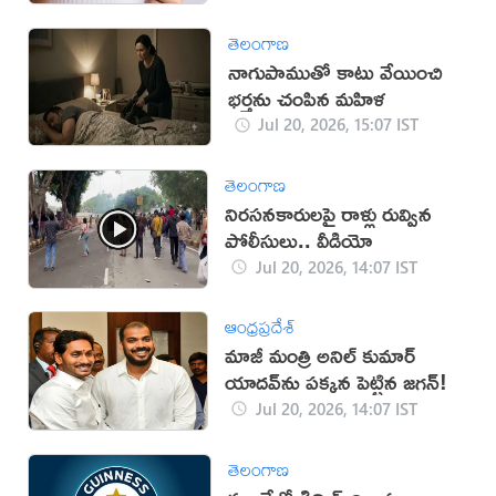
తెలంగాణ
నాగుపాముతో కాటు వేయించి
భర్తను చంపిన మహిళ
Jul 20, 2026, 15:07 IST
తెలంగాణ
నిరసనకారులపై రాళ్లు రువ్విన
పోలీసులు.. వీడియో
Jul 20, 2026, 14:07 IST
ఆంధ్రప్రదేశ్
మాజీ మంత్రి అనిల్ కుమార్
యాదవ్‌ను పక్కన పెట్టిన జగన్!
Jul 20, 2026, 14:07 IST
తెలంగాణ