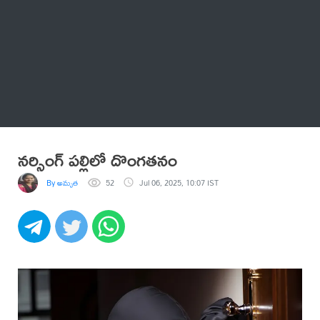
Thatstelugu
బిగ్ బాస్
అనేకం
నర్సింగ్ పల్లిలో దొంగతనం
By అమృత
52
Jul 06, 2025, 10:07 IST