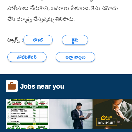
పోలీసులు చేరుకొని, వివరాలు సేకరించి, కేసు నమోదు
చేసి దర్యాప్తు చేస్తున్నట్లు తెలిపారు.
ట్యాగ్స్ :
లోకల్
క్రైమ్
నోటిఫికేషన్
జిల్లా వార్తలు
Jobs near you