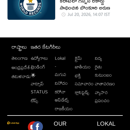
కరాటేలో గిన్నిస్ రికార్డు
సాధించిన బొంకూరి అరుణ
Jul 20, 2026, 14:07 IST
రాష్ట్రాలు
ఇతర కేటగిరీలు
తెలంగాణ
ఉద్యోగాలు
Lokal
క్రైమ్
విద్య
-
ట్రెండింగ్
జాతీయం
రైతు
ఆంధ్రప్రదేశ్
మగువ
కుటుంబం
🌟
భక్తి
తమిళనాడు
వినోదం
వాట్సాప్
సమాచారం
వాతావరణం
STATUS
కరోనా
క్లాసిఫైడ్స్
వ్యాపార
అప్‌డేట్స్
టిప్స్
ప్రపంచం
రాజకీయం
OUR
LOKAL