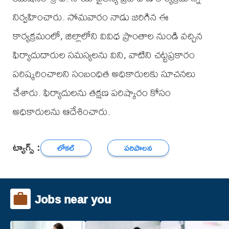
నిర్వహించారు. సోమవారం నాడు జరిగిన ఈ
కార్యక్రమంలో, జిల్లాలోని వివిధ ప్రాంతాల నుండి వచ్చిన
ఫిర్యాదుదారుల సమస్యలను విని, వాటిని చట్టప్రకారం
పరిష్కరించాలని సంబంధిత అధికారులకు సూచనలు
చేశారు. ఫిర్యాదులను తక్షణ పరిష్కారం కోసం
అధికారులను ఆదేశించారు.
ట్యాగ్స్ :
లోకల్
పరిపాలన
Jobs near you