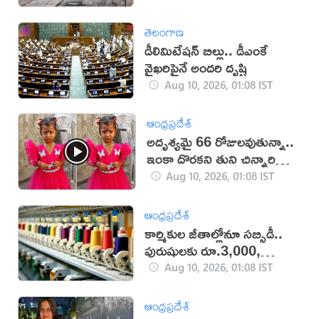
తెలంగాణ
డీలిమిటేషన్ బిల్లు.. డీఎంకే
వైఖరిపైనే అందరి దృష్టి
Aug 10, 2026, 01:08 IST
ఆంధ్రప్రదేశ్
అదృశ్యమై 66 రోజులవుతున్నా..
ఇంకా దొరకని తుని చిన్నారి
ఆచూకీ (VIDEO)
Aug 10, 2026, 01:08 IST
ఆంధ్రప్రదేశ్
కార్మికుల జీతాల్లోనూ సబ్సిడీ..
పురుషులకు రూ.3,000,
మహిళలకు రూ.3,500
Aug 10, 2026, 01:08 IST
ఆంధ్రప్రదేశ్