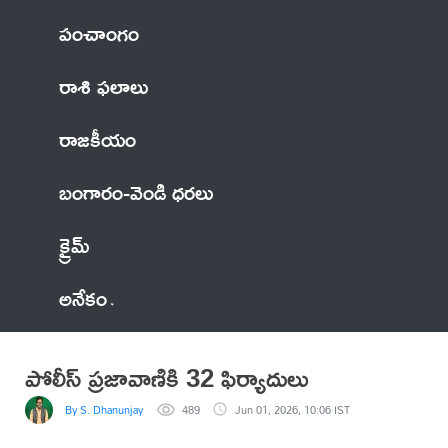
పంచాంగం
రాశి ఫలాలు
రాజకీయం
బంగారం-వెండి ధరలు
క్రైమ్
అనేకం
పోలీస్ ప్రజావాణికి 32 ఫిర్యాదులు
By S. Dhanunjay
489
Jun 01, 2026, 10:06 IST