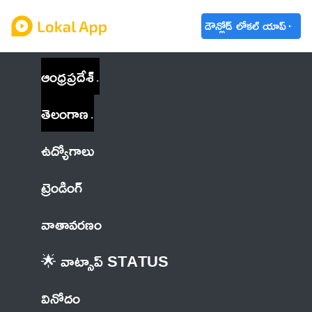
డౌన్లోడ్ లోకల్ యాప్
ఆంధ్రప్రదేశ్
తెలంగాణ
ఉద్యోగాలు
ట్రెండింగ్
వాతావరణం
🌟 వాట్సాప్ STATUS
వినోదం