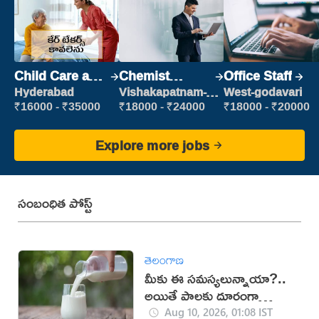
Child Care and
Chemist
Office Staff
Patient care
Production
Hyderabad
Vishakapatnam-
West-godavari
new
Executive
₹16000 - ₹35000
₹18000 - ₹24000
₹18000 - ₹20000
Explore more jobs
సంబంధిత పోస్ట్
తెలంగాణ
మీకు ఈ సమస్యలున్నాయా?..
అయితే పాలకు దూరంగా
ఉండాల్సిందే!
Aug 10, 2026, 01:08 IST