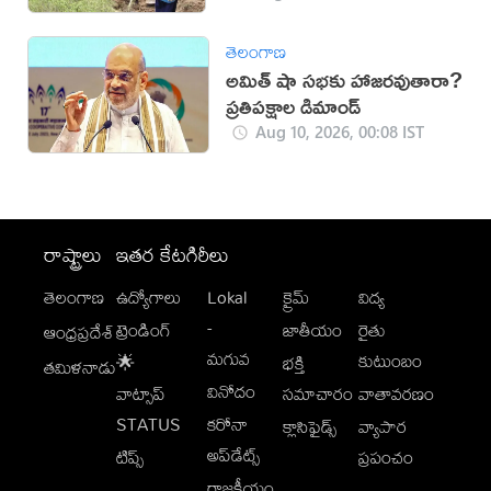
తెలంగాణ
అమిత్ షా సభకు హాజరవుతారా?
ప్రతిపక్షాల డిమాండ్
Aug 10, 2026, 00:08 IST
రాష్ట్రాలు
ఇతర కేటగిరీలు
తెలంగాణ
ఉద్యోగాలు
Lokal
క్రైమ్
విద్య
-
ట్రెండింగ్
జాతీయం
రైతు
ఆంధ్రప్రదేశ్
మగువ
కుటుంబం
🌟
భక్తి
తమిళనాడు
వినోదం
వాట్సాప్
సమాచారం
వాతావరణం
STATUS
కరోనా
క్లాసిఫైడ్స్
వ్యాపార
అప్‌డేట్స్
టిప్స్
ప్రపంచం
రాజకీయం