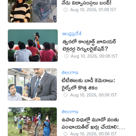
నేడు విద్యాసంస్థలు బంద్!
Aug 10, 2026, 01:08 IST
ఆంధ్రప్రదేశ్
త్వరలో కాంట్రాక్ట్‌ జూనియర్
లెక్చరర్ల రెగ్యులరైజేషన్?
Aug 10, 2026, 00:08 IST
తెలంగాణ
టీటీఈలకు బాడీ కెమెరాలు:
రైల్వేలో కొత్త శకం
Aug 10, 2026, 00:08 IST
తెలంగాణ
ఉపాధి నిధుల్లో మూడో వంతు
పంచాయతీలే ఖర్చు చేయాలి:
కేంద్రం
Aug 10, 2026, 00:08 IST