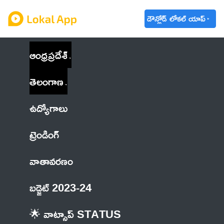
డౌన్లోడ్ లోకల్ యాప్
ఆంధ్రప్రదేశ్
తెలంగాణ
ఉద్యోగాలు
ట్రెండింగ్
వాతావరణం
బడ్జెట్ 2023-24
🌟 వాట్సాప్ STATUS