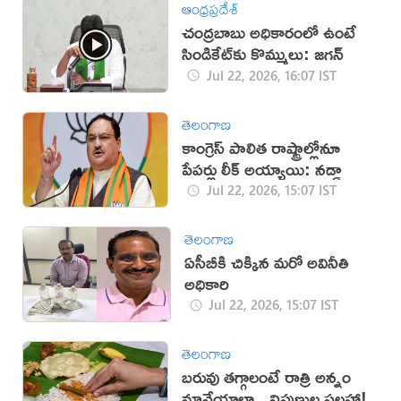
ఆంధ్రప్రదేశ్
చంద్రబాబు అధికారంలో ఉంటే
సిండికేట్‌కు కొమ్ములు: జగన్
Jul 22, 2026, 16:07 IST
తెలంగాణ
కాంగ్రెస్‌ పాలిత రాష్ట్రాల్లోనూ
పేపర్లు లీక్‌ అయ్యాయి: నడ్డా
Jul 22, 2026, 15:07 IST
తెలంగాణ
ఏసీబీకి చిక్కిన మరో అవినీతి
అధికారి
Jul 22, 2026, 15:07 IST
తెలంగాణ
బరువు తగ్గాలంటే రాత్రి అన్నం
మానేయాలా.. నిపుణుల సలహా!