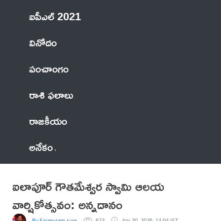
ఐపీఎల్ 2021
వినోదం
పంచాంగం
రాశి ఫలాలు
రాజకీయం
అనేకం
ఐలాపూర్ గౌతమేశ్వర స్వామి ఆలయ
వార్షికోత్సవం: అన్నదానం
By Enjapuram surendhar
623
Apr 30, 2026, 14:04 IST