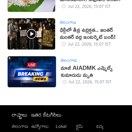
Jul 22, 2026, 15:07 IST
తెలంగాణ
ఢిల్లీలో తీవ్ర ఉద్రిక్తత.. జంతర్
మంతర్ వద్ద ఇంటర్నెట్ బంద్!
Jul 22, 2026, 15:07 IST
తెలంగాణ
మాజీ AIADMK ఎమ్మెల్యే
కుమారుడు మృతి
Jul 22, 2026, 15:07 IST
రాష్ట్రాలు
ఇతర కేటగిరీలు
తెలంగాణ
ఉద్యోగాలు
Lokal
క్రైమ్
విద్య