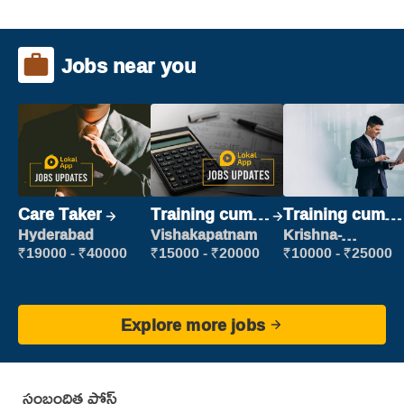
Jobs near you
Care Taker
Training cum
Training cum
Placement
Placement
Hyderabad
Vishakapatnam
Krishna-
vijayawada
₹19000 - ₹40000
₹15000 - ₹20000
₹10000 - ₹25000
Explore more jobs
సంబంధిత పోస్ట్