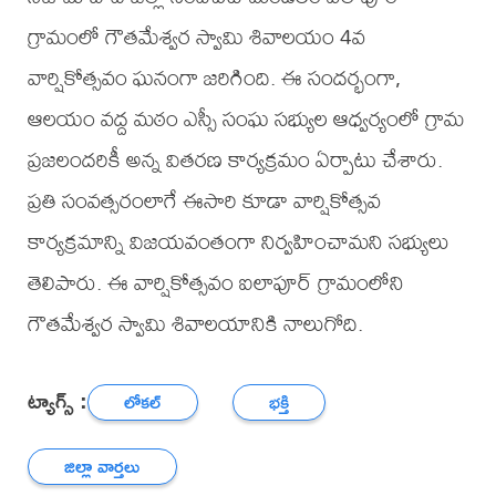
గ్రామంలో గౌతమేశ్వర స్వామి శివాలయం 4వ
వార్షికోత్సవం ఘనంగా జరిగింది. ఈ సందర్భంగా,
ఆలయం వద్ద మఠం ఎస్సీ సంఘ సభ్యుల ఆధ్వర్యంలో గ్రామ
ప్రజలందరికీ అన్న వితరణ కార్యక్రమం ఏర్పాటు చేశారు.
ప్రతి సంవత్సరంలాగే ఈసారి కూడా వార్షికోత్సవ
కార్యక్రమాన్ని విజయవంతంగా నిర్వహించామని సభ్యులు
తెలిపారు. ఈ వార్షికోత్సవం ఐలాపూర్ గ్రామంలోని
గౌతమేశ్వర స్వామి శివాలయానికి నాలుగోది.
ట్యాగ్స్ :
లోకల్
భక్తి
జిల్లా వార్తలు