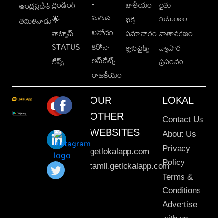
-
ట్రెండింగ్
జాతీయం
రైతు
ఆంధ్రప్రదేశ్
మగువ
కుటుంబం
🌟
భక్తి
తమిళనాడు
వినోదం
వాట్సాప్
సమాచారం
వాతావరణం
STATUS
కరోనా
క్లాసిఫైడ్స్
వ్యాపార
అప్‌డేట్స్
టిప్స్
ప్రపంచం
రాజకీయం
OUR
LOKAL
OTHER
Contact Us
WEBSITES
About Us
Privacy
getlokalapp.com
Policy
tamil.getlokalapp.com
Terms &
Conditions
Advertise