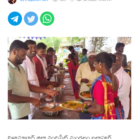
నిజామాబాద్ జిల్లా నందిపేట్ మండలం ఐలాపూర్