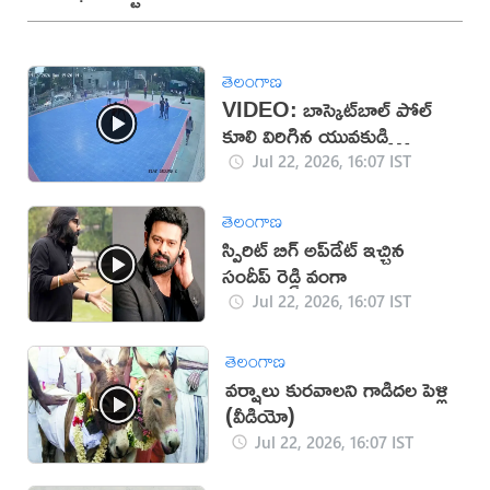
తెలంగాణ
VIDEO: బాస్కెట్‌బాల్ పోల్
కూలి విరిగిన యువకుడి
వెన్నుముక
Jul 22, 2026, 16:07 IST
తెలంగాణ
స్పిరిట్ బిగ్ అప్‌డేట్ ఇచ్చిన‌
సందీప్ రెడ్డి వంగా
Jul 22, 2026, 16:07 IST
తెలంగాణ
వర్షాలు కురవాలని గాడిదల పెళ్లి
(వీడియో)
Jul 22, 2026, 16:07 IST