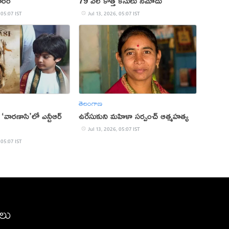
చారం
79 వేల కొత్త కేసులు నమోదు
 05:07 IST
Jul 13, 2026, 05:07 IST
తెలంగాణ
వారణాసి’లో ఎన్టీఆర్
ఉరేసుకుని మహిళా సర్పంచ్ ఆత్మహత్య
Jul 13, 2026, 05:07 IST
 05:07 IST
ీలు