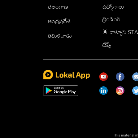
తెలంగాణ
ఉద్యోగాలు
ట్రెండింగ్
ఆంధ్రప్రదేశ్
🌟 వాట్సాప్ S
తమిళనాడు
టిప్స్
This material m