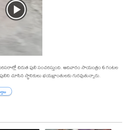
రిసరాల్లో చిరుత పులి సంచరిస్తుంది. ఆదివారం సాయంత్రం 6 గంటల
త పులిని చూసిన స్థానికులు భయభ్రాంతులకు గురవుతున్నారు.
ార్తలు