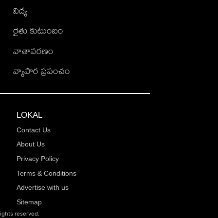
విద్య
రైతు కుటుంబం
వాతావరణం
వ్యాపార ప్రపంచం
LOKAL
Contact Us
About Us
Privacy Policy
Terms & Conditions
Advertise with us
Sitemap
rights reserved.