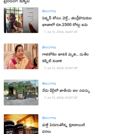
ట్రెండింగ్ న్యూస్
తెలంగాణ
పెన్షన్‌ కోసం వెళ్తే.. తండ్రీకొడుకుల
ఖాతాలో రూ.1500 కోట్లు జమ
Jul 13, 2026, 04:07 IST
తెలంగాణ
గానకోకిల జానకి మృతి.. సుశీల
కన్నీటి నివాళి
Jul 13, 2026, 03:07 IST
తెలంగాణ
నేడు ఢిల్లీలో జాతీయ జల సదస్సు
Jul 13, 2026, 03:07 IST
తెలంగాణ
మళ్లీ పెరుగుతోన్న క్రూడాయిల్
ధరలు