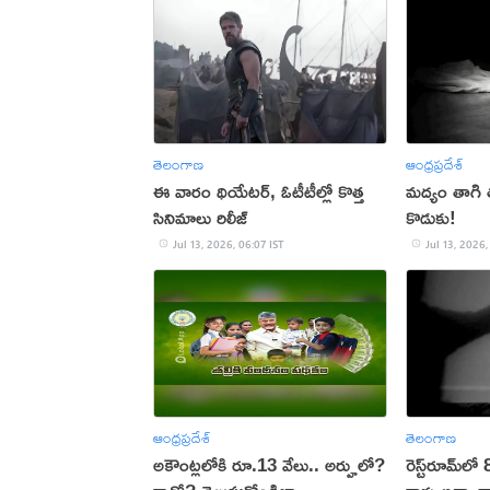
తెలంగాణ
ఆంధ్రప్రదేశ్
ఈ వారం థియేటర్, ఓటీటీల్లో కొత్త
మద్యం తాగి తం
సినిమాలు రిలీజ్
కొడుకు!
Jul 13, 2026, 06:07 IST
Jul 13, 2026,
ఆంధ్రప్రదేశ్
తెలంగాణ
అకౌంట్లలోకి రూ.13 వేలు.. అర్హులో?
రెస్ట్‌రూమ్‌లో