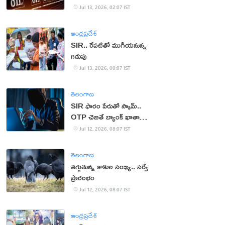
Jul 13, 2026, 02:07 IST
ఆంధ్రప్రదేశ్
SIR.. రేపటితో ముగియనున్న
గడువు
Jul 13, 2026, 00:07 IST
తెలంగాణ
SIR ఫారం పేరుతో స్కామ్..
OTP చెబితే బ్యాంక్ ఖాతా
ఖాళీ!
Jul 12, 2026, 08:07 IST
తెలంగాణ
తగ్గుతున్న కాకుల సంఖ్య.. సర్వే
ప్రారంభం
Jul 12, 2026, 08:07 IST
ఆంధ్రప్రదేశ్