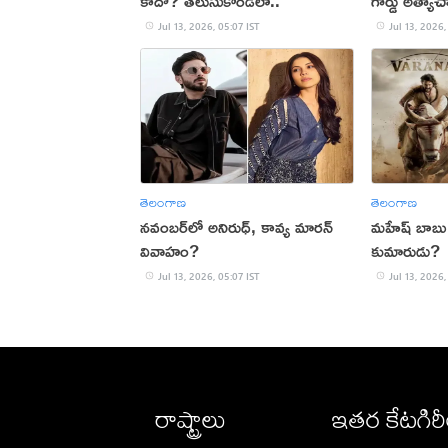
కాదో? తెలుసుకోండిలా..
గార్డు అత్యా
Jul 13, 2026, 05:07 IST
Jul 13, 2026,
తెలంగాణ
తెలంగాణ
నవంబర్‌లో అనిరుధ్, కావ్య మారన్
మహేష్ బాబు ‘
వివాహం?
కుమారుడు?
Jul 13, 2026, 05:07 IST
Jul 13, 2026,
రాష్ట్రాలు
ఇతర కేటగిర