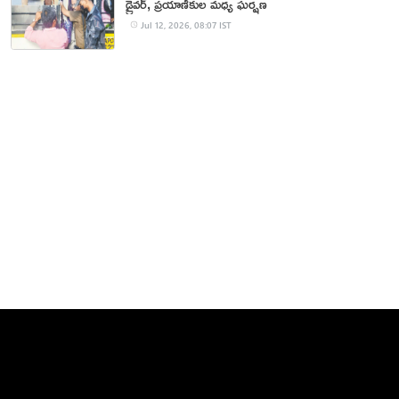
డ్రైవర్, ప్రయాణికుల మధ్య ఘర్షణ
Jul 12, 2026, 08:07 IST