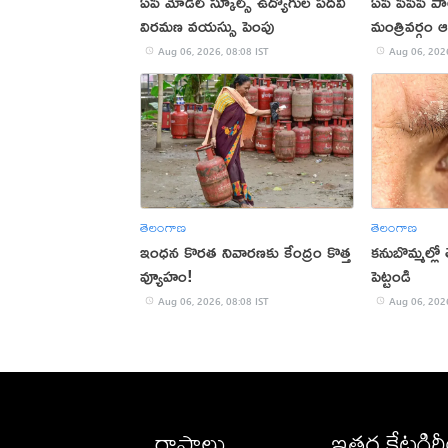
ఏపీ మోడల్ స్కూల్స్ ఉద్యోగుల పదవీ
ఏపీ పీపీపీ 
విరమణ వయస్సు పెంపు
మంత్రివర్గం
Aug 06, 2026, 08:08 IST
Aug 06, 2026
తెలంగాణ
తెలంగాణ
ఇంధన కొరత నివారణకు కేంద్రం కొత్త
కనుబొమ్మల్లో త
వ్యూహం!
పెట్టండి
Aug 06, 2026, 08:08 IST
Aug 06, 2026
రాష్ట్రాలు
ఇతర కేటగిర