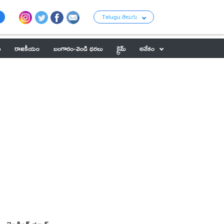
Telugu తెలుగు
ు
రాజకీయం
బంగారం-వెండి ధరలు
క్రైమ్
అనేకం