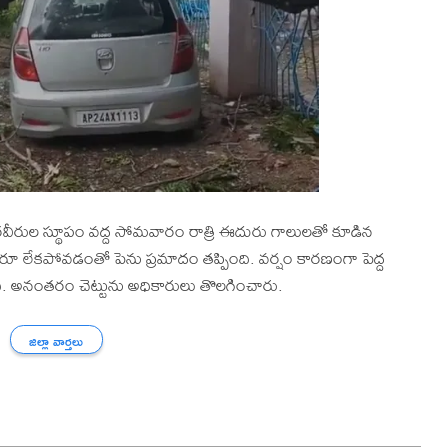
రవీరుల స్థూపం వద్ద సోమవారం రాత్రి ఈదురు గాలులతో కూడిన
 ఎవరూ లేకపోవడంతో పెను ప్రమాదం తప్పింది. వర్షం కారణంగా పెద్ద
ంది. అనంతరం చెట్టును అధికారులు తొలగించారు.
జిల్లా వార్తలు