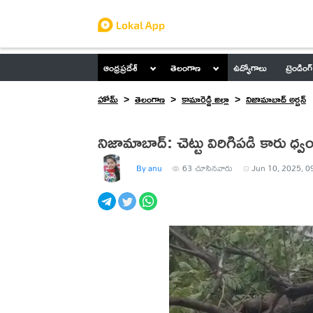
ఆంధ్రప్రదేశ్
తెలంగాణ
ఉద్యోగాలు
ట్రెండింగ్
హోమ్
తెలంగాణ
కామారెడ్డి జిల్లా
నిజామాబాద్ అర్బన్
నిజామాబాద్: చెట్టు విరిగిపడి కారు ధ్
By anu
63
చూసినవారు
Jun 10, 2025, 0