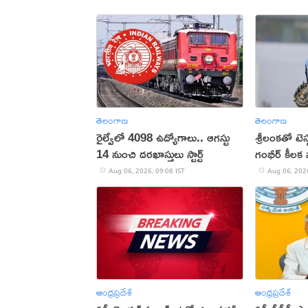
తెలంగాణ
తెలంగాణ
రైల్వేలో 4098 ఉద్యోగాలు.. ఆగస్టు
శ్రీలంకతో టెస
14 నుంచి దరఖాస్తులు స్టార్ట్
గంభీర్ కీల
Aug 06, 2026, 09:08 IST
Aug 06, 2026
ఆంధ్రప్రదేశ్
ఆంధ్రప్రదేశ్