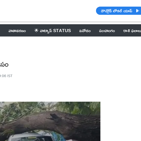
డౌన్లోడ్ లోకల్ యాప్
వాతావరణం
🌟 వాట్సాప్ STATUS
వినోదం
పంచాంగం
రాశి ఫలాల
వంసం
9:06 IST