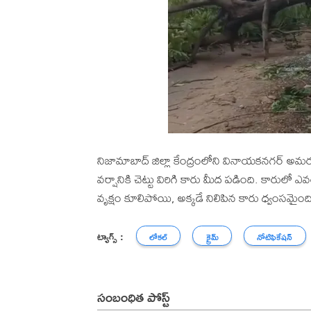
నిజామాబాద్ జిల్లా కేంద్రంలోని వినాయకనగర్ అమ
వర్షానికి చెట్టు విరిగి కారు మీద పడింది. కారులో
వృక్షం కూలిపోయి, అక్కడే నిలిపిన కారు ధ్వంసమై
ట్యాగ్స్ :
లోకల్
క్రైమ్
నోటిఫికేషన్
సంబంధిత పోస్ట్