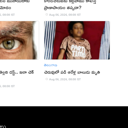
పాలసీ ముసాయిదాకు
కొండచిలువను కట్లపాము కాటేస్తే
 ఆమోదం
ప్రాణాపాయం తప్పదా?
, 08:08 IST
Aug 06, 2026, 08:08 IST
తెలంగాణ
ెల్లని డస్ట్.. ఇలా చెక్
చెరువులో పడి ఆరేళ్ల బాలుడు మృతి
Aug 06, 2026, 08:08 IST
, 08:08 IST
ీలు