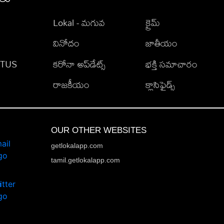
Lokal - మగువ
క్రైమ్
వినోదం
జాతీయం
TATUS
కరోనా అప్‌డేట్స్
భక్తి సమాచారం
రాజకీయం
క్లాసిఫైడ్స్
OUR OTHER WEBSITES
getlokalapp.com
tamil.getlokalapp.com