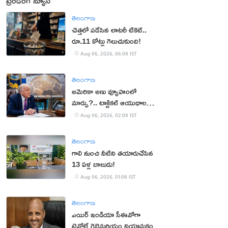
ట్రెండింగ్ న్యూస్
తెలంగాణ
చెత్తలో పడేసిన లాటరీ టికెట్..
రూ.11 కోట్లు గెలుచుకుంది!
Aug 06, 2026, 06:08 IST
తెలంగాణ
అమెరికా అణు వ్యూహంలో
మార్పు?.. టాక్టికల్ ఆయుధాలకు
ప్రాధాన్యం!
Aug 06, 2026, 02:08 IST
తెలంగాణ
గాలి నుంచి నీటిని తయారుచేసిన
13 ఏళ్ల బాలుడు!
Aug 06, 2026, 01:08 IST
తెలంగాణ
ఎయిర్ ఇండియా సీఈవోగా
టెవోల్డే గెబ్రెమరియం నియామకం