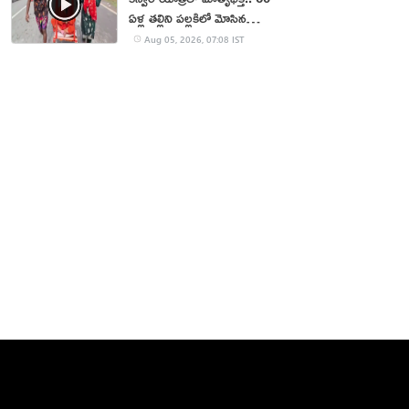
ఏళ్ల తల్లిని పల్లకిలో మోసిన
కొడుకు, కోడలు!
Aug 05, 2026, 07:08 IST