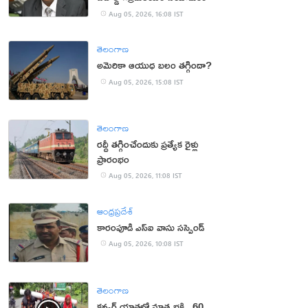
Aug 05, 2026, 16:08 IST
తెలంగాణ
అమెరికా ఆయుధ బలం తగ్గిందా?
Aug 05, 2026, 15:08 IST
తెలంగాణ
రద్దీ తగ్గించేందుకు ప్రత్యేక రైళ్లు
ప్రారంభం
Aug 05, 2026, 11:08 IST
ఆంధ్రప్రదేశ్
కారంపూడి ఎస్ఐ వాసు స‌స్పెండ్‌
Aug 05, 2026, 10:08 IST
తెలంగాణ
కన్వర్ యాత్రలో మాతృభక్తి.. 60