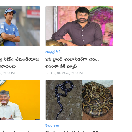
ఆంధ్రప్రదేశ్
్టు సిరీస్: టీమిండియాకు
ఏపీ బ్రాండ్‌ అంబాసిడర్‌గా చిరు..
క సూచనలు
అదంతా ఫేక్‌ న్యూస్‌
, 09:08 IST
Aug 06, 2026, 09:08 IST
తెలంగాణ