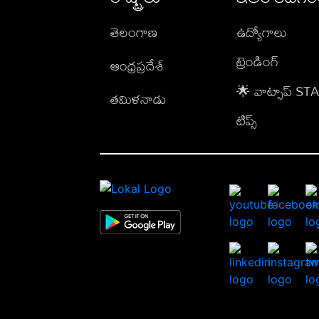
తెలంగాణ
ఉద్యోగాలు
ట్రెండింగ్
ఆంధ్రప్రదేశ్
🌟 వాట్సాప్ S
తమిళనాడు
టిప్స్