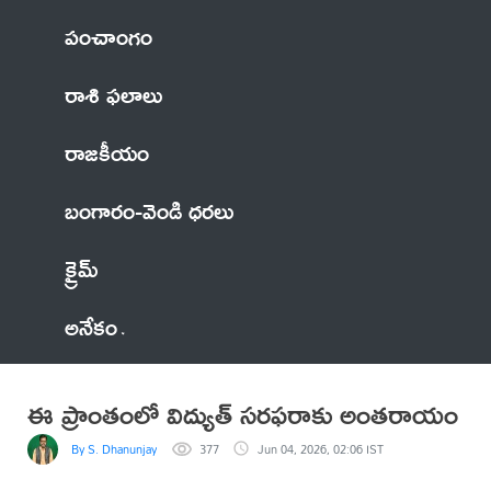
పంచాంగం
రాశి ఫలాలు
రాజకీయం
బంగారం-వెండి ధరలు
క్రైమ్
అనేకం
ఈ ప్రాంతంలో విద్యుత్ సరఫరాకు అంతరాయం
By S. Dhanunjay
377
Jun 04, 2026, 02:06 IST