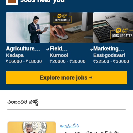
Agriculture
Field
Marketing
Labour
Marketing
Executive
Kadapa
Kurnool
East-godavari
Executive
₹16000 - ₹18000
₹20000 - ₹30000
₹22500 - ₹30000
Explore more jobs
సంబంధిత పోస్ట్
ఆంధ్రప్రదేశ్