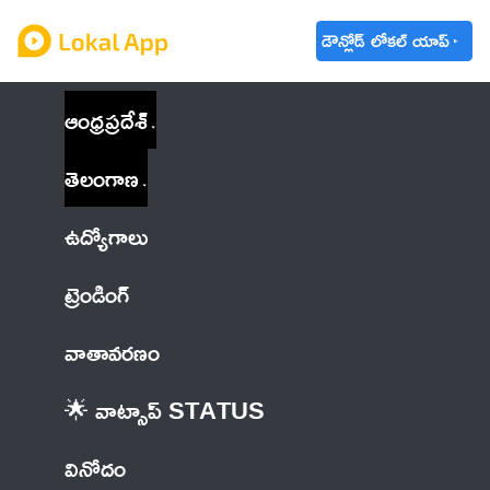
డౌన్లోడ్ లోకల్ యాప్
ఆంధ్రప్రదేశ్
తెలంగాణ
ఉద్యోగాలు
ట్రెండింగ్
వాతావరణం
🌟 వాట్సాప్ STATUS
వినోదం