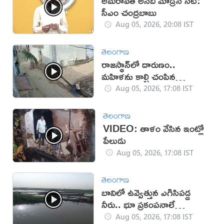
అమరావతి అనేది మోడ్రన్ సిటీ:
సీఎం చంద్రబాబు
Aug 05, 2026, 20:08 IST
తెలంగాణ
రాజస్థాన్‌లో దారుణం..
మహిళను కాల్చి చంపిన
యువకుడు (వీడియో)
Aug 05, 2026, 17:08 IST
తెలంగాణ
VIDEO: తాళం వేసిన ఇంట్లో
పేలుడు
Aug 05, 2026, 17:08 IST
తెలంగాణ
బావిలో ఉవ్వెత్తున ఎగిసిపడ్డ
నీరు.. భూ ప్రకంపనాలే
కారణమా?
Aug 05, 2026, 17:08 IST