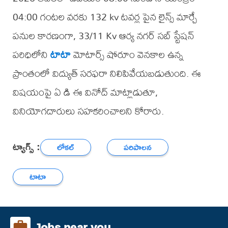
04:00 గంటల వరకు 132 kv టవర్ల పైన లైన్స్ మార్చే
పనుల కారణంగా, 33/11 Kv ఆర్య నగర్ సబ్ స్టేషన్
పరిధిలోని
టాటా
మోటార్స్ షోరూం వెనకాల ఉన్న
ప్రాంతంలో విద్యుత్ సరఫరా నిలిపివేయబడుతుంది. ఈ
విషయంపై ఏ డి ఈ వినోద్ మాట్లాడుతూ,
వినియోగదారులు సహకరించాలని కోరారు.
ట్యాగ్స్ :
లోకల్
పరిపాలన
టాటా
Jobs near you