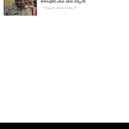
కారంపూడి ఎస్ఐ వాసు స‌స్పెండ్‌
Aug 05, 2026, 10:08 IST