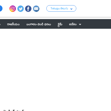
Telugu తెలుగు
ు
రాజకీయం
బంగారం-వెండి ధరలు
క్రైమ్
అనేకం