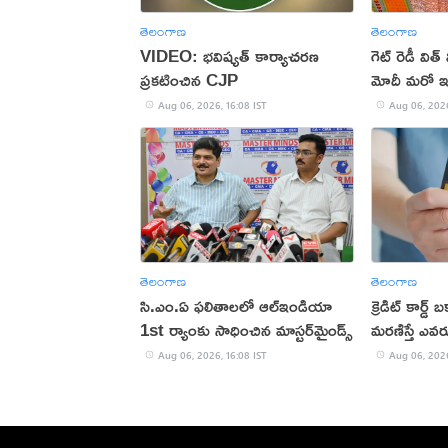
తెలంగాణ
తెలంగాణ
VIDEO: భవిష్యత్ కార్యాచరణ
గెట్ రెడీ విత
ప్రకటించిన CJP
మోదీ మరో ఇన్
Aug 06, 2026, 16:08 IST
Aug 06, 2026
తెలంగాణ
తెలంగాణ
సి.ఎం.ఏ ఫలితాలలో ఆల్ఇండియా
క్రెడిట్ కార్డ
1st ర్యాంకు సాధించిన మాస్టర్‌మైండ్స్
మరణిస్తే ఎవరు 
Aug 06, 2026, 16:08 IST
Aug 06, 2026