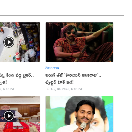
తెలంగాణ
 కింద పడ్డ బైకర్..
వరుణ్ తేజ్ 'కొరియన్ కనకరాజు'..
ృతి!
ట్విట్టర్ టాక్ ఇదే!
, 17:08 IST
Aug 06, 2026, 17:08 IST