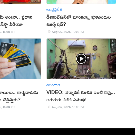
ఆంధ్రప్రదేశ్
్ మీ అంటూ.. ప్రధాని
డీలిమిటేషన్‌తో మారనున్న పులివెందుల
‌స్టా వీడియో
రిజర్వేషన్?
, 16:08 IST
Aug 06, 2026, 16:08 IST
తెలంగాణ
్ బకాయిలు.. కార్డుదారుడు
VIDEO: వర్షానికి కూలిన ఇంటి కప్పు..
చెల్లిస్తారు?
ఆరుగురు సజీవ సమాధి!
, 16:08 IST
Aug 06, 2026, 16:08 IST