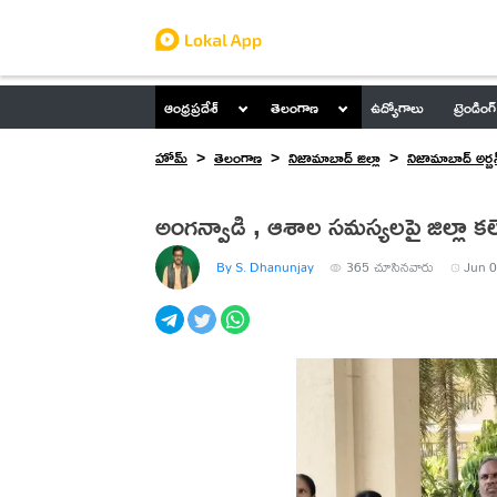
ఆంధ్రప్రదేశ్
తెలంగాణ
ఉద్యోగాలు
ట్రెండింగ్
హోమ్
తెలంగాణ
నిజామాబాద్ జిల్లా
నిజామాబాద్ అర్బన
అంగన్వాడి , ఆశాల సమస్యలపై జిల్లా కలెక్
By S. Dhanunjay
365
చూసినవారు
Jun 0