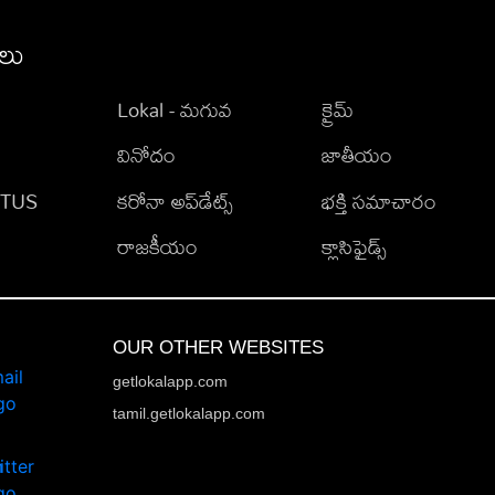
ీలు
Lokal - మగువ
క్రైమ్
వినోదం
జాతీయం
TATUS
కరోనా అప్‌డేట్స్
భక్తి సమాచారం
రాజకీయం
క్లాసిఫైడ్స్
OUR OTHER WEBSITES
getlokalapp.com
tamil.getlokalapp.com