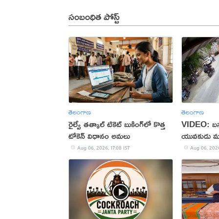
సంబంధిత పోస్ట్
తెలంగాణ
తెలంగాణ
రైల్వే తత్కాల్ టికెట్ బుకింగ్‌లో కొత్త
VIDEO: బస్సు
టోకెన్ విధానం అమలు
యువకుడు మ
Aug 06, 2026, 17:08 IST
Aug 06, 2026