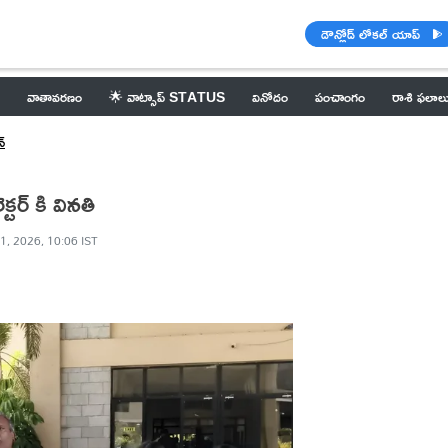
డౌన్లోడ్ లోకల్ యాప్
వాతావరణం
🌟 వాట్సాప్ STATUS
వినోదం
పంచాంగం
రాశి ఫలాల
్
టర్ కి వినతి
1, 2026, 10:06 IST