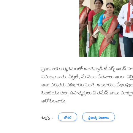
ప్రజావాణి కార్యక్రమంలో అంగన్వాడీ టీచర్స్ అండ్ హెల
సమర్పించారు. ఏప్రిల్, మే నెలల వేతనాలు ఇంకా చె
ఆశా వర్కర్లకు పనిభారం పెరిగి, అధికారుల వేధింప
సిఐటియు జిల్లా ఉపాధ్యక్షులు ఏ రమేష్ బాబు మాట్లాడు
ఆరోపించారు.
ట్యాగ్స్ :
లోకల్
ప్రభుత్వ పథకాలు