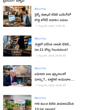
ట్రెండింగ్ న్యూస్
తెలంగాణ
రైల్వే తత్కాల్ టికెట్ బుకింగ్‌లో
కొత్త టోకెన్ విధానం అమలు
Aug 06, 2026, 17:08 IST
తెలంగాణ
చెత్తలో పడేసిన లాటరీ టికెట్..
రూ.11 కోట్లు గెలుచుకుంది!
Aug 06, 2026, 06:08 IST
తెలంగాణ
అమెరికా అణు వ్యూహంలో
మార్పు?.. టాక్టికల్ ఆయుధాలకు
ప్రాధాన్యం!
Aug 06, 2026, 02:08 IST
తెలంగాణ
గాలి నుంచి నీటిని తయారుచేసిన
13 ఏళ్ల బాలుడు!