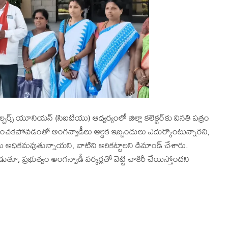
్పర్స్ యూనియన్ (సిఐటియు) ఆధ్వర్యంలో జిల్లా కలెక్టర్‌కు వినతి పత్రం
ల్లించకపోవడంతో అంగన్వాడీలు ఆర్థిక ఇబ్బందులు ఎదుర్కొంటున్నారని,
ులు అధికమవుతున్నాయని, వాటిని అరికట్టాలని డిమాండ్ చేశారు.
తూ, ప్రభుత్వం అంగన్వాడీ వర్కర్లతో వెట్టి చాకిరీ చేయిస్తోందని