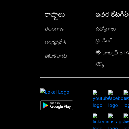
రాష్ట్రాలు
ఇతర కేటగిర
తెలంగాణ
ఉద్యోగాలు
ట్రెండింగ్
ఆంధ్రప్రదేశ్
🌟 వాట్సాప్ S
తమిళనాడు
టిప్స్