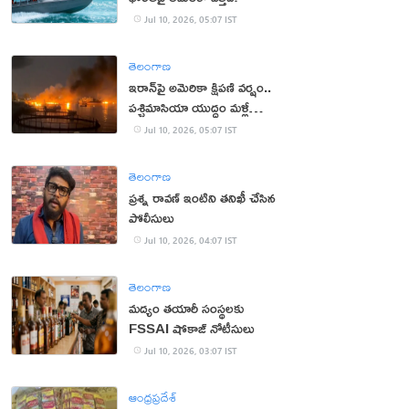
Jul 10, 2026, 05:07 IST
తెలంగాణ
ఇరాన్‌పై అమెరికా క్షిపణి వర్షం..
పశ్చిమాసియా యుద్ధం మళ్లీ
మొదటికి
Jul 10, 2026, 05:07 IST
తెలంగాణ
ప్రశ్న రావణ్ ఇంటిని తనిఖీ చేసిన
పోలీసులు
Jul 10, 2026, 04:07 IST
తెలంగాణ
మద్యం తయారీ సంస్థలకు
FSSAI షోకాజ్ నోటీసులు
Jul 10, 2026, 03:07 IST
ఆంధ్రప్రదేశ్