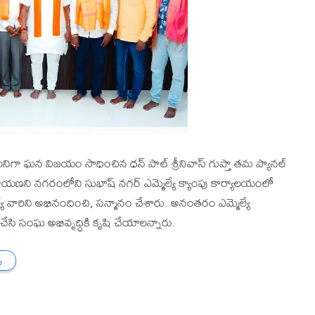
నిగా ఘన విజయం సాధించిన ధన్ పాల్ శ్రీనివాస్ గుప్తా తమ ప్యానల్
నారాయణని నగరంలోని సుభాష్ నగర్ ఎమ్మెల్యే క్యాంపు కార్యాలయంలో
ే వారిని అభినందించి, సన్మానం చేశారు. అనంతరం ఎమ్మెల్యే
ేసి సంఘ అభివృద్ధికి కృషి చేయాలన్నారు.
ు