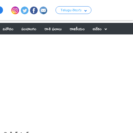
Telugu తెలుగు
వినోదం
పంచాంగం
రాశి ఫలాలు
రాజకీయం
అనేకం