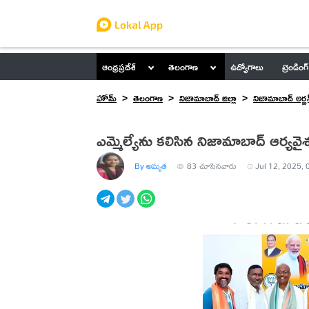
ఆంధ్రప్రదేశ్
తెలంగాణ
ఉద్యోగాలు
ట్రెండింగ్
హోమ్
తెలంగాణ
నిజామాబాద్ జిల్లా
నిజామాబాద్ అర్బన
ఎమ్మెల్యేను కలిసిన నిజామాబాద్ ఆర్యవై
By అమృత
83
చూసినవారు
Jul 12, 2025, 