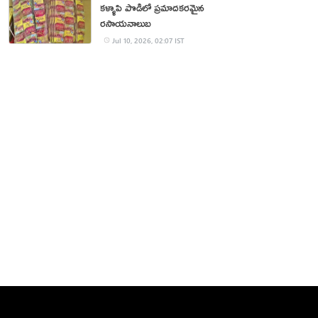
కళ్ళాపి పొడిలో ప్రమాదకరమైన
రసాయనాలుబ
Jul 10, 2026, 02:07 IST