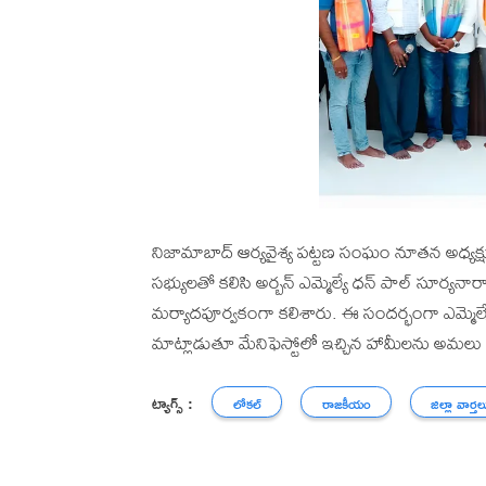
నిజామాబాద్ ఆర్యవైశ్య పట్టణ సంఘం నూతన అధ్యక్షు
సభ్యులతో కలిసి అర్బన్ ఎమ్మెల్యే ధన్ పాల్ సూర్య
మర్యాదపూర్వకంగా కలిశారు. ఈ సందర్భంగా ఎమ్మెల్య
మాట్లాడుతూ మేనిఫెస్టోలో ఇచ్చిన హామీలను అమలు చ
ట్యాగ్స్ :
లోకల్
రాజకీయం
జిల్లా వార్తల