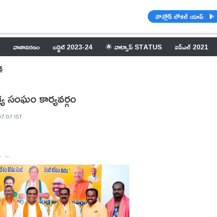
డౌన్లోడ్ లోకల్ యాప్
వాతావరణం
బడ్జెట్ 2023-24
🌟 వాట్సాప్ STATUS
ఐపీఎల్ 2021
్
శ్య సంఘం కార్యవర్గం
07:07 IST