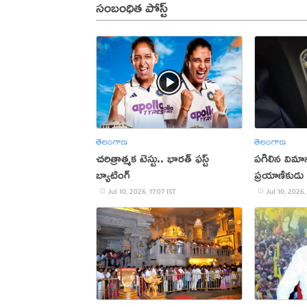
సంబంధిత పోస్ట్
తెలంగాణ
తెలంగాణ
చరిత్రాత్మక టెస్టు.. భారత్‌ ఫస్ట్‌
పగిలిన విమాన
బ్యాటింగ్‌
ప్రయాణికుడు
Jul 10, 2026, 17:07 IST
Jul 10, 2026,