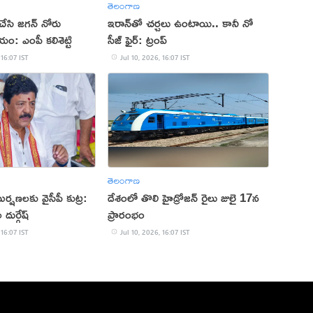
తెలంగాణ
 చేసి జగన్ నోరు
‌ఇరాన్‌తో చర్చలు ఉంటాయి.. కానీ నో
ం: ఎంపీ కలిశెట్టి
సీజ్ ఫైర్: ట్రంప్
 16:07 IST
Jul 10, 2026, 16:07 IST
తెలంగాణ
్షణలకు వైసీపీ కుట్ర:
దేశంలో తొలి హైడ్రోజన్ రైలు జులై 17న
దుర్గేష్
ప్రారంభం
 16:07 IST
Jul 10, 2026, 16:07 IST