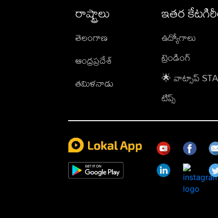
రాష్ట్రాలు
ఇతర కేటగిర
తెలంగాణ
ఉద్యోగాలు
ట్రెండింగ్
ఆంధ్రప్రదేశ్
🌟 వాట్సాప్ S
తమిళనాడు
టిప్స్