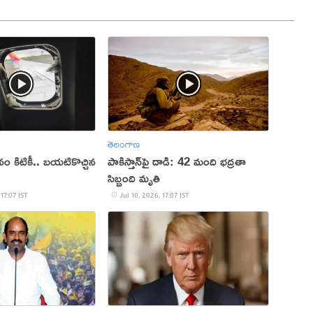
తెలంగాణ
ం కిటికీ.. బయటికొచ్చిన
పాకిస్తాన్‌పై దాడి: 42 మంది భద్రతా
సిబ్బంది మృతి
 17:07 IST
Jul 10, 2026, 17:07 IST