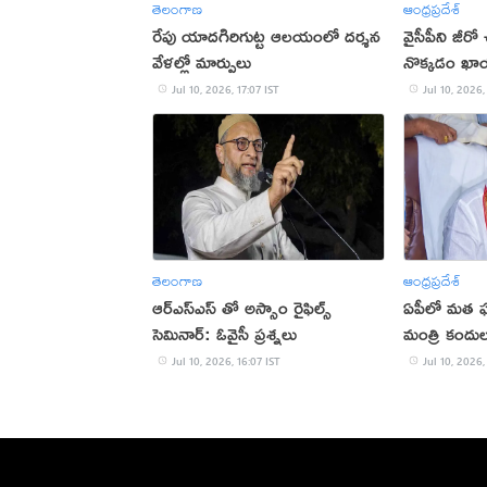
తెలంగాణ
ఆంధ్రప్రదేశ్
రేపు యాదగిరిగుట్ట ఆలయంలో దర్శన
వైసీపీని జీరో
వేళల్లో మార్పులు
నొక్కడం ఖాయ
Jul 10, 2026, 17:07 IST
Jul 10, 2026,
తెలంగాణ
ఆంధ్రప్రదేశ్
ఆర్ఎస్ఎస్ తో అస్సాం రైఫిల్స్
ఏపీలో మత ఘర
సెమినార్: ఓవైసీ ప్రశ్నలు
మంత్రి కందుల 
Jul 10, 2026, 16:07 IST
Jul 10, 2026,