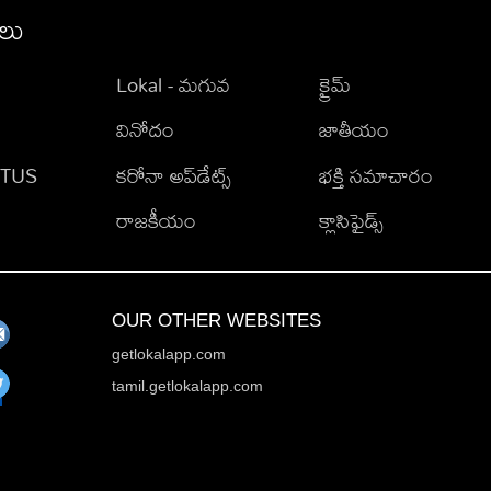
ీలు
Lokal - మగువ
క్రైమ్
వినోదం
జాతీయం
TATUS
కరోనా అప్‌డేట్స్
భక్తి సమాచారం
రాజకీయం
క్లాసిఫైడ్స్
OUR OTHER WEBSITES
getlokalapp.com
tamil.getlokalapp.com