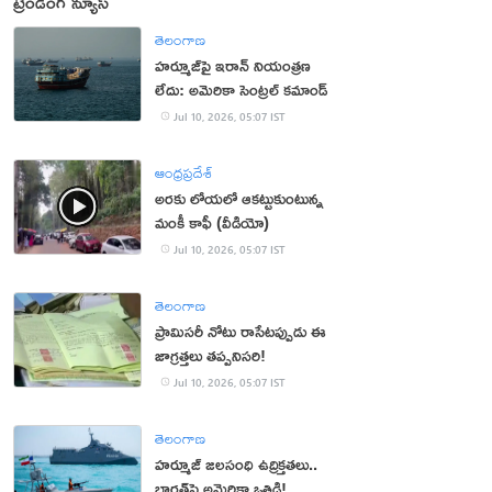
ట్రెండింగ్ న్యూస్
తెలంగాణ
హర్మూజ్‌పై ఇరాన్‌ నియంత్రణ
లేదు: అమెరికా సెంట్రల్‌ కమాండ్‌
Jul 10, 2026, 05:07 IST
ఆంధ్రప్రదేశ్
అరకు లోయలో ఆకట్టుకుంటున్న
మంకీ కాఫీ (వీడియో)
Jul 10, 2026, 05:07 IST
తెలంగాణ
ప్రామిసరీ నోటు రాసేటప్పుడు ఈ
జాగ్రత్తలు తప్పనిసరి!
Jul 10, 2026, 05:07 IST
తెలంగాణ
హర్మూజ్‌ జలసంధి ఉద్రిక్తతలు..
భారత్‌పై అమెరికా ఒత్తిడి!