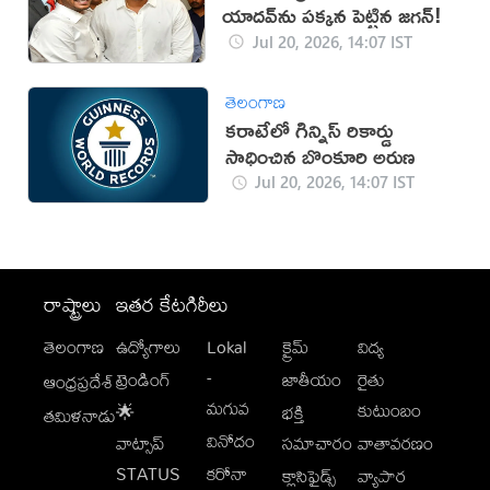
యాదవ్‌ను పక్కన పెట్టిన జగన్!
Jul 20, 2026, 14:07 IST
తెలంగాణ
కరాటేలో గిన్నిస్ రికార్డు
సాధించిన బొంకూరి అరుణ
Jul 20, 2026, 14:07 IST
రాష్ట్రాలు
ఇతర కేటగిరీలు
తెలంగాణ
ఉద్యోగాలు
Lokal
క్రైమ్
విద్య
-
ట్రెండింగ్
జాతీయం
రైతు
ఆంధ్రప్రదేశ్
మగువ
కుటుంబం
🌟
భక్తి
తమిళనాడు
వినోదం
వాట్సాప్
సమాచారం
వాతావరణం
STATUS
కరోనా
క్లాసిఫైడ్స్
వ్యాపార