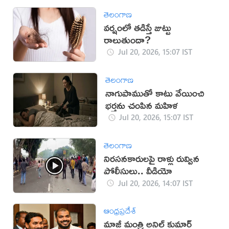
తెలంగాణ
వర్షంలో తడిస్తే జుట్టు
రాలుతుందా?
Jul 20, 2026, 15:07 IST
తెలంగాణ
నాగుపాముతో కాటు వేయించి
భర్తను చంపిన మహిళ
Jul 20, 2026, 15:07 IST
తెలంగాణ
నిరసనకారులపై రాళ్లు రువ్విన
పోలీసులు.. వీడియో
Jul 20, 2026, 14:07 IST
ఆంధ్రప్రదేశ్
మాజీ మంత్రి అనిల్ కుమార్