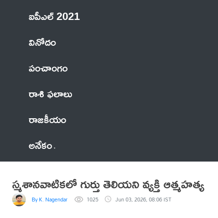
ఐపీఎల్ 2021
వినోదం
పంచాంగం
రాశి ఫలాలు
రాజకీయం
అనేకం
స్మశానవాటికలో గుర్తు తెలియని వ్యక్తి ఆత్మహత్య
By K. Nagendar
1025
Jun 03, 2026, 08:06 IST