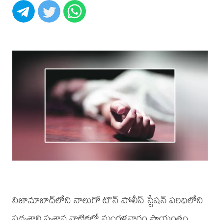
నిజామాబాద్‌లోని నాలుగో టౌన్ పోలీస్ స్టేషన్ పరిధిలోని
పద్మశాలి స్మశాన వాటికలో మంగళవారం సాయంత్రం