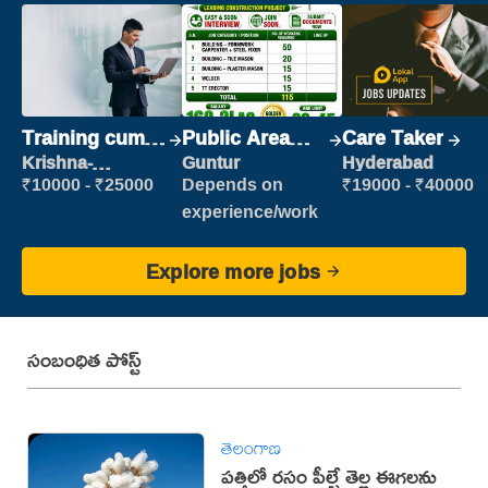
Training cum
Public Area
Care Taker
Placement
Cleaner
Krishna-
Guntur
Hyderabad
vijayawada
₹10000 - ₹25000
Depends on
₹19000 - ₹40000
experience/work
Explore more jobs
సంబంధిత పోస్ట్
తెలంగాణ
పత్తిలో రసం పీల్చే తెల్ల ఈగలను