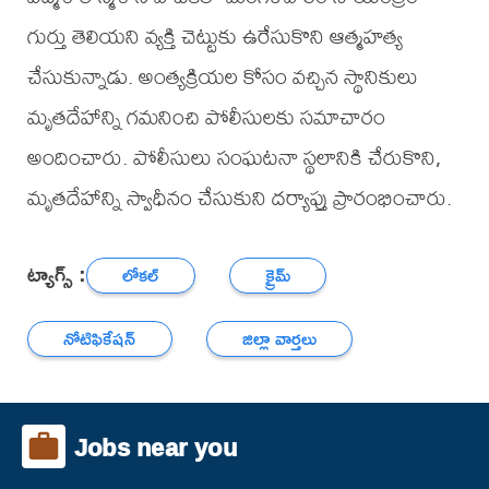
గుర్తు తెలియని వ్యక్తి చెట్టుకు ఉరేసుకొని ఆత్మహత్య
చేసుకున్నాడు. అంత్యక్రియల కోసం వచ్చిన స్థానికులు
మృతదేహాన్ని గమనించి పోలీసులకు సమాచారం
అందించారు. పోలీసులు సంఘటనా స్థలానికి చేరుకొని,
మృతదేహాన్ని స్వాధీనం చేసుకుని దర్యాప్తు ప్రారంభించారు.
ట్యాగ్స్ :
లోకల్
క్రైమ్
నోటిఫికేషన్
జిల్లా వార్తలు
Jobs near you