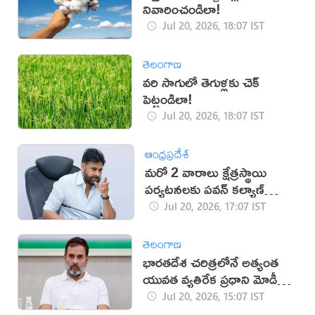
నివారించండిలా!
Jul 20, 2026, 18:07 IST
తెలంగాణ
వరి సాగులో తెగుళ్లకు చెక్
పెట్టండిలా!
Jul 20, 2026, 18:07 IST
ఆంధ్రప్రదేశ్
మరో 2 వారాలు క్షేత్రస్థాయి
పర్యటనలకు పవన్ కల్యాణ్
దూరం
Jul 20, 2026, 17:07 IST
తెలంగాణ
భారతదేశ చరిత్రలోనే అత్యంత
యువత వ్యతిరేక ప్రధాని మోడీనే:
రాహుల్
Jul 20, 2026, 15:07 IST