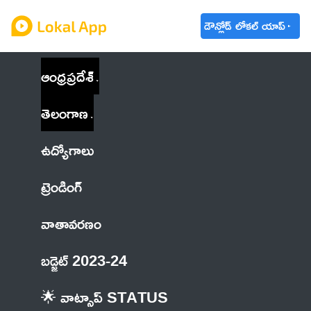
డౌన్లోడ్ లోకల్ యాప్
ఆంధ్రప్రదేశ్
తెలంగాణ
ఉద్యోగాలు
ట్రెండింగ్
వాతావరణం
బడ్జెట్ 2023-24
🌟 వాట్సాప్ STATUS