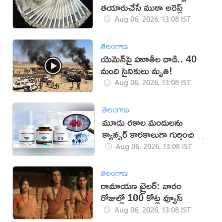
తయారుచేసే ముఠా అరెస్ట్
Aug 06, 2026, 13:08 IST
తెలంగాణ
యెమెన్‌పై హూతీల దాడి.. 40
మంది సైనికులు మృతి!
Aug 06, 2026, 13:08 IST
తెలంగాణ
మూడు రకాల మందులను
క్యాన్సర్ కారకాలుగా గుర్తించిన
WHO
Aug 06, 2026, 13:08 IST
తెలంగాణ
రామాయణ ట్రైలర్: వారం
రోజుల్లో 100 కోట్ల వ్యూస్
Aug 06, 2026, 13:08 IST