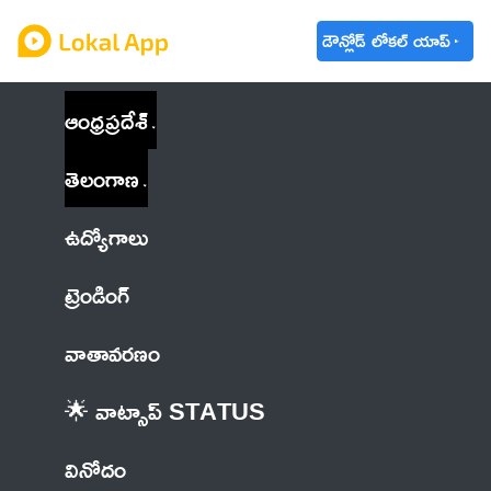
డౌన్లోడ్ లోకల్ యాప్
ఆంధ్రప్రదేశ్
తెలంగాణ
ఉద్యోగాలు
ట్రెండింగ్
వాతావరణం
🌟 వాట్సాప్ STATUS
వినోదం