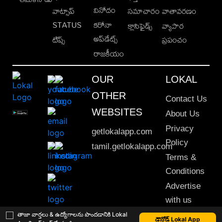
వినోదం
వాట్సాప్
సమాచారం
వాతావరణం
STATUS
కరోనా
క్లాసిఫైడ్స్
వ్యాపార
అప్‌డేట్స్
టిప్స్
ప్రపంచం
రాజకీయం
OUR
LOKAL
OTHER
Contact Us
WEBSITES
About Us
Privacy
getlokalapp.com
Policy
tamil.getlokalapp.com
Terms &
Conditions
Advertise
with us
Sitemap
తాజా వార్తలు & ఉద్యోగాలను పొందడానికి Lokal
డౌన్లోడ్ Lokal App