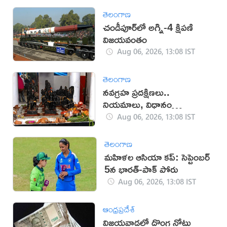
తెలంగాణ
చండీపూర్‌లో అగ్ని-4 క్షిపణి
విజయవంతం
Aug 06, 2026, 13:08 IST
తెలంగాణ
నవగ్రహ ప్రదక్షిణలు..
నియమాలు, విధానం
తెలుసుకోండి
Aug 06, 2026, 13:08 IST
తెలంగాణ
మహిళల ఆసియా కప్‌: సెప్టెంబర్
5న భారత్-పాక్ పోరు
Aug 06, 2026, 13:08 IST
ఆంధ్రప్రదేశ్
విజయవాడలో దొంగ నోట్లు