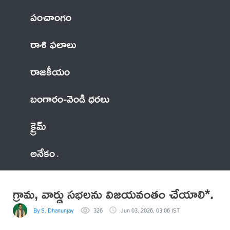
పంచాంగం
రాశి ఫలాలు
రాజకీయం
బంగారం-వెండి ధరలు
క్రైమ్
అనేకం
గ్రామ, వార్డు సభలను విజయవంతం చేయాలి*.
By S. Dhanunjay
326
Jun 03, 2026, 03:06 IST