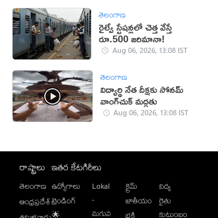
తెలంగాణ
రైల్వే స్టేషన్లలో చెత్త వేస్తే
రూ.500 జరిమానా!
Aug 06, 2026, 13:08 IST
తెలంగాణ
విద్యార్థి నేత దీక్షకు సోనమ్
వాంగ్‌చుక్ మద్దతు
Aug 06, 2026, 13:08 IST
రాష్ట్రాలు
ఇతర కేటగిరీలు
తెలంగాణ
ఉద్యోగాలు
Lokal
క్రైమ్
విద్య
-
ట్రెండింగ్
జాతీయం
రైతు
ఆంధ్రప్రదేశ్
మగువ
కుటుంబం
🌟
భక్తి
తమిళనాడు