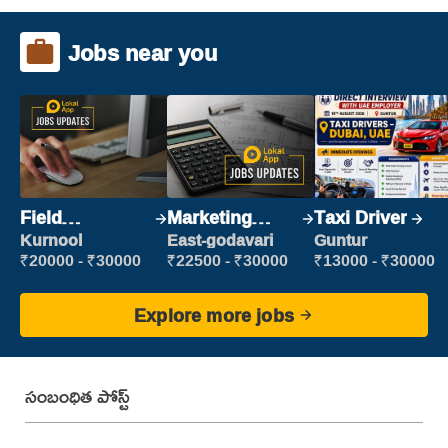
Jobs near you
Field
Marketing
Taxi Driver
Marketing
Executive
Kurnool
East-godavari
Guntur
Executive
₹20000 - ₹30000
₹22500 - ₹30000
₹13000 - ₹30000
Explore more jobs
సంబంధిత పోస్ట్