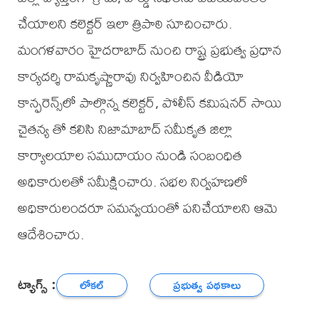
చేయాలని కలెక్టర్ ఇలా త్రిపాఠి సూచించారు.
మంగళవారం హైదరాబాద్ నుంచి రాష్ట్ర ప్రభుత్వ ప్రధాన
కార్యదర్శి రామకృష్ణారావు నిర్వహించిన వీడియో
కాన్ఫరెన్స్‌లో పాల్గొన్న కలెక్టర్, పోలీస్ కమిషనర్ సాయి
చైతన్య తో కలిసి నిజామాబాద్ సమీకృత జిల్లా
కార్యాలయాల సముదాయం నుండి సంబంధిత
అధికారులతో సమీక్షించారు. సభల నిర్వహణలో
అధికారులందరూ సమన్వయంతో పనిచేయాలని ఆమె
ఆదేశించారు.
ట్యాగ్స్ :
లోకల్
ప్రభుత్వ పథకాలు