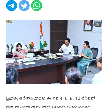
ప్రభుత్వ ఆదేశాల మేరకు ఈ నెల 4, 6, 8, 10 తేదీలలో
జిల్లా వ్యాప్తంగా గ్రామ, వార్డు సభలను విజయవంతం