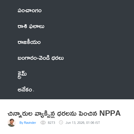
పంచాంగం
రాశి ఫలాలు
రాజకీయం
బంగారం-వెండి ధరలు
క్రైమ్
అనేకం
చిన్నారుల వ్యాక్సిన్ల ధరలను పెంచిన NPPA
By Ravinder
8273
Jun 13, 2026, 01:06 IST