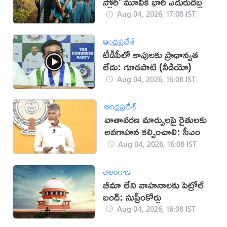
స్టోరీ' మూవీకి భారీ ఎదురుదెబ్బ
Aug 04, 2026, 17:08 IST
ఆంధ్రప్రదేశ్
టీడీపీలో కాపులకు ప్రాధాన్యత
లేదు: గూడపాటి (వీడియో)
Aug 04, 2026, 16:08 IST
ఆంధ్రప్రదేశ్
వాతావరణ మార్పులపై రైతులకు
అవగాహన కల్పించాలి: సీఎం
Aug 04, 2026, 16:08 IST
తెలంగాణ
బీమా లేని వాహనాలకు పెట్రోల్
బంద్: సుప్రీంకోర్టు
Aug 04, 2026, 16:08 IST