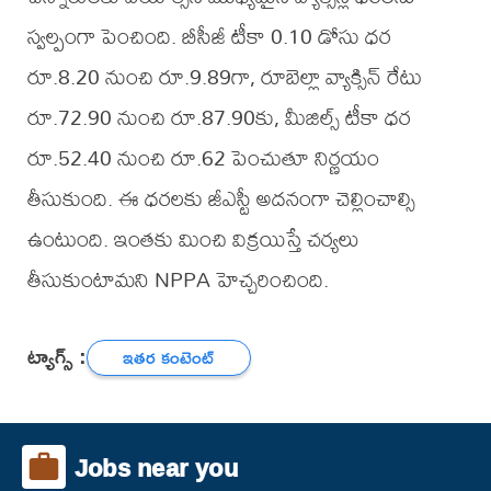
స్వల్పంగా పెంచింది. బీసీజీ టీకా 0.10 డోసు ధర
రూ.8.20 నుంచి రూ.9.89గా, రూబెల్లా వ్యాక్సిన్ రేటు
రూ.72.90 నుంచి రూ.87.90కు, మీజిల్స్ టీకా ధర
రూ.52.40 నుంచి రూ.62 పెంచుతూ నిర్ణయం
తీసుకుంది. ఈ ధరలకు జీఎస్టీ అదనంగా చెల్లించాల్సి
ఉంటుంది. ఇంతకు మించి విక్రయిస్తే చర్యలు
తీసుకుంటామని NPPA హెచ్చరించింది.
ట్యాగ్స్ :
ఇతర కంటెంట్
Jobs near you