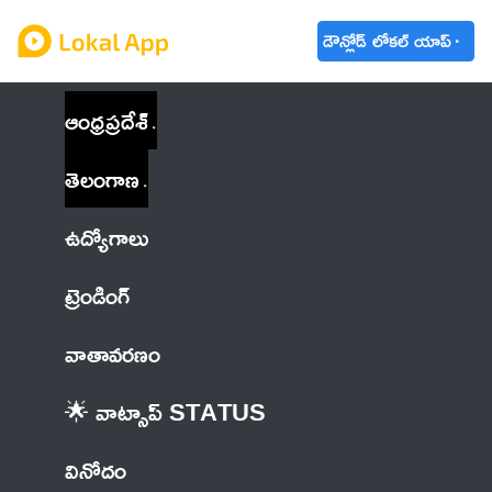
డౌన్లోడ్ లోకల్ యాప్
ఆంధ్రప్రదేశ్
తెలంగాణ
ఉద్యోగాలు
ట్రెండింగ్
వాతావరణం
🌟 వాట్సాప్ STATUS
వినోదం