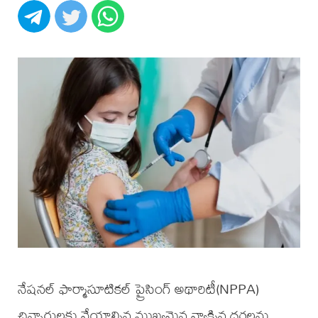
నేషనల్ ఫార్మాసూటికల్ ప్రైసింగ్ అథారిటీ(NPPA)
చిన్నారులకు వేయాల్సిన ముఖ్యమైన వ్యాక్సిన్ల ధరలను