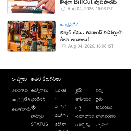
కొత్తగా BillCut ప్లాట్‌ఫారమ్
Aug 04, 2026, 16:08 IST
ఆంధ్రప్రదేశ్
లిక్కర్ కేసు.. రిమాండ్​ రిపోర్టులో
కీలక అంశాలు!
Aug 04, 2026, 16:08 IST
రాష్ట్రాలు
ఇతర కేటగిరీలు
తెలంగాణ
ఉద్యోగాలు
Lokal
క్రైమ్
విద్య
-
ట్రెండింగ్
జాతీయం
రైతు
ఆంధ్రప్రదేశ్
మగువ
కుటుంబం
🌟
భక్తి
తమిళనాడు
వినోదం
వాట్సాప్
సమాచారం
వాతావరణం
STATUS
కరోనా
క్లాసిఫైడ్స్
వ్యాపార