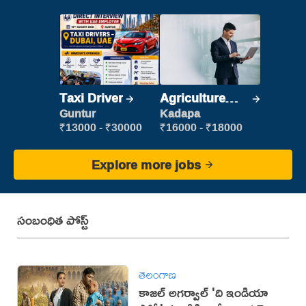
Taxi Driver
Agriculture
Labour
Guntur
Kadapa
₹13000 - ₹30000
₹16000 - ₹18000
Explore more jobs
సంబంధిత పోస్ట్
తెలంగాణ
కాజల్ అగర్వాల్ 'ది ఇండియా