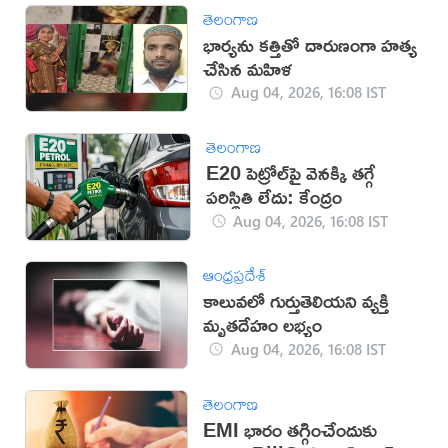
తెలంగాణ
భార్యను కత్తితో దారుణంగా హత్య
చేసిన మహిళ
Aug 04, 2026, 16:08 IST
తెలంగాణ
E20 పెట్రోల్‌పై వెనక్కి తగ్గే
పరిస్థితి లేదు: కేంద్రం
Aug 04, 2026, 16:08 IST
ఆంధ్రప్రదేశ్
కాలువలో గుర్తుతెలియని వ్యక్తి
మృతదేహం లభ్యం
Aug 04, 2026, 16:08 IST
తెలంగాణ
EMI భారం తగ్గించేందుకు