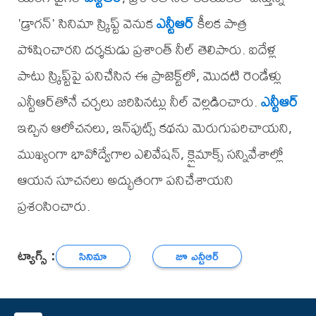
'డ్రాగన్' సినిమా స్క్రిప్ట్ వెనుక
ఎన్టీఆర్
కీలక పాత్ర
పోషించారని దర్శకుడు ప్రశాంత్ నీల్ తెలిపారు. ఐదేళ్ల
పాటు స్క్రిప్ట్‌పై పనిచేసిన ఈ ప్రాజెక్ట్‌లో, మొదటి రెండేళ్లు
ఎన్టీఆర్‌తోనే చర్చలు జరిపినట్లు నీల్ వెల్లడించారు.
ఎన్టీఆర్
ఇచ్చిన ఆలోచనలు, ఇన్‌పుట్స్ కథను మెరుగుపరిచాయని,
ముఖ్యంగా భావోద్వేగాల ఎలివేషన్, క్లైమాక్స్ సన్నివేశాల్లో
ఆయన సూచనలు అద్భుతంగా పనిచేశాయని
ప్రశంసించారు.
ట్యాగ్స్ :
సినిమా
జూ ఎన్టీఆర్