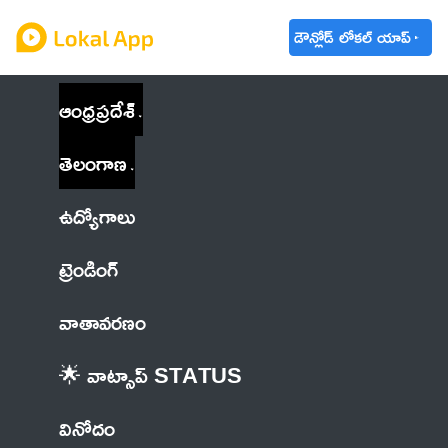
డౌన్లోడ్ లోకల్ యాప్
ఆంధ్రప్రదేశ్
తెలంగాణ
ఉద్యోగాలు
ట్రెండింగ్
వాతావరణం
🌟 వాట్సాప్ STATUS
వినోదం