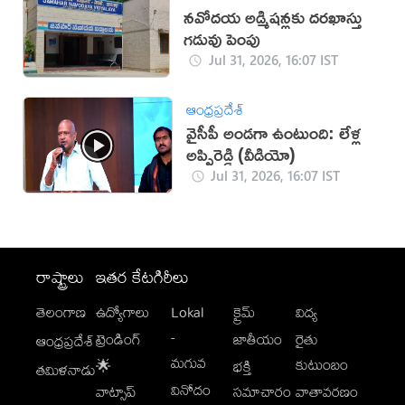
నవోదయ అడ్మిషన్లకు దరఖాస్తు
గడువు పెంపు
Jul 31, 2026, 16:07 IST
ఆంధ్రప్రదేశ్
వైసీపీ అండగా ఉంటుంది: లేళ్ల
అప్పిరెడ్డి (వీడియో)
Jul 31, 2026, 16:07 IST
రాష్ట్రాలు
ఇతర కేటగిరీలు
తెలంగాణ
ఉద్యోగాలు
Lokal
క్రైమ్
విద్య
-
ట్రెండింగ్
జాతీయం
రైతు
ఆంధ్రప్రదేశ్
మగువ
కుటుంబం
🌟
భక్తి
తమిళనాడు
వినోదం
వాట్సాప్
సమాచారం
వాతావరణం