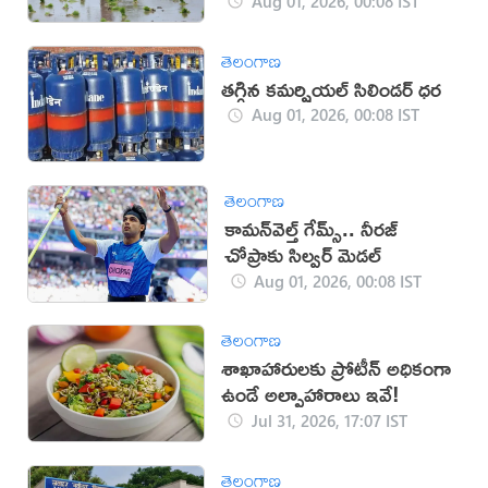
ఎప్పటివరకంటే?
Aug 01, 2026, 00:08 IST
తెలంగాణ
తగ్గిన కమర్షియల్ సిలిండర్ ధర
Aug 01, 2026, 00:08 IST
తెలంగాణ
కామన్‌వెల్త్ గేమ్స్‌.. నీరజ్
చోప్రాకు సిల్వర్ మెడల్
Aug 01, 2026, 00:08 IST
తెలంగాణ
శాఖాహారులకు ప్రోటీన్ అధికంగా
ఉండే అల్పాహారాలు ఇవే!
Jul 31, 2026, 17:07 IST
తెలంగాణ