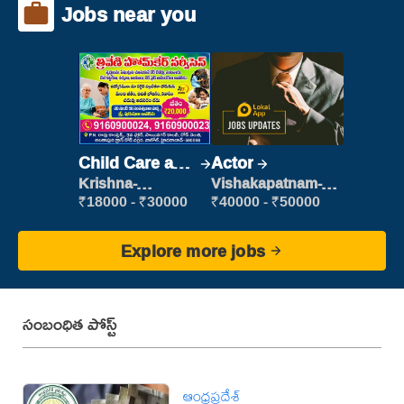
Jobs near you
Child Care and
Actor
Patient care
Krishna-
Vishakapatnam-
vijayawada
new
₹18000 - ₹30000
₹40000 - ₹50000
Explore more jobs
సంబంధిత పోస్ట్
ఆంధ్రప్రదేశ్