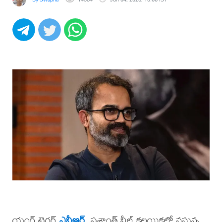
యంగ్ టైగర్
ఎన్టీఆర్
, ప్రశాంత్ నీల్ కలయికలో వస్తున్న