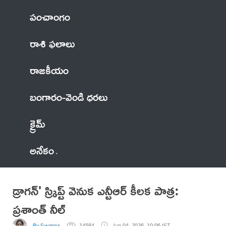
పంచాంగం
రాశి ఫలాలు
రాజకీయం
బంగారం-వెండి ధరలు
క్రైమ్
అనేకం
డ్రాగన్' స్క్రిప్ట్ వెనుక ఎన్టీఆర్ కీలక పాత్ర:
ప్రశాంత్ నీల్
By Swapna
14584
Jun 04, 2026, 10:06 IST