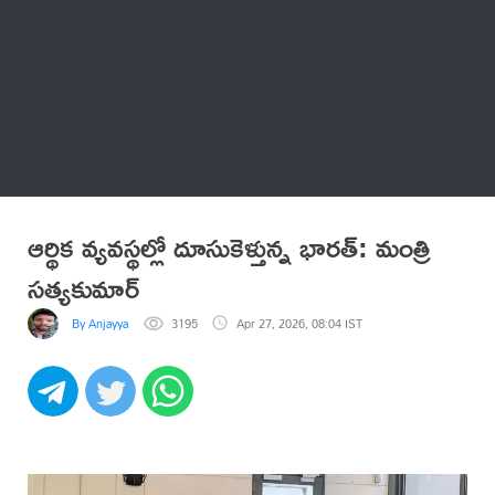
Thatstelugu
బిగ్ బాస్
అనేకం
ఆర్థిక వ్యవస్థల్లో దూసుకెళ్తున్న భారత్‌: మంత్రి
సత్యకుమార్‌
By Anjayya
3195
Apr 27, 2026, 08:04 IST