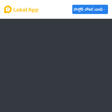
డౌన్లోడ్ లోకల్ యాప్
ఆంధ్రప్రదేశ్
తెలంగాణ
ఉద్యోగాలు
ట్రెండింగ్
వాతావరణం
బడ్జెట్ 2023-24
🌟 వాట్సాప్ STATUS