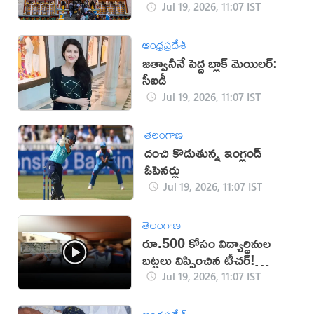
Jul 19, 2026, 11:07 IST
ఆంధ్రప్రదేశ్
జత్వానీనే పెద్ద బ్లాక్ మెయిలర్:
సీఐడీ
Jul 19, 2026, 11:07 IST
తెలంగాణ
దంచి కొడుతున్న ఇంగ్లండ్
ఓపెనర్లు
Jul 19, 2026, 11:07 IST
తెలంగాణ
రూ.500 కోసం విద్యార్థినుల
బట్టలు విప్పించిన టీచర్!
(వీడియో)
Jul 19, 2026, 11:07 IST