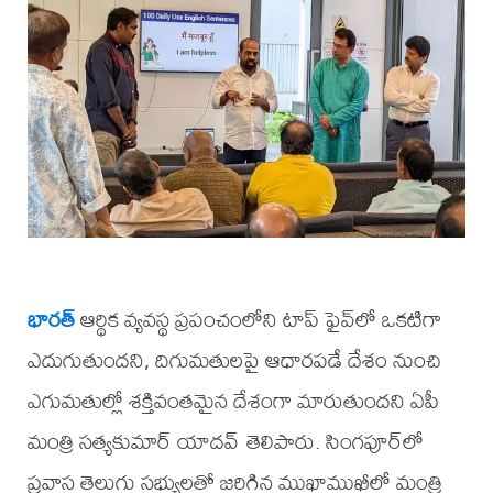
భారత్
ఆర్థిక వ్యవస్థ ప్రపంచంలోని టాప్ ఫైవ్‌లో ఒకటిగా
ఎదుగుతుందని, దిగుమతులపై ఆధారపడే దేశం నుంచి
ఎగుమతుల్లో శక్తివంతమైన దేశంగా మారుతుందని ఏపీ
మంత్రి సత్యకుమార్ యాదవ్ తెలిపారు. సింగపూర్‌లో
ప్రవాస తెలుగు సభ్యులతో జరిగిన ముఖాముఖీలో మంత్రి