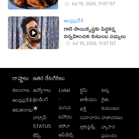
నిపుణులు
Jul 19, 2026, 11:07 IST
ఆంధ్రప్రదేశ్
గాదె సాయికృష్ణకు పెద్దకర్మ
నిర్వహించిన కుటుంబ సభ్యులు
Jul 19, 2026, 11:07 IST
రాష్ట్రాలు
ఇతర కేటగిరీలు
తెలంగాణ
ఉద్యోగాలు
Lokal
క్రైమ్
విద్య
-
ట్రెండింగ్
జాతీయం
రైతు
ఆంధ్రప్రదేశ్
మగువ
కుటుంబం
🌟
భక్తి
తమిళనాడు
వినోదం
వాట్సాప్
సమాచారం
వాతావరణం
STATUS
కరోనా
క్లాసిఫైడ్స్
వ్యాపార
అప్‌డేట్స్
టిప్స్
ప్రపంచం