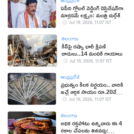
ఆంధ్రప్రదేశ్
ఏపీని గ్లోబల్ వెడ్డింగ్ డెస్టినేషన్‌గా
మార్చడమే లక్ష్యం: మంత్రి దుర్గేశ్‌
Jul 19, 2026, 11:07 IST
తెలంగాణ
కీవ్‌పై రష్యా భారీ క్షిపణి
దాడులు..14 మందికి గాయాలు
Jul 19, 2026, 11:07 IST
ఆంధ్రప్రదేశ్
ప్రభుత్వం కీలక నిర్ణయం.. వారికి
ఇచ్చే ఆర్థిక సాయం రూ.20వేలకు
పెంపు!
Jul 19, 2026, 11:07 IST
తెలంగాణ
అధిక రక్తపోటు ఉన్నవారు ఈ 4
రకాల చేపలను తినవద్దు: