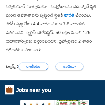
సత్యకుమార్ మాట్లాడుతూ.. సంక్షోభాలను ఎదుర్కొనే స్థితి
నుంచి అవకాశాలను సృష్టించే స్థితికి
భారత్
చేరిందని,
జీడీపీ వృద్ధి రేటు 4.4 శాతం నుంచి 7-8 శాతానికి
పెరిగిందని, స్టార్టప్ ఎకోసిస్టమ్ 50 లక్షల నుంచి 125
యూనికార్న్‌లకు విస్తరించిందని, ద్రవ్యోల్బణం 2 శాతం
తగ్గిందని వివరించారు.
ట్యాగ్స్ :
రాజకీయం
ఇండియా
Jobs near you