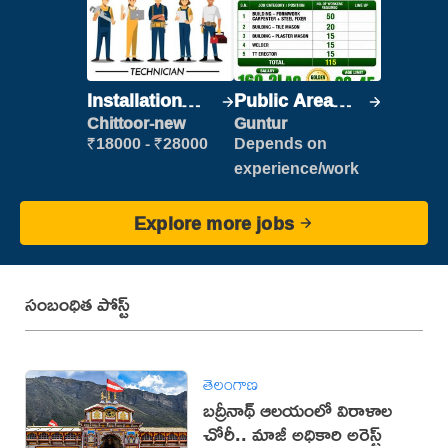
Installation
Public Area
Engineer/
Cleaner
Chittoor-new
Guntur
Helper
₹18000 - ₹28000
Depends on
experience/work
Explore more jobs
సంబంధిత పోస్ట్
తెలంగాణ
బద్రీనాథ్ ఆలయంలో విరాళాల
చోరీ.. మాజీ అధికారి అరెస్ట్