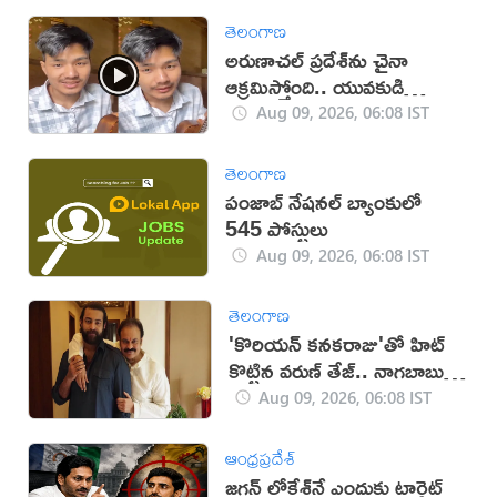
తెలంగాణ
అరుణాచల్‌ ప్రదేశ్‌ను చైనా
ఆక్రమిస్తోంది.. యువకుడి
వీడియో వైరల్
Aug 09, 2026, 06:08 IST
తెలంగాణ
పంజాబ్ నేషనల్ బ్యాంకులో
545 పోస్టులు
Aug 09, 2026, 06:08 IST
తెలంగాణ
'కొరియన్ కనకరాజు'తో హిట్
కొట్టిన వరుణ్ తేజ్.. నాగబాబు
ఎమోషనల్ పోస్ట్
Aug 09, 2026, 06:08 IST
ఆంధ్రప్రదేశ్
జగన్ లోకేశ్‌నే ఎందుకు టార్గెట్