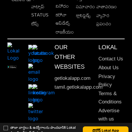
వినోదం
వాట్సాప్
సమాచారం
వాతావరణం
STATUS
కరోనా
క్లాసిఫైడ్స్
వ్యాపార
అప్‌డేట్స్
టిప్స్
ప్రపంచం
రాజకీయం
OUR
LOKAL
OTHER
Contact Us
WEBSITES
About Us
Privacy
getlokalapp.com
Policy
tamil.getlokalapp.com
Terms &
Conditions
Advertise
with us
Sitemap
తాజా వార్తలు & ఉద్యోగాలను పొందడానికి Lokal
డౌన్లోడ్ Lokal App