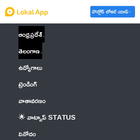
డౌన్లోడ్ లోకల్ యాప్
ఆంధ్రప్రదేశ్
తెలంగాణ
ఉద్యోగాలు
ట్రెండింగ్
వాతావరణం
🌟 వాట్సాప్ STATUS
వినోదం