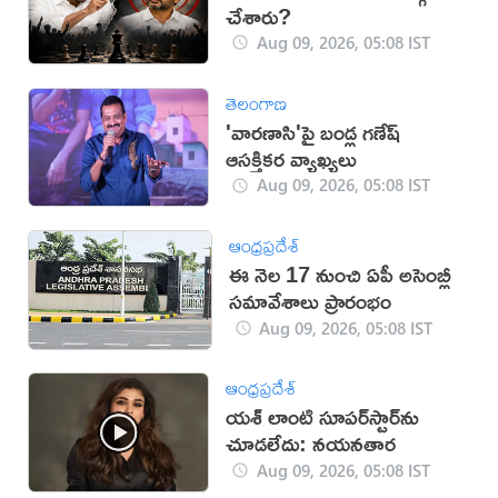
చేశారు?
Aug 09, 2026, 05:08 IST
తెలంగాణ
'వారణాసి'పై బండ్ల గణేష్
ఆసక్తికర వ్యాఖ్యలు
Aug 09, 2026, 05:08 IST
ఆంధ్రప్రదేశ్
ఈ నెల 17 నుంచి ఏపీ అసెంబ్లీ
సమావేశాలు ప్రారంభం
Aug 09, 2026, 05:08 IST
ఆంధ్రప్రదేశ్
యశ్ లాంటి సూపర్‌స్టార్‌ను
చూడలేదు: నయనతార
Aug 09, 2026, 05:08 IST