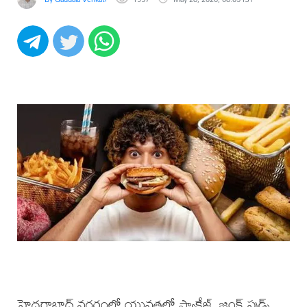
హైదరాబాద్ నగరంలో యువతలో ప్యాకేజ్డ్, జంక్ ఫుడ్స్