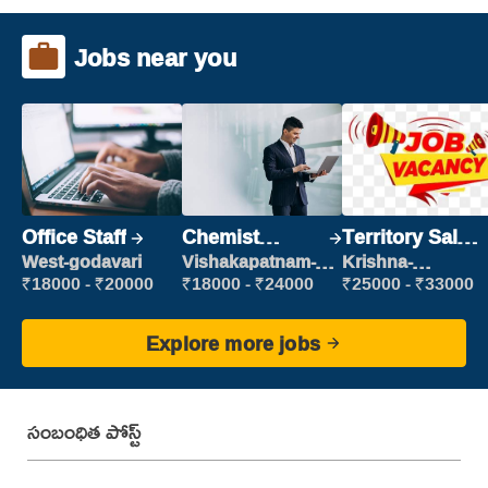
Jobs near you
Office Staff
Chemist
Territory Sales
Production
Manager
West-godavari
Vishakapatnam-
Krishna-
new
vijayawada
Executive
₹18000 - ₹20000
₹18000 - ₹24000
₹25000 - ₹33000
Explore more jobs
సంబంధిత పోస్ట్