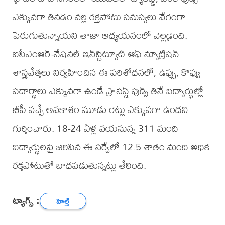
ఎక్కువగా తినడం వల్ల రక్తపోటు సమస్యలు వేగంగా
పెరుగుతున్నాయని తాజా అధ్యయనంలో వెల్లడైంది.
ఐసీఎంఆర్-నేషనల్ ఇన్‌స్టిట్యూట్ ఆఫ్ న్యూట్రిషన్
శాస్త్రవేత్తలు నిర్వహించిన ఈ పరిశోధనలో, ఉప్పు, కొవ్వు
పదార్థాలు ఎక్కువగా ఉండే ప్రాసెస్డ్ ఫుడ్స్ తినే విద్యార్థుల్లో
బీపీ వచ్చే అవకాశం మూడు రెట్లు ఎక్కువగా ఉందని
గుర్తించారు. 18-24 ఏళ్ల వయసున్న 311 మంది
విద్యార్థులపై జరిపిన ఈ సర్వేలో 12.5 శాతం మంది అధిక
రక్తపోటుతో బాధపడుతున్నట్లు తేలింది.
ట్యాగ్స్ :
హెల్త్