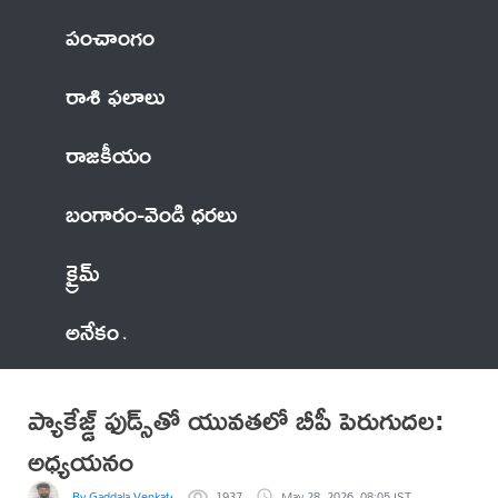
పంచాంగం
రాశి ఫలాలు
రాజకీయం
బంగారం-వెండి ధరలు
క్రైమ్
అనేకం
ప్యాకేజ్డ్ ఫుడ్స్‌తో యువతలో బీపీ పెరుగుదల:
అధ్యయనం
By Gaddala VenkateswaraRao
1937
May 28, 2026, 08:05 IST