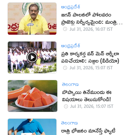
ఆంధ్రప్రదేశ్
జగన్‌ పాలనలో పోలవరం
ప్రాజెక్టు నిర్వీర్యమైంది: మంత్రి
నిమ్మల
Jul 31, 2026, 16:07 IST
ఆంధ్రప్రదేశ్
ప్రతి కార్యకర్త వన్ మెన్ ఆర్మీలా
పనిచేయాలి: సజ్జల (వీడియో)
Jul 31, 2026, 15:07 IST
తెలంగాణ
బొప్పాయి తినేముందు ఈ
విషయాలు తెలుసుకోండి!
Jul 31, 2026, 15:07 IST
తెలంగాణ
రాత్రి భోజనం మానేస్తే ఫ్యాటీ