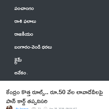
పంచాంగం
రాశి ఫలాలు
రాజకీయం
బంగారం-వెండి ధరలు
క్రైమ్
అనేకం
కేంద్రం కొత్త రూల్స్.. రూ.50 వేల లావాదేవీలపై
పాన్ కార్డ్ తప్పనిసరి
By Anjayya
72
Apr 28, 2026, 09:04 IST