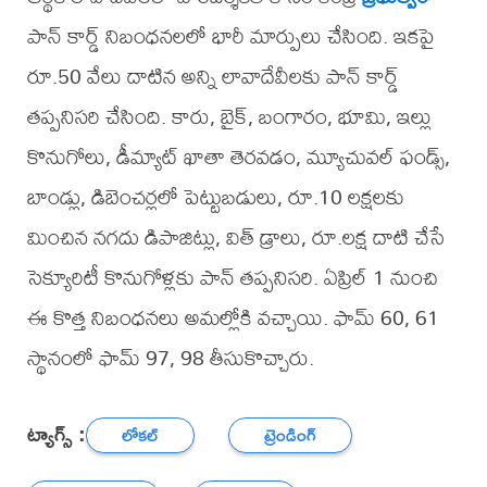
పాన్ కార్డ్ నిబంధనలలో భారీ మార్పులు చేసింది. ఇకపై
రూ.50 వేలు దాటిన అన్ని లావాదేవీలకు పాన్ కార్డ్
తప్పనిసరి చేసింది. కారు, బైక్, బంగారం, భూమి, ఇల్లు
కొనుగోలు, డీమ్యాట్ ఖాతా తెరవడం, మ్యూచువల్ ఫండ్స్,
బాండ్లు, డిబెంచర్లలో పెట్టుబడులు, రూ.10 లక్షలకు
మించిన నగదు డిపాజిట్లు, విత్ డ్రాలు, రూ.లక్ష దాటి చేసే
సెక్యూరిటీ కొనుగోళ్లకు పాన్ తప్పనిసరి. ఏప్రిల్ 1 నుంచి
ఈ కొత్త నిబంధనలు అమల్లోకి వచ్చాయి. ఫామ్ 60, 61
స్థానంలో ఫామ్ 97, 98 తీసుకొచ్చారు.
ట్యాగ్స్ :
లోకల్
ట్రెండింగ్