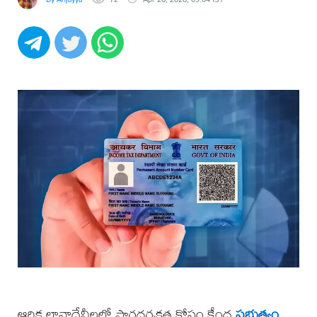
ఆర్థిక లావాదేవీలలో పారదర్శకత కోసం కేంద్ర
ప్రభుత్వం