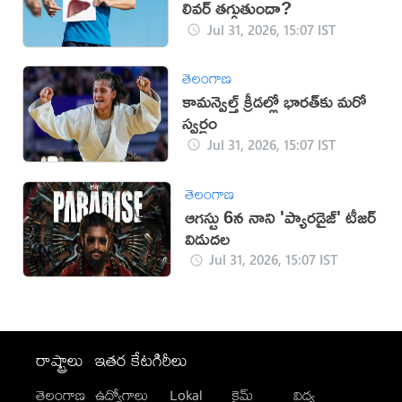
లివర్ తగ్గుతుందా?
Jul 31, 2026, 15:07 IST
తెలంగాణ
కామన్వెల్త్ క్రీడల్లో భారత్‌కు మరో
స్వర్ణం
Jul 31, 2026, 15:07 IST
తెలంగాణ
ఆగస్టు 6న నాని 'ప్యారడైజ్' టీజర్
విడుదల
Jul 31, 2026, 15:07 IST
రాష్ట్రాలు
ఇతర కేటగిరీలు
తెలంగాణ
ఉద్యోగాలు
Lokal
క్రైమ్
విద్య