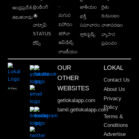
-
ట్రెండింగ్
జాతీయం
రైతు
ఆంధ్రప్రదేశ్
మగువ
కుటుంబం
🌟
భక్తి
తమిళనాడు
వినోదం
వాట్సాప్
సమాచారం
వాతావరణం
STATUS
కరోనా
క్లాసిఫైడ్స్
వ్యాపార
అప్‌డేట్స్
టిప్స్
ప్రపంచం
రాజకీయం
OUR
LOKAL
OTHER
Contact Us
WEBSITES
About Us
Privacy
getlokalapp.com
Policy
tamil.getlokalapp.com
Terms &
Conditions
Advertise