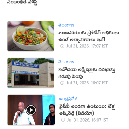
సంబంధిత పోస్ట్
తెలంగాణ
శాఖాహారులకు ప్రోటీన్ అధికంగా
ఉండే అల్పాహారాలు ఇవే!
Jul 31, 2026, 17:07 IST
తెలంగాణ
నవోదయ అడ్మిషన్లకు దరఖాస్తు
గడువు పెంపు
Jul 31, 2026, 16:07 IST
ఆంధ్రప్రదేశ్
వైసీపీ అండగా ఉంటుంది: లేళ్ల
అప్పిరెడ్డి (వీడియో)
Jul 31, 2026, 16:07 IST