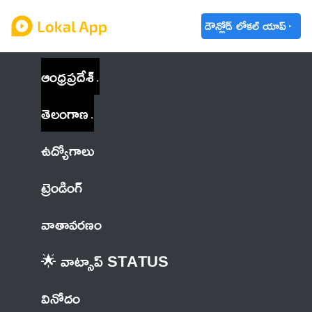
డౌన్లోడ్ లోకల్ యాప్
ఆంధ్రప్రదేశ్
తెలంగాణ
ఉద్యోగాలు
ట్రెండింగ్
వాతావరణం
🌟 వాట్సాప్ STATUS
వినోదం