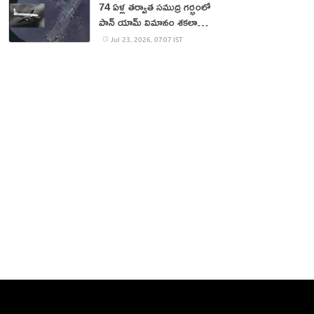
74 ఏళ్ల తర్వాత సముద్ర గర్భంలో
పాన్ యామ్ విమానం శకలాలు
లభ్యం
Jul 23, 2026, 07:07 IST