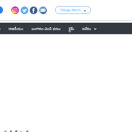
Telugu తెలుగు
ు
రాజకీయం
బంగారం-వెండి ధరలు
క్రైమ్
అనేకం