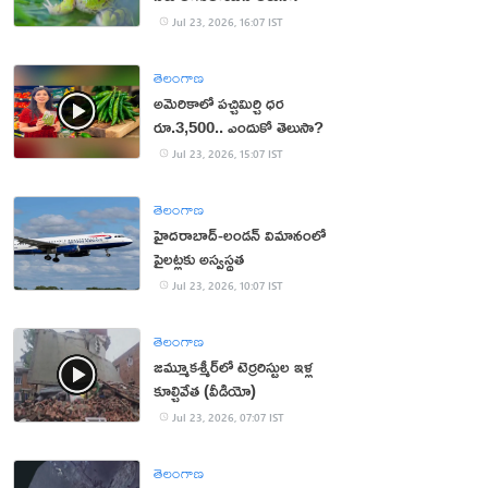
Jul 23, 2026, 16:07 IST
తెలంగాణ
అమెరికాలో పచ్చిమిర్చి ధర
రూ.3,500.. ఎందుకో తెలుసా?
Jul 23, 2026, 15:07 IST
తెలంగాణ
హైదరాబాద్‌-లండన్‌ విమానంలో
పైలట్లకు అస్వస్థత
Jul 23, 2026, 10:07 IST
తెలంగాణ
జమ్మూకశ్మీర్‌లో టెర్రరిస్టుల ఇళ్ల
కూల్చివేత (వీడియో)
Jul 23, 2026, 07:07 IST
తెలంగాణ