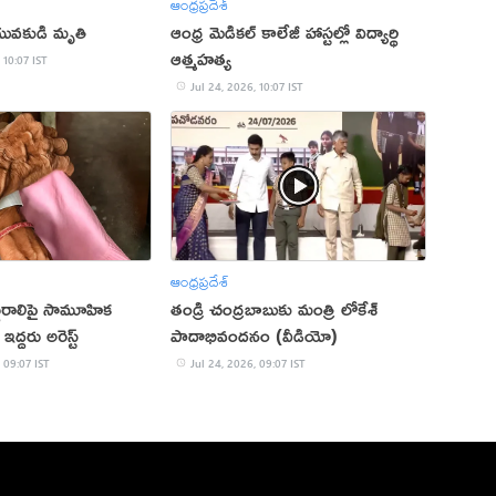
ఆంధ్రప్రదేశ్
 యువకుడి మృతి
ఆంధ్ర మెడికల్ కాలేజీ హాస్టల్లో విద్యార్థి
ఆత్మహత్య
 10:07 IST
Jul 24, 2026, 10:07 IST
ఆంధ్రప్రదేశ్
ధురాలిపై సామూహిక
తండ్రి చంద్రబాబుకు మంత్రి లోకేశ్
ద్దరు అరెస్ట్
పాదాభివందనం (వీడియో)
 09:07 IST
Jul 24, 2026, 09:07 IST