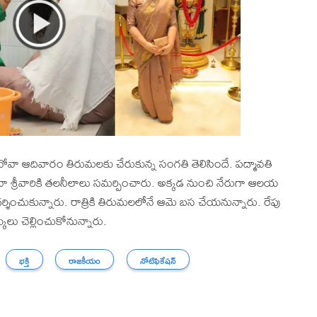
ినోవా ఆదివారం తిరుమలకు చేరుకున్న సంగతి తెలిసిందే. పద్మావతి
వా శ్రీవారికి తలనీలాలు సమర్పించారు. అక్కడ నుంచి నేరుగా ఆలయ
శించుకున్నారు. రాత్రికి తిరుమలలోనే ఆమె బస చేయనున్నారు. రేపు
ులు చెల్లించుకోనున్నారు.
భక్తి
రాజకీయం
నోటిఫికేషన్