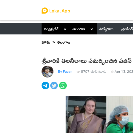
ఆంధ్రప్రదేశ్
తెలంగాణ
ఉద్యోగాలు
ట్రెండింగ్
హోమ్
తెలంగాణ
శ్రీవారికి తలనీలాలు సమర్పించిన పవన
By Pavan
8707
చూసినవారు
Apr 13, 202