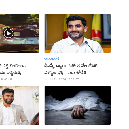
ఆంధ్రప్రదేశ్
 వద్ద కలకలం..
డీఎస్సీ ద్వారా మరో 3 వేల టీచర్‌
్‌ను అడ్డుకున్న
పోస్టుల భర్తీ: నారా లోకేశ్
 10:07 IST
Jul 24, 2026, 10:07 IST