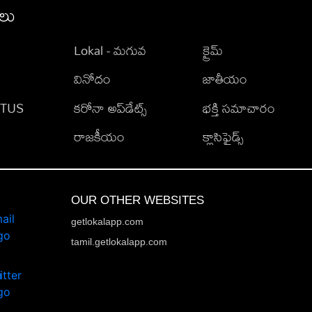
ీలు
Lokal - మగువ
క్రైమ్
వినోదం
జాతీయం
TATUS
కరోనా అప్‌డేట్స్
భక్తి సమాచారం
రాజకీయం
క్లాసిఫైడ్స్
OUR OTHER WEBSITES
getlokalapp.com
tamil.getlokalapp.com