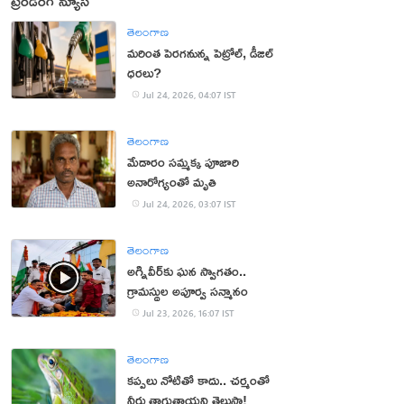
ట్రెండింగ్ న్యూస్
తెలంగాణ
మరింత పెరగనున్న పెట్రోల్, డీజిల్
ధరలు?
Jul 24, 2026, 04:07 IST
తెలంగాణ
మేడారం సమ్మక్క పూజారి
అనారోగ్యంతో మృతి
Jul 24, 2026, 03:07 IST
తెలంగాణ
అగ్నివీర్‌కు ఘన స్వాగతం..
గ్రామస్థుల అపూర్వ సన్మానం
Jul 23, 2026, 16:07 IST
తెలంగాణ
కప్పలు నోటితో కాదు.. చర్మంతో
నీరు తాగుతాయని తెలుసా!