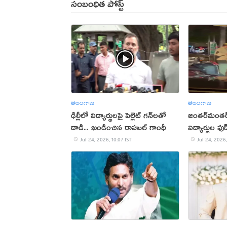
సంబంధిత పోస్ట్
తెలంగాణ
తెలంగాణ
ఢిల్లీలో విద్యార్థులపై పెల్లెట్ గన్‌లతో
జంతర్‌మంతర్
దాడి.. ఖండించిన రాహుల్ గాంధీ
విద్యార్థుల ఫుడ
పోలీసులు!
Jul 24, 2026, 10:07 IST
Jul 24, 2026,