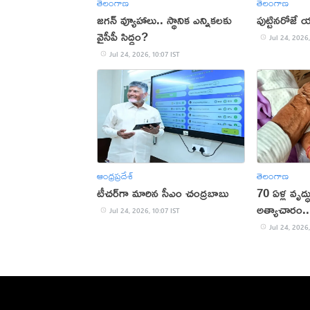
తెలంగాణ
తెలంగాణ
జగన్ వ్యూహాలు.. స్థానిక ఎన్నికలకు
పుట్టినరోజే
వైసీపీ సిద్ధం?
Jul 24, 2026,
Jul 24, 2026, 10:07 IST
ఆంధ్రప్రదేశ్
తెలంగాణ
టీచర్‌గా మారిన సీఎం చంద్రబాబు
70 ఏళ్ల వృద్
అత్యాచారం.. ఇ
Jul 24, 2026, 10:07 IST
Jul 24, 2026,