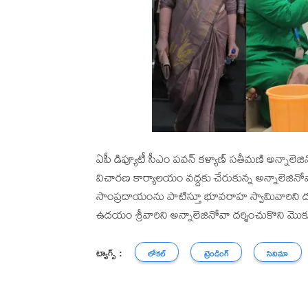
ఏపీ డిప్యూటీ సీఎం పవన్ కళ్యాణ్ సతీమణి అన్నాలెజ
విచారణ కార్యాలయం వద్దకు చేరుకున్న అన్నాలెజినో
సాంప్రదాయంను పాటిస్తూ భూవరాహ స్వామివారిని దర్
ఉదయం శ్రీవారిని అన్నాలెజినోవా దర్శించుకొని మొక్క
ట్యాగ్స్ :
లోకల్
ట్రెండింగ్
సినిమా