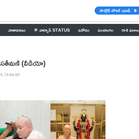
డౌన్లోడ్ లోకల్ యాప్
వాతావరణం
🌟 వాట్సాప్ STATUS
వినోదం
పంచాంగం
రాశి ఫలాల
్ సతీమణి (వీడియో)
5, 15:04 IST