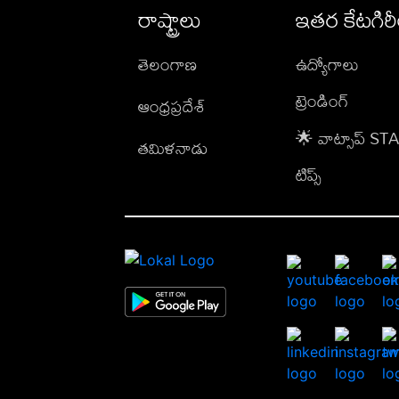
రాష్ట్రాలు
ఇతర కేటగిర
తెలంగాణ
ఉద్యోగాలు
ట్రెండింగ్
ఆంధ్రప్రదేశ్
🌟 వాట్సాప్ S
తమిళనాడు
టిప్స్