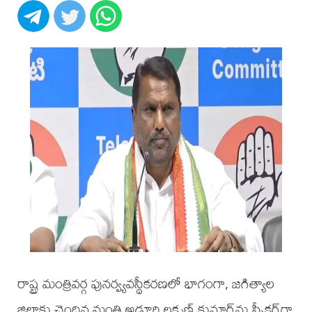
రాష్ట్ర మంత్రివర్గ పునర్వ్యవస్థీకరణలో భాగంగా, జగిత్యాల
జిల్లాకు చెందిన మంత్రి అడ్లూరి లక్ష్మణ్ కుమార్‌ను స్పీకర్‌గా