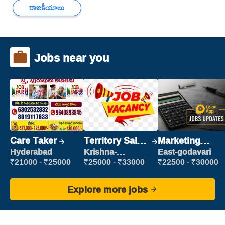
రాజకీయాలు
Jobs near you
Care Taker
Territory Sales
Marketing
Manager
Executive
Hyderabad
Krishna-
East-godavari
vijayawada
₹21000 - ₹25000
₹25000 - ₹33000
₹22500 - ₹30000
Explore more jobs