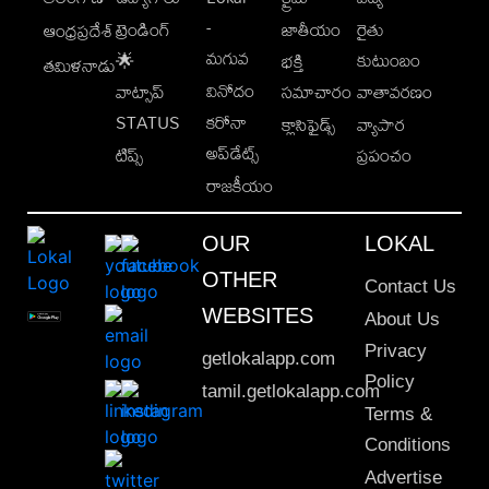
-
ట్రెండింగ్
జాతీయం
రైతు
ఆంధ్రప్రదేశ్
మగువ
కుటుంబం
🌟
భక్తి
తమిళనాడు
వినోదం
వాట్సాప్
సమాచారం
వాతావరణం
STATUS
కరోనా
క్లాసిఫైడ్స్
వ్యాపార
అప్‌డేట్స్
టిప్స్
ప్రపంచం
రాజకీయం
OUR
LOKAL
OTHER
Contact Us
WEBSITES
About Us
Privacy
getlokalapp.com
Policy
tamil.getlokalapp.com
Terms &
Conditions
Advertise