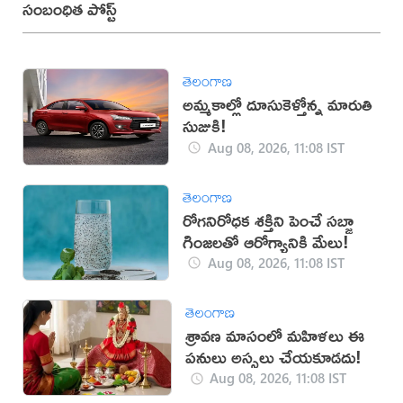
సంబంధిత పోస్ట్
తెలంగాణ
అమ్మకాల్లో దూసుకెళ్తోన్న మారుతి
సుజుకి!
Aug 08, 2026, 11:08 IST
తెలంగాణ
రోగనిరోధక శక్తిని పెంచే సబ్జా
గింజలతో ఆరోగ్యానికి మేలు!
Aug 08, 2026, 11:08 IST
తెలంగాణ
శ్రావణ మాసంలో మహిళలు ఈ
పనులు అస్సలు చేయకూడదు!
Aug 08, 2026, 11:08 IST