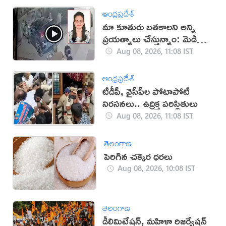
ఆంధ్రప్రదేశ్
మా కూతురు బతకాలని అన్ని
ప్రయత్నాలు చేస్తున్నాం: మెడికో
ప్రియాంక తండ్రి
Aug 08, 2026, 11:08 IST
ఆంధ్రప్రదేశ్
టీడీపీ, వైసీపీల పోటాపోటీ
నిరసనలు.. ఉద్రిక్త పరిస్థితులు
Aug 08, 2026, 11:08 IST
తెలంగాణ
పెరిగిన చక్కెర ధరలు
Aug 08, 2026, 10:08 IST
తెలంగాణ
డీలిమిటేషన్, మహిళా రిజర్వేషన్