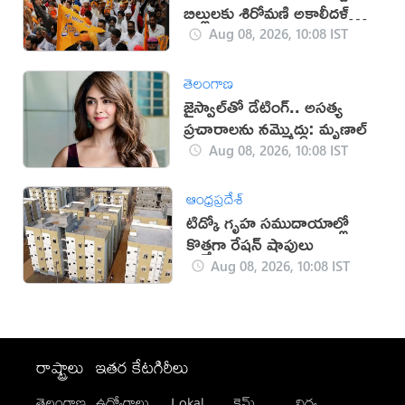
బిల్లులకు శిరోమణి అకాలీదళ్
మద్దతు
Aug 08, 2026, 10:08 IST
తెలంగాణ
జైస్వాల్‌తో డేటింగ్.. అసత్య
ప్రచారాలను నమ్మొద్దు: మృణాల్
Aug 08, 2026, 10:08 IST
ఆంధ్రప్రదేశ్
టిడ్కో గృహ సముదాయాల్లో
కొత్తగా రేషన్ షాపులు
Aug 08, 2026, 10:08 IST
రాష్ట్రాలు
ఇతర కేటగిరీలు
తెలంగాణ
ఉద్యోగాలు
Lokal
క్రైమ్
విద్య