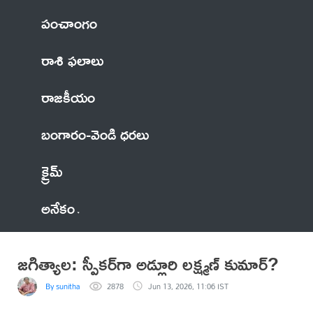
పంచాంగం
రాశి ఫలాలు
రాజకీయం
బంగారం-వెండి ధరలు
క్రైమ్
అనేకం
జగిత్యాల: స్పీకర్‌గా అడ్లూరి లక్ష్మణ్ కుమార్?
By sunitha
2878
Jun 13, 2026, 11:06 IST