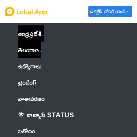
డౌన్లోడ్ లోకల్ యాప్
ఆంధ్రప్రదేశ్
తెలంగాణ
ఉద్యోగాలు
ట్రెండింగ్
వాతావరణం
🌟 వాట్సాప్ STATUS
వినోదం