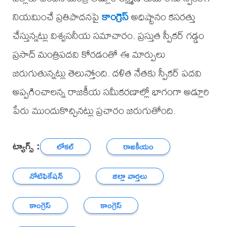
నియమించే ప్రతిపాదనపై
కాంగ్రెస్
అధిష్టానం కసరత్తు
చేస్తున్నట్లు విశ్వసనీయ సమాచారం. ప్రస్తుత స్పీకర్ గడ్డం
ప్రసాద్ మంత్రిపదవి కోరడంతో ఈ మార్పులు
జరుగుతున్నట్లు తెలుస్తోంది. దళిత నేతకు స్పీకర్ పదవి
అప్పగించాలన్న రాజకీయ సమీకరణాల్లో భాగంగా అడ్లూరి
పేరు ముందుకొచ్చినట్లు ప్రచారం జరుగుతోంది.
ట్యాగ్స్ :
లోకల్
రాజకీయం
నోటిఫికేషన్
జిల్లా వార్తలు
కాంగ్రెస్
కాంగ్రెస్