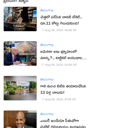
ట్రెండింగ్ న్యూస్
తెలంగాణ
చెత్తలో పడేసిన లాటరీ టికెట్..
రూ.11 కోట్లు గెలుచుకుంది!
Aug 06, 2026, 06:08 IST
తెలంగాణ
అమెరికా అణు వ్యూహంలో
మార్పు?.. టాక్టికల్ ఆయుధాలకు
ప్రాధాన్యం!
Aug 06, 2026, 02:08 IST
తెలంగాణ
గాలి నుంచి నీటిని తయారుచేసిన
13 ఏళ్ల బాలుడు!
Aug 06, 2026, 01:08 IST
తెలంగాణ
ఎయిర్ ఇండియా సీఈవోగా
టెవోల్డే గెబ్రెమరియం నియామకం