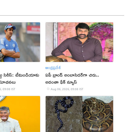
ఆంధ్రప్రదేశ్
్టు సిరీస్: టీమిండియాకు
ఏపీ బ్రాండ్‌ అంబాసిడర్‌గా చిరు..
క సూచనలు
అదంతా ఫేక్‌ న్యూస్‌
, 09:08 IST
Aug 06, 2026, 09:08 IST