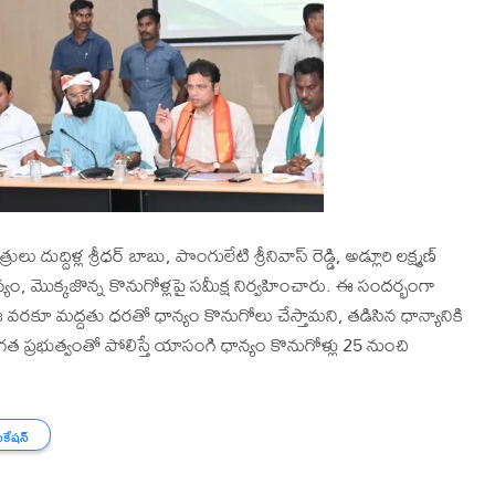
దుద్దిళ్ల శ్రీధర్ బాబు, పొంగులేటి శ్రీనివాస్ రెడ్డి, అడ్లూరి లక్ష్మణ్
న్యం, మొక్కజొన్న కొనుగోళ్లపై సమీక్ష నిర్వహించారు. ఈ సందర్భంగా
ింజ వరకూ మద్దతు ధరతో ధాన్యం కొనుగోలు చేస్తామని, తడిసిన ధాన్యానికి
ు. గత ప్రభుత్వంతో పోలిస్తే యాసంగి ధాన్యం కొనుగోళ్లు 25 నుంచి
ికేషన్