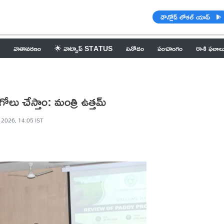
డౌన్లోడ్ లోకల్ యాప్
వాతావరణం
🌟 వాట్సాప్ STATUS
వినోదం
పంచాంగం
రాశి ఫలాల
లు చేస్తాం: మంత్రి ఉత్తమ్
 2026, 14:05 IST