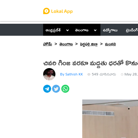
ఆంధ్రప్రదేశ్
తెలంగాణ
ఉద్యోగాలు
ట్రెండింగ్
హోమ్
తెలంగాణ
పెద్దపల్లి జిల్లా
మంథని
చివరి గింజ వరకూ మద్దతు ధరతో కొనుగో
By Sathish KK
549
చూసినవారు
May 28,