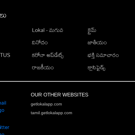
ీలు
Lokal - మగువ
క్రైమ్
వినోదం
జాతీయం
TATUS
కరోనా అప్‌డేట్స్
భక్తి సమాచారం
రాజకీయం
క్లాసిఫైడ్స్
OUR OTHER WEBSITES
getlokalapp.com
tamil.getlokalapp.com