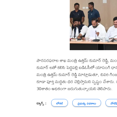
పౌరసరఫరాల శాఖ మంత్రి ఉత్తమ్ కుమార్ రెడ్డి, మంత్రులు 
కుమార్ లతో కలిసి పెద్దపల్లి ఐడిఓసీలో యాసంగి ధా
మంత్రి ఉత్తమ్ కుమార్ రెడ్డి మాట్లాడుతూ, చివరి గ
కూడా పూర్తి మద్దతు ధర చెల్లిస్తామని స్పష్టం చేశార
30శాతం అధికంగా జరుగుతున్నాయని తెలిపారు.
ట్యాగ్స్ :
లోకల్
ప్రభుత్వ పథకాలు
నోటిఫ