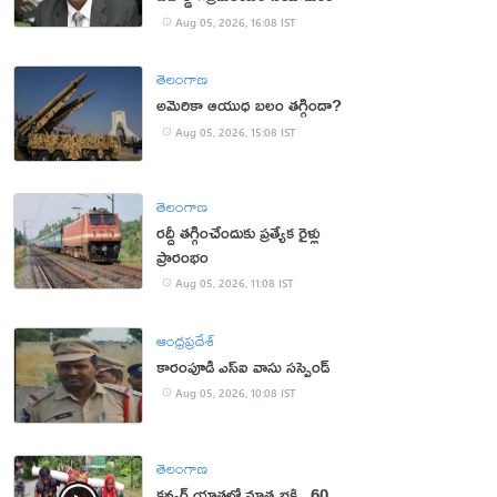
Aug 05, 2026, 16:08 IST
తెలంగాణ
అమెరికా ఆయుధ బలం తగ్గిందా?
Aug 05, 2026, 15:08 IST
తెలంగాణ
రద్దీ తగ్గించేందుకు ప్రత్యేక రైళ్లు
ప్రారంభం
Aug 05, 2026, 11:08 IST
ఆంధ్రప్రదేశ్
కారంపూడి ఎస్ఐ వాసు స‌స్పెండ్‌
Aug 05, 2026, 10:08 IST
తెలంగాణ
కన్వర్ యాత్రలో మాతృభక్తి.. 60