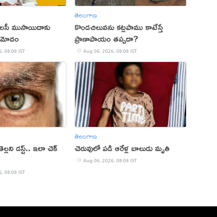
తెలంగాణ
పాలసీ ముసాయిదాకు
కొండచిలువను కట్లపాము కాటేస్తే
 ఆమోదం
ప్రాణాపాయం తప్పదా?
, 08:08 IST
Aug 06, 2026, 08:08 IST
తెలంగాణ
ెల్లని డస్ట్.. ఇలా చెక్
చెరువులో పడి ఆరేళ్ల బాలుడు మృతి
Aug 06, 2026, 08:08 IST
, 08:08 IST