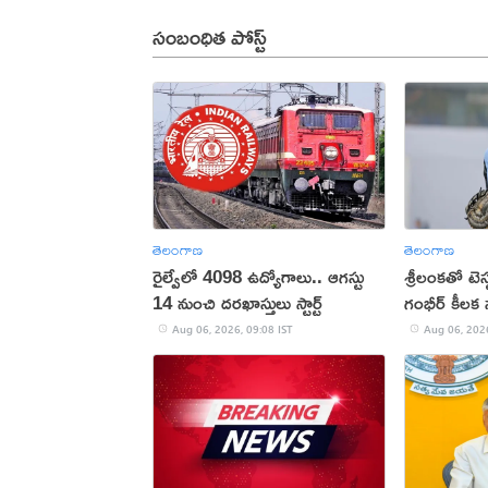
సంబంధిత పోస్ట్
తెలంగాణ
తెలంగాణ
రైల్వేలో 4098 ఉద్యోగాలు.. ఆగస్టు
శ్రీలంకతో టెస
14 నుంచి దరఖాస్తులు స్టార్ట్
గంభీర్ కీల
Aug 06, 2026, 09:08 IST
Aug 06, 2026