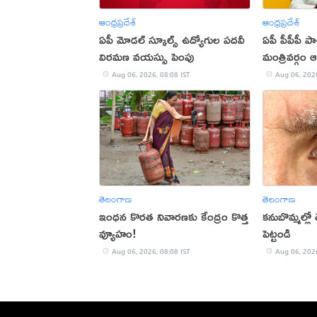
ఆంధ్రప్రదేశ్
ఆంధ్రప్రదేశ్
ఏపీ మోడల్ స్కూల్స్ ఉద్యోగుల పదవీ
ఏపీ పీపీపీ 
విరమణ వయస్సు పెంపు
మంత్రివర్గం
Aug 06, 2026, 08:08 IST
Aug 06, 2026
తెలంగాణ
తెలంగాణ
ఇంధన కొరత నివారణకు కేంద్రం కొత్త
కనుబొమ్మల్లో త
వ్యూహం!
పెట్టండి
Aug 06, 2026, 08:08 IST
Aug 06, 2026