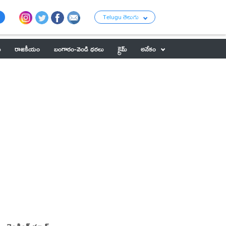
Telugu తెలుగు
ు
రాజకీయం
బంగారం-వెండి ధరలు
క్రైమ్
అనేకం