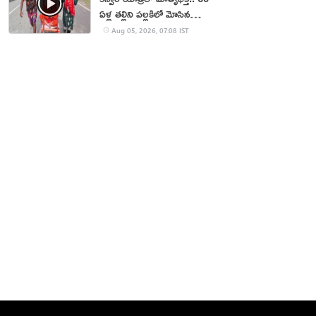
ఏళ్ల తల్లిని పల్లకిలో మోసిన
కొడుకు, కోడలు!
Aug 05, 2026, 07:08 IST