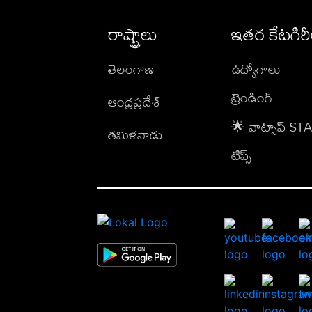
రాష్ట్రాలు
ఇతర కేటగిర
తెలంగాణ
ఉద్యోగాలు
ట్రెండింగ్
ఆంధ్రప్రదేశ్
🌟 వాట్సాప్ S
తమిళనాడు
టిప్స్