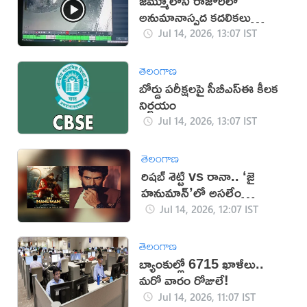
జమ్మూలోని రాజౌరీలో
అనుమానాస్పద కదలికలు
(వీడియో)
Jul 14, 2026, 13:07 IST
తెలంగాణ
బోర్డు పరీక్షలపై సీబీఎస్‌ఈ కీలక
నిర్ణయం
Jul 14, 2026, 13:07 IST
తెలంగాణ
రిషబ్ శెట్టి vs రానా.. ‘జై
హనుమాన్’లో అసలేం
జరుగుతుంది?
Jul 14, 2026, 12:07 IST
తెలంగాణ
బ్యాంకుల్లో 6715 ఖాళీలు..
మ‌రో వారం రోజులే!
Jul 14, 2026, 11:07 IST