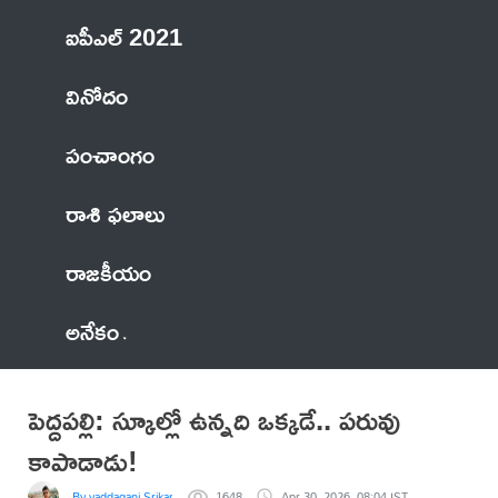
ఐపీఎల్ 2021
వినోదం
పంచాంగం
రాశి ఫలాలు
రాజకీయం
అనేకం
పెద్దపల్లి: స్కూల్లో ఉన్నది ఒక్కడే.. పరువు
కాపాడాడు!
By vaddagani Srikanth
1648
Apr 30, 2026, 08:04 IST