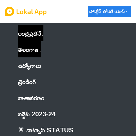
డౌన్లోడ్ లోకల్ యాప్
ఆంధ్రప్రదేశ్
తెలంగాణ
ఉద్యోగాలు
ట్రెండింగ్
వాతావరణం
బడ్జెట్ 2023-24
🌟 వాట్సాప్ STATUS