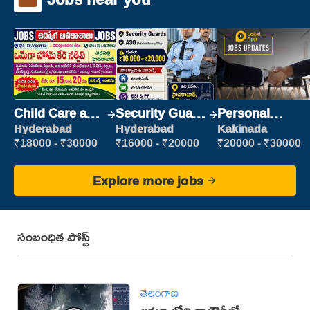
Child Care and
Security Guard
Personal
Patient care
(Security)
Assistant
Hyderabad
Hyderabad
Kakinada
₹18000 - ₹30000
₹16000 - ₹20000
₹20000 - ₹30000
Explore more jobs
సంబంధిత పోస్ట్
తెలంగాణ