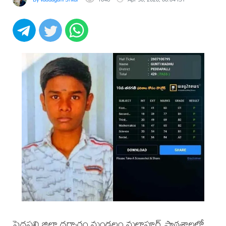
పెద్దపల్లి జిల్లా ధర్మారం మండలం మల్లాపూర్ పాఠశాలలో