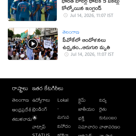
భారత బౌలర్ల ధాటికి 5 వికెట్లు
కోల్పోయిన ఇంగ్లండ్
Jul 14, 2026, 11:07 IST
తెలంగాణ
పీవోకేలో ఆందోళనలు
ఉద్ధృతం..ఆరుగురి మృతి
Jul 14, 2026, 11:07 IST
రాష్ట్రాలు
ఇతర కేటగిరీలు
తెలంగాణ
ఉద్యోగాలు
Lokal
క్రైమ్
విద్య
-
ట్రెండింగ్
జాతీయం
రైతు
ఆంధ్రప్రదేశ్
మగువ
కుటుంబం
🌟
భక్తి
తమిళనాడు
వినోదం
వాట్సాప్
సమాచారం
వాతావరణం
STATUS
కరోనా
క్లాసిఫైడ్స్
వ్యాపార