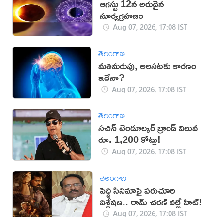
ఆగస్టు 12న అరుదైన
సూర్యగ్రహణం
Aug 07, 2026, 17:08 IST
తెలంగాణ
మతిమరుపు, అలసటకు కారణం
ఇదేనా?
Aug 07, 2026, 17:08 IST
తెలంగాణ
సచిన్ టెండూల్కర్ బ్రాండ్ విలువ
రూ. 1,200 కోట్లు!
Aug 07, 2026, 17:08 IST
తెలంగాణ
పెద్ది సినిమాపై పరుచూరి
విశ్లేషణ.. రామ్ చరణ్ వల్లే హిట్!
Aug 07, 2026, 17:08 IST