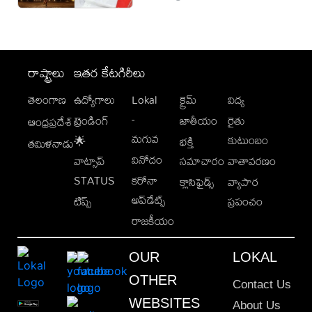
రాష్ట్రాలు
ఇతర కేటగిరీలు
తెలంగాణ
ఉద్యోగాలు
Lokal
క్రైమ్
విద్య
-
ట్రెండింగ్
జాతీయం
రైతు
ఆంధ్రప్రదేశ్
మగువ
కుటుంబం
🌟
భక్తి
తమిళనాడు
వినోదం
వాట్సాప్
సమాచారం
వాతావరణం
STATUS
కరోనా
క్లాసిఫైడ్స్
వ్యాపార
అప్‌డేట్స్
టిప్స్
ప్రపంచం
రాజకీయం
OUR
LOKAL
OTHER
Contact Us
WEBSITES
About Us