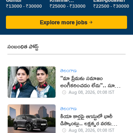
Guntur
Krishna-
East-godavari
vijayawada
₹13000 - ₹30000
₹25000 - ₹33000
₹22500 - ₹30000
Explore more jobs
సంబంధిత పోస్ట్
తెలంగాణ
"మా ప్రేమను సమాజం
అంగీకరించడం లేదు".. సూసైడ్
చేసుకున్న ఇద్దరు యువతులు
Aug 08, 2026, 01:08 IST
తెలంగాణ
కియా కార్లపై ఆగస్టులో భారీ
డిస్కౌంట్లు.. లక్షన్నర వరకు
ఆఫర్లు!
Aug 08, 2026, 01:08 IST