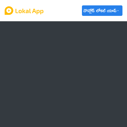
డౌన్లోడ్ లోకల్ యాప్
ఆంధ్రప్రదేశ్
తెలంగాణ
ఉద్యోగాలు
ట్రెండింగ్
వాతావరణం
🌟 వాట్సాప్ STATUS
వినోదం