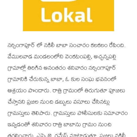
నర్సింగాపూర్ లో నకిలీ బాబా సంచారం కలకలం రేపింది.
వేములవాడ మండలంలోని వెంకటంపల్లి, అచ్చన్నపల్లి
గ్రామాల్లో తిరిగిన అనంతరం శనివారం నర్సింగాపూర్
గ్రామానికి చేరుకున్న బాబా, ఓ కుల సంఘ భవనంలో
ఆశ్రయం పొందారు. రాత్రి గ్రామంలో తిరుగుతూ పూజలు
చేస్తానని ప్రజల నుంచి డబ్బులు వసూలు చేసినట్లు
గ్రామస్తులు తెలిపారు. గ్రామస్తులు పోలీసులకు సమాచారం
ఇవ్వడంతో శనివారం రాత్రి బాబాను గ్రామం నుంచి
తరలించారు. ఎస్సై జె. రమేష్ మాట్లాడుతూ, ప్రజలు నకిలీ