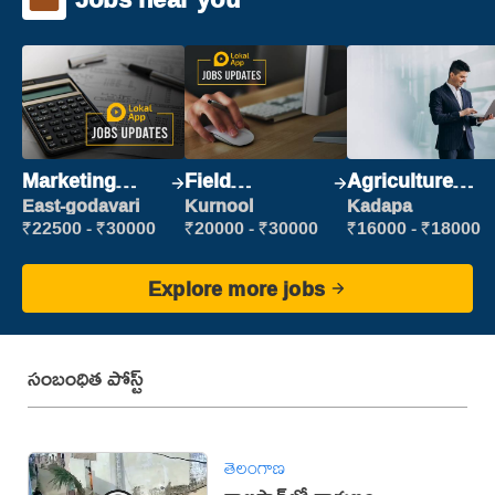
Marketing
Field
Agriculture
Executive
Marketing
Labour
East-godavari
Kurnool
Kadapa
Executive
₹22500 - ₹30000
₹20000 - ₹30000
₹16000 - ₹18000
Explore more jobs
సంబంధిత పోస్ట్
తెలంగాణ