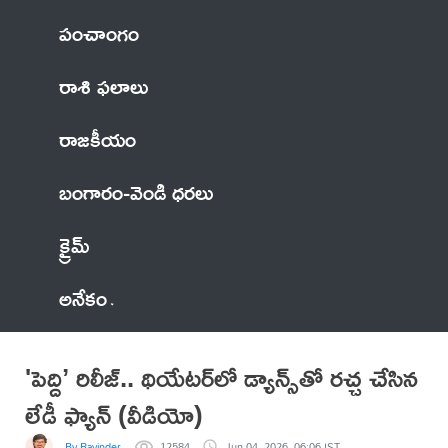
పంచాంగం
రాశి ఫలాలు
రాజకీయం
బంగారం-వెండి ధరలు
క్రైమ్
అనేకం
'పెద్ది’ రిలీజ్.. థియేటర్‌లో డ్యాన్స్‌తో రచ్చ చేసిన
లేడీ ఫ్యాన్ (వీడియో)
By Ravinder
12584
Jun 04, 2026, 06:06 IST