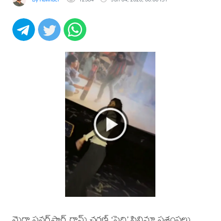
మెగా పవర్‌స్టార్ రామ్ చరణ్ ‘పెద్ది’ సినిమా ప్రశంసలు