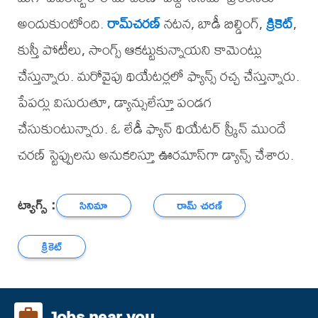
అందుకుంటోంది.
రామ్‌చరణ్
నటన, బాడీ బిల్డింగ్,
క్రికెట్
,
కుస్తీ పోటీలు, సాంగ్స్ ఆకట్టుకున్నాయని కామెంట్లు
చేస్తున్నారు. మరోవైపు థియేటర్లలో ఫ్యాన్స్ రచ్చ చేస్తున్నారు.
పేపర్లు విసురుతూ, డ్యాన్సులేస్తూ పండగ
చేసుకుంటున్నారు. ఓ లేడీ ఫ్యాన్ థియేటర్ స్క్రీన్ ముందే
చరణ్ స్టెప్పులను అనుకరిస్తూ ఊరమాస్‌గా డ్యాన్స్ చేశారు.
ట్యాగ్స్ :
సినిమా
రామ్ చరణ్
క్రికెట్
Jobs near you