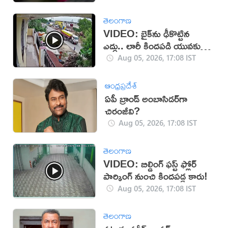
తెలంగాణ
VIDEO: బైక్‌ను ఢీకొట్టిన
ఎద్దు.. లారీ కిందపడి యువకుడు
మృతి!
Aug 05, 2026, 17:08 IST
ఆంధ్రప్రదేశ్
ఏపీ బ్రాండ్ అంబాసిడర్‌గా
చిరంజీవి?
Aug 05, 2026, 17:08 IST
తెలంగాణ
VIDEO: బిల్డింగ్ ఫస్ట్ ఫ్లోర్
పార్కింగ్ నుంచి కిందపడ్డ కారు!
Aug 05, 2026, 17:08 IST
తెలంగాణ