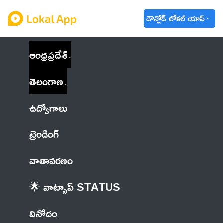
డౌన్లోడ్ లోకల్ యాప్
ఆంధ్రప్రదేశ్
తెలంగాణ
ఉద్యోగాలు
ట్రెండింగ్
వాతావరణం
🌟 వాట్సాప్ STATUS
వినోదం