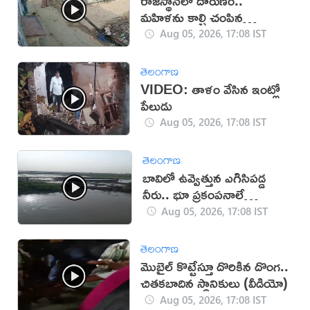
రాజస్థాన్‌లో దారుణం..
మహిళను కాల్చి చంపిన
యువకుడు (వీడియో)
Aug 05, 2026, 17:08 IST
తెలంగాణ
VIDEO: తాళం వేసిన ఇంట్లో
పేలుడు
Aug 05, 2026, 17:08 IST
తెలంగాణ
బావిలో ఉవ్వెత్తున ఎగిసిపడ్డ
నీరు.. భూ ప్రకంపనాలే
కారణమా?
Aug 05, 2026, 17:08 IST
తెలంగాణ
మొబైల్ కొట్టేస్తూ దొరికిన దొంగ..
చితకబాదిన స్థానికులు (వీడియో)
Aug 05, 2026, 17:08 IST