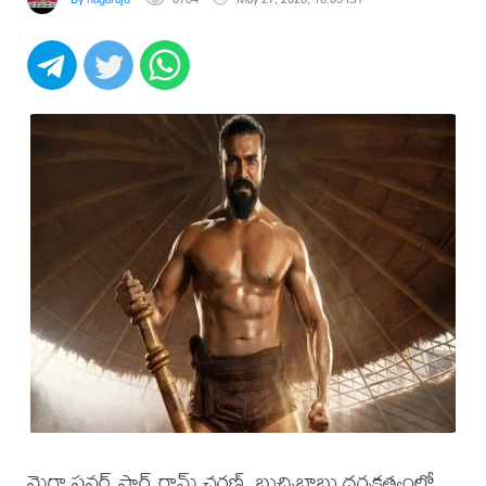
మెగా పవర్ స్టార్ రామ్ చరణ్, బుచ్చిబాబు దర్శకత్వంలో