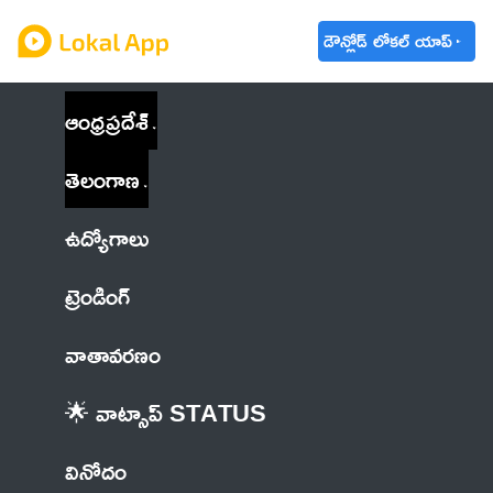
డౌన్లోడ్ లోకల్ యాప్
ఆంధ్రప్రదేశ్
తెలంగాణ
ఉద్యోగాలు
ట్రెండింగ్
వాతావరణం
🌟 వాట్సాప్ STATUS
వినోదం