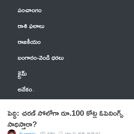
పంచాంగం
రాశి ఫలాలు
రాజకీయం
బంగారం-వెండి ధరలు
క్రైమ్
అనేకం
పెద్ది: చరణ్ సోలోగా రూ.100 కోట్ల ఓపెనింగ్స్
సాధిస్తారా?
By nagaraju
6764
May 27, 2026, 16:05 IST