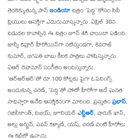
తెరకెక్కుతున్న పాన్
ఇండియా
చిత్రం 'పెద్ది' కోసం సినీ
ప్రియులు ఆసక్తిగా ఎదురుచూస్తున్నారు. ఏప్రిల్ 30న
విడుదల కావాల్సిన ఈ చిత్రం జూన్ 4కి వాయిదా పడింది.
జాన్వీ కపూర్ హీరోయిన్‌గా నటిస్తుండగా, శివరాజ్
కుమార్, జగపతి బాబు కీలక పాత్రలు పోషిస్తున్నారు.
ఏఆర్ రెహమాన్ సంగీతం అందిస్తున్నారు.
'ఆర్ఆర్ఆర్'తో రూ.100 కోట్లకు పైగా ఓపెనింగ్స్
అందుకున్న చరణ్, 'పెద్ది'తో సోలో హీరోగా అదే ఘనత
సాధిస్తారా అనేది ఆసక్తికరంగా మారింది. ప్రస్తుతం
ప్రభాస్
,
రజినీకాంత్, విజయ్, జూనియర్
ఎన్టీఆర్
, షారుక్ ఖాన్,
అల్లు అర్జున్, పవన్ కళ్యాణ్, యష్, చరణ్ వంటి హీరోలు
ఈ క్లబ్‌లో ఉన్నారు.