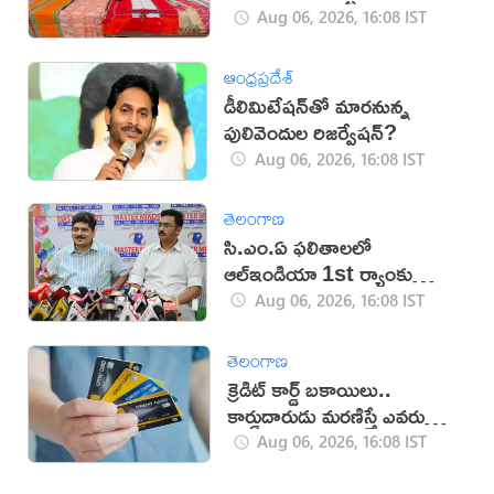
Aug 06, 2026, 16:08 IST
ఆంధ్రప్రదేశ్
డీలిమిటేషన్‌తో మారనున్న
పులివెందుల రిజర్వేషన్?
Aug 06, 2026, 16:08 IST
తెలంగాణ
సి.ఎం.ఏ ఫలితాలలో
ఆల్ఇండియా 1st ర్యాంకు
సాధించిన మాస్టర్‌మైండ్స్
Aug 06, 2026, 16:08 IST
తెలంగాణ
క్రెడిట్ కార్డ్ బకాయిలు..
కార్డుదారుడు మరణిస్తే ఎవరు
చెల్లిస్తారు?
Aug 06, 2026, 16:08 IST