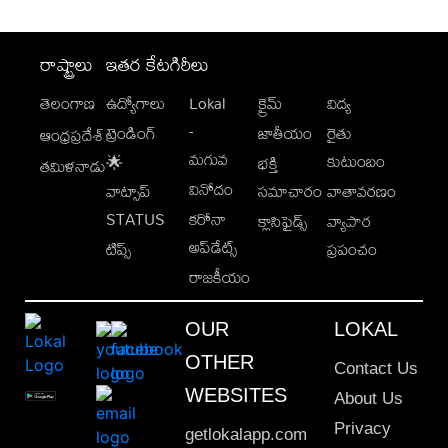
రాష్ట్రాలు
ఇతర కేటగిరీలు
తెలంగాణ
ఉద్యోగాలు
Lokal
క్రైమ్
విద్య
-
ట్రెండింగ్
జాతీయం
రైతు
ఆంధ్రప్రదేశ్
మగువ
కుటుంబం
🌟
భక్తి
తమిళనాడు
వినోదం
వాట్సాప్
సమాచారం
వాతావరణం
STATUS
కరోనా
క్లాసిఫైడ్స్
వ్యాపార
అప్‌డేట్స్
టిప్స్
ప్రపంచం
రాజకీయం
OUR
LOKAL
OTHER
Contact Us
WEBSITES
About Us
Privacy
getlokalapp.com