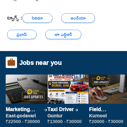
ట్యాగ్స్ :
సినిమా
ఇండియా
ప్రభాస్
జూ ఎన్టీఆర్
Jobs near you
Marketing
Taxi Driver
Field
Executive
Marketing
East-godavari
Guntur
Kurnool
Executive
₹22500 - ₹30000
₹13000 - ₹30000
₹20000 - ₹30000