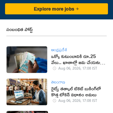
Explore more jobs
సంబంధిత పోస్ట్
ఆంధ్రప్రదేశ్
ఒక్కో కుటుంబానికి రూ.25
వేలు.. ఖాతాల్లో జ‌మ చేయ‌నున్న
ప్ర‌భుత్వం..!
Aug 06, 2026, 17:08 IST
తెలంగాణ
రైల్వే తత్కాల్ టికెట్ బుకింగ్‌లో
కొత్త టోకెన్ విధానం అమలు
Aug 06, 2026, 17:08 IST