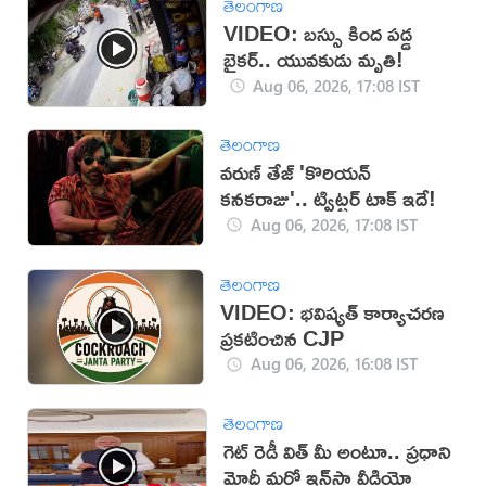
తెలంగాణ
VIDEO: బస్సు కింద పడ్డ
బైకర్.. యువకుడు మృతి!
Aug 06, 2026, 17:08 IST
తెలంగాణ
వరుణ్ తేజ్ 'కొరియన్
కనకరాజు'.. ట్విట్టర్ టాక్ ఇదే!
Aug 06, 2026, 17:08 IST
తెలంగాణ
VIDEO: భవిష్యత్ కార్యాచరణ
ప్రకటించిన CJP
Aug 06, 2026, 16:08 IST
తెలంగాణ
గెట్ రెడీ విత్ మీ అంటూ.. ప్రధాని
మోదీ మరో ఇన్‌స్టా వీడియో