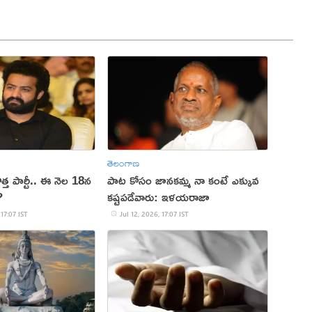
తెలంగాణ
ొత్త పార్టీ.. ఈ నెల 18న
పాట కోసం జానకమ్మ నా కంటే ఎక్కువ
?
కష్టపడేవారు: ఇళయరాజా
 17:07 IST
Jul 12, 2026, 17:07 IST