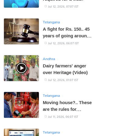
Jul 12, 2026, 07:07 IST
Telangana
A fight for Rs. 150.. 45
years of going around
the courts and
Jul 12, 2026, 06:07 IST
spending Rs. 5-6 lakhs
Andhra
Dairy farmers' anger
over Heritage (Video)
Jul 12, 2026, 01:07 IST
Telangana
Moving house?.. These
are the rules for
transferring LPG
Jul 11, 2026, 06:07 IST
connection!
Telangana