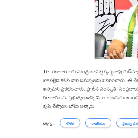
TG: కళాకారులకు మంత్రి జూపల్లి కృష్ణారావు గుడ్‌న
జూపల్లిని కలిసి వారి సమస్యలను వివరించారు. ఈ 
ఇస్తామని ప్రకటించారు. ప్రాచీన సంస్కృతి, సంప్ర
కళాకారులను ప్రభుత్వం అన్ని విధాలా ఆదుకుంటుంద
కృషి చేస్తానని హామీ ఇచ్చారు.
ట్యాగ్స్ :
లోకల్
రాజకీయం
ప్రభుత్వ ప