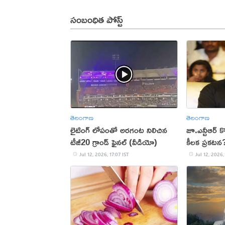
సంబంధిత పోస్ట్
తెలంగాణ
తెలంగాణ
లైటింగ్ లోపంతో అరగంట నిలిచిన
జూ.ఎన్టీఆర్ క
టీజీ20 గ్రాండ్ ఫైనల్ (వీడియో)
కీలక ప్రకటన
Jul 12, 2026, 17:07 IST
Jul 12, 2026,