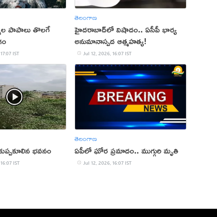
తెలంగాణ
న్మల పాపాలు తొలగే
హైదరాబాద్‌లో విషాదం.. ఏసీపీ భార్య
గం
అనుమానాస్పద ఆత్మహత్య!
 17:07 IST
Jul 12, 2026, 16:07 IST
తెలంగాణ
ో కుప్పకూలిన భవనం
ఏపీలో ఘోర ప్రమాదం.. ముగ్గురి మృతి
 16:07 IST
Jul 12, 2026, 16:07 IST