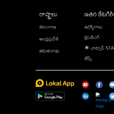
రాష్ట్రాలు
ఇతర కేటగిర
తెలంగాణ
ఉద్యోగాలు
ట్రెండింగ్
ఆంధ్రప్రదేశ్
🌟 వాట్సాప్ S
తమిళనాడు
టిప్స్