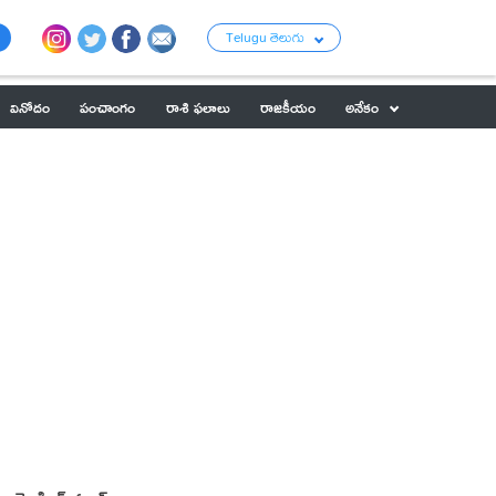
Telugu తెలుగు
వినోదం
పంచాంగం
రాశి ఫలాలు
రాజకీయం
అనేకం