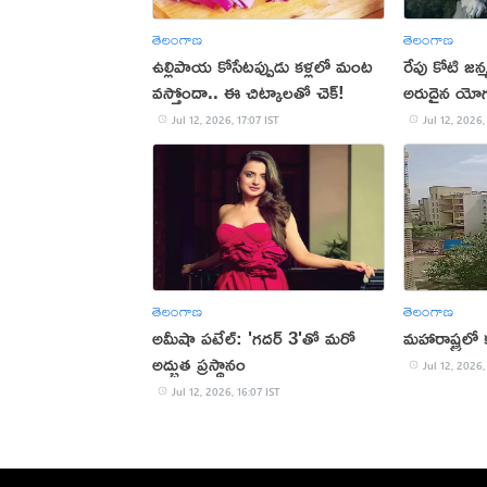
తెలంగాణ
తెలంగాణ
ఉల్లిపాయ కోసేటప్పుడు కళ్లలో మంట
రేపు కోటి జ
వస్తోందా.. ఈ చిట్కాలతో చెక్!
అరుదైన యో
Jul 12, 2026, 17:07 IST
Jul 12, 2026,
తెలంగాణ
తెలంగాణ
అమీషా పటేల్: 'గదర్ 3'తో మరో
మహారాష్ట్రల
అద్భుత ప్రస్థానం
Jul 12, 2026,
Jul 12, 2026, 16:07 IST