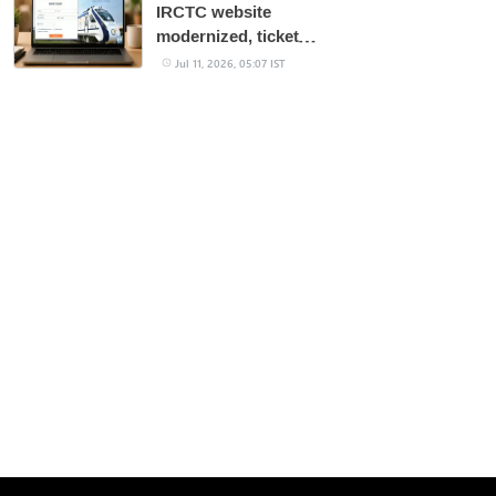
IRCTC website
modernized, ticket
booking made easier
Jul 11, 2026, 05:07 IST