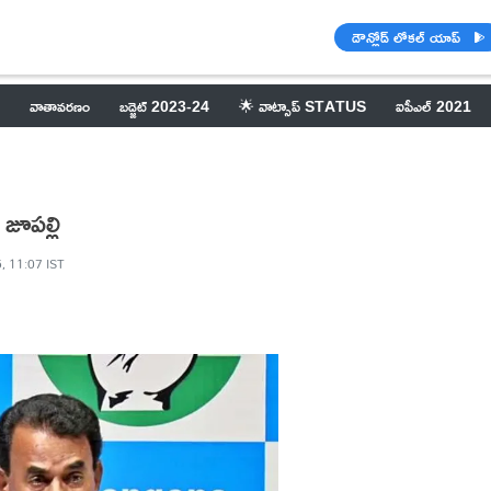
డౌన్లోడ్ లోకల్ యాప్
వాతావరణం
బడ్జెట్ 2023-24
🌟 వాట్సాప్ STATUS
ఐపీఎల్ 2021
జూపల్లి
, 11:07 IST