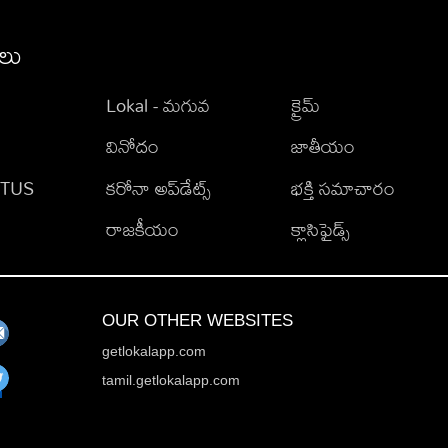
ీలు
Lokal - మగువ
క్రైమ్
వినోదం
జాతీయం
TATUS
కరోనా అప్‌డేట్స్
భక్తి సమాచారం
రాజకీయం
క్లాసిఫైడ్స్
OUR OTHER WEBSITES
getlokalapp.com
tamil.getlokalapp.com