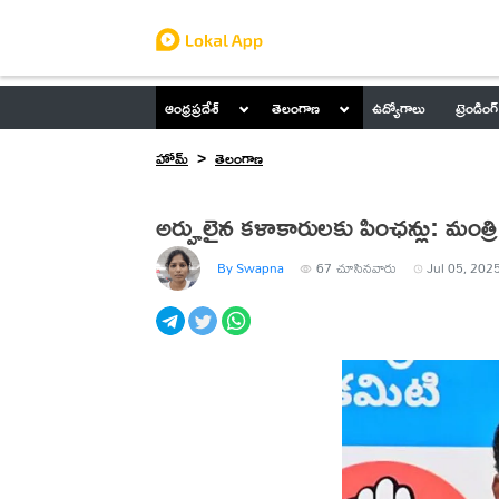
ఆంధ్రప్రదేశ్
తెలంగాణ
ఉద్యోగాలు
ట్రెండింగ్
హోమ్
తెలంగాణ
అర్హులైన క‌ళాకారుల‌కు పింఛన్లు: మంత్రి 
By Swapna
67
చూసినవారు
Jul 05, 2025