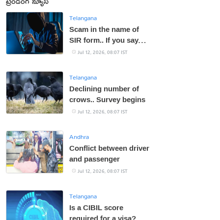
ట్రెండింగ్ న్యూస్
Telangana
Scam in the name of
SIR form.. If you say
OTP, your bank
Jul 12, 2026, 08:07 IST
account will be empty!
Telangana
Declining number of
crows.. Survey begins
Jul 12, 2026, 08:07 IST
Andhra
Conflict between driver
and passenger
Jul 12, 2026, 08:07 IST
Telangana
Is a CIBIL score
required for a visa?