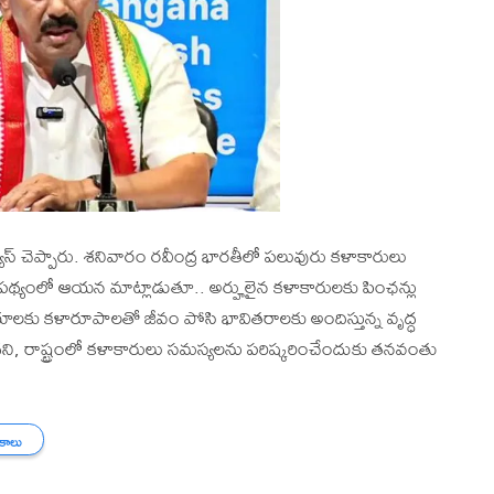
్యూస్ చెప్పారు. శనివారం రవీంద్ర భారతీలో పలువురు కళాకారులు
నేపథ్యంలో ఆయన మాట్లాడుతూ.. అర్హులైన కళాకారులకు పింఛన్లు
దాయాలకు కళారూపాలతో జీవం పోసి భావితరాలకు అందిస్తున్న వృద్ధ
ని, రాష్ట్రంలో కళాకారులు సమస్యలను పరిష్కరించేందుకు తనవంతు
థకాలు