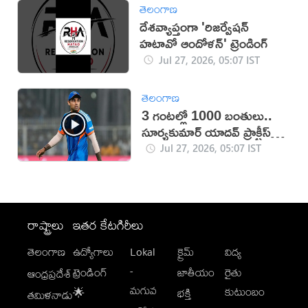
తెలంగాణ
దేశవ్యాప్తంగా 'రిజర్వేషన్
హటావో ఆందోళన్' ట్రెండింగ్
Jul 27, 2026, 05:07 IST
తెలంగాణ
3 గంటల్లో 1000 బంతులు..
సూర్యకుమార్ యాదవ్ ప్రాక్టీస్
వీడియో వైరల్
Jul 27, 2026, 05:07 IST
రాష్ట్రాలు
ఇతర కేటగిరీలు
తెలంగాణ
ఉద్యోగాలు
Lokal
క్రైమ్
విద్య
-
ట్రెండింగ్
జాతీయం
రైతు
ఆంధ్రప్రదేశ్
మగువ
కుటుంబం
🌟
భక్తి
తమిళనాడు