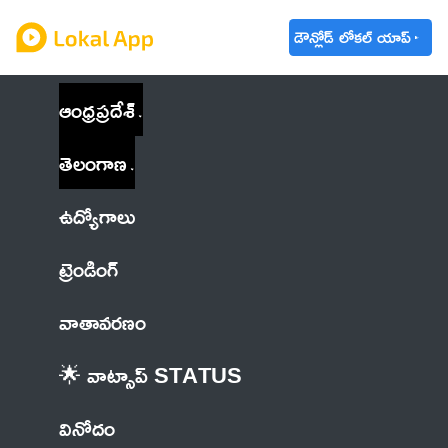
డౌన్లోడ్ లోకల్ యాప్
ఆంధ్రప్రదేశ్
తెలంగాణ
ఉద్యోగాలు
ట్రెండింగ్
వాతావరణం
🌟 వాట్సాప్ STATUS
వినోదం