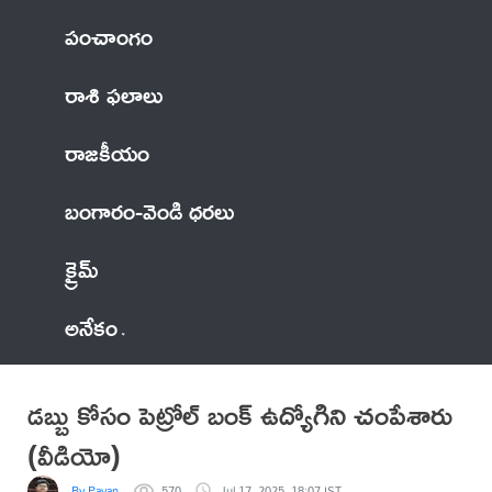
పంచాంగం
రాశి ఫలాలు
రాజకీయం
బంగారం-వెండి ధరలు
క్రైమ్
అనేకం
డబ్బు కోసం పెట్రోల్ బంక్ ఉద్యోగిని చంపేశారు
(వీడియో)
By Pavan
570
Jul 17, 2025, 18:07 IST