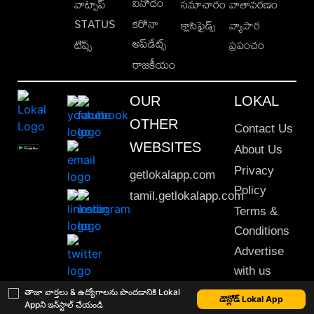
వినోదం
వాట్సాప్
సమాచారం
వాతావరణం
STATUS
కరోనా
క్లాసిఫైడ్స్
వ్యాపార
అప్‌డేట్స్
టిప్స్
ప్రపంచం
రాజకీయం
OUR
LOKAL
OTHER
Contact Us
WEBSITES
About Us
Privacy
getlokalapp.com
Policy
tamil.getlokalapp.com
Terms &
Conditions
Advertise
with us
Sitemap
తాజా వార్తలు & ఉద్యోగాలను పొందడానికి Lokal
డౌన్లోడ్ Lokal App
Appని ఇన్‌స్టాల్ చేయండి
This material may not be published, transmitted, rewritten or redistributed. © 2020 Lokal App. All rights reserved.