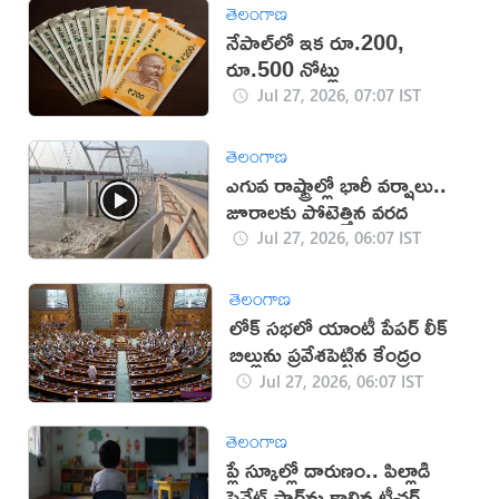
తెలంగాణ
నేపాల్‌లో ఇక రూ.200,
రూ.500 నోట్లు
Jul 27, 2026, 07:07 IST
తెలంగాణ
ఎగువ రాష్ట్రాల్లో భారీ వర్షాలు..
జూరాలకు పోటెత్తిన వరద
Jul 27, 2026, 06:07 IST
తెలంగాణ
లోక్ సభలో యాంటీ పేపర్ లీక్
బిల్లును ప్రవేశపెట్టిన కేంద్రం
Jul 27, 2026, 06:07 IST
తెలంగాణ
ప్లే స్కూల్లో దారుణం.. పిల్లాడి
ప్రైవేట్ పార్ట్‌ను కాల్చిన టీచర్