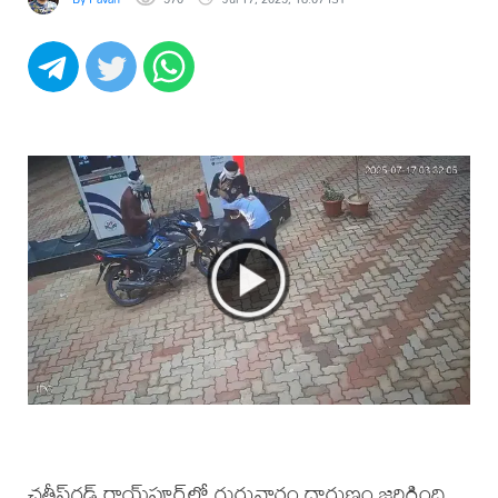
ఛత్తీస్‌గఢ్‌ రాయ్‌పూర్‌లో గురువారం దారుణం జరిగింది.