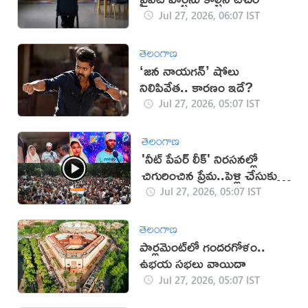
Jul 27, 2026, 06:07 IST
తెలంగాణ
‘జన నాయగన్‌’ షోలు
నిలిపివేత.. కారణం ఇదే?
Jul 27, 2026, 05:07 IST
తెలంగాణ
'నీట్ పేపర్ లీక్' నిరసనల్లో
చిగురించిన ప్రేమ..పెళ్లి చేసుకున్న
జంట!
Jul 27, 2026, 05:07 IST
తెలంగాణ
పార్లమెంట్‌లో గందరగోళం..
ఉభయ సభలు వాయిదా
Jul 27, 2026, 05:07 IST