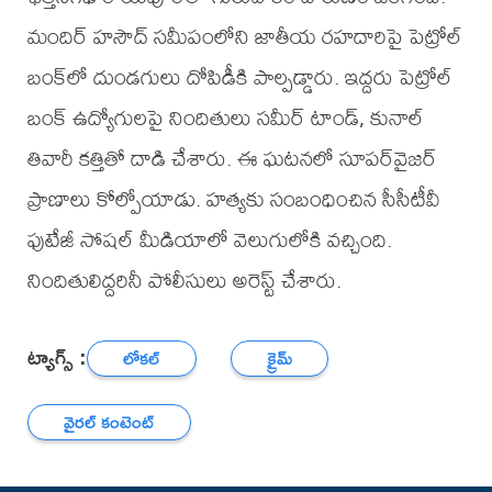
మందిర్ హసౌద్ సమీపంలోని జాతీయ రహదారిపై పెట్రోల్
బంక్‌లో దుండగులు దోపిడీకి పాల్పడ్డారు. ఇద్దరు పెట్రోల్
బంక్ ఉద్యోగులపై నిందితులు సమీర్ టాండ్, కునాల్
తివారీ కత్తితో దాడి చేశారు. ఈ ఘటనలో సూపర్‌వైజర్‌
ప్రాణాలు కోల్పోయాడు. హత్యకు సంబంధించిన సీసీటీవీ
ఫుటేజీ సోషల్ మీడియాలో వెలుగులోకి వచ్చింది.
నిందితులిద్దరినీ పోలీసులు అరెస్ట్ చేశారు.
ట్యాగ్స్ :
లోకల్
క్రైమ్
వైరల్ కంటెంట్