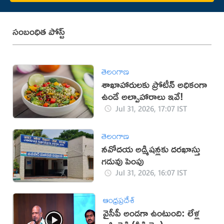
సంబంధిత పోస్ట్
తెలంగాణ
శాఖాహారులకు ప్రోటీన్ అధికంగా
ఉండే అల్పాహారాలు ఇవే!
Jul 31, 2026, 17:07 IST
తెలంగాణ
నవోదయ అడ్మిషన్లకు దరఖాస్తు
గడువు పెంపు
Jul 31, 2026, 16:07 IST
ఆంధ్రప్రదేశ్
వైసీపీ అండగా ఉంటుంది: లేళ్ల