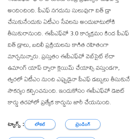
అందించింది. పీఎఫ్ నగదును సులువుగా విత్ డ్రా
చేసుకునేందుకు ఏటీఎం సేవలను అందుబాటులోకి
తీసుకురానుంది. ఈపీఎఫ్‌వో 3.0 కార్యక్రమం కింద పీఎఫ్
విత్ డ్రాలు, బదిలీ ప్రక్రియలను కాగిత రహితంగా
మార్చనున్నారు. ప్రస్తుతం ఈపీఎఫ్‌వో వెబ్‌సైట్ లేదా
ఉమాంగ్ యాప్ ద్వారా క్లెయిమ్ చేయాల్సి వస్తుండగా,
త్వరలో ఏటీఎం నుంచి ఎప్పుడైనా పీఎఫ్ డబ్బులు తీసుకునే
సౌకర్యం కల్పించనుంది. ఇందుకోసం ఈపీఎఫ్‌వో డెబిట్
కార్డు తరహాలో ప్రత్యేక కార్డును జారీ చేయనుంది.
ట్యాగ్స్ :
లోకల్
ట్రెండింగ్