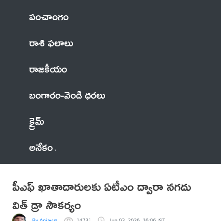
పంచాంగం
రాశి ఫలాలు
రాజకీయం
బంగారం-వెండి ధరలు
క్రైమ్
అనేకం
పీఎఫ్ ఖాతాదారులకు ఏటీఎం ద్వారా నగదు
విత్ డ్రా సౌకర్యం
By Anjayya
14731
Jun 03, 2026, 16:06 IST