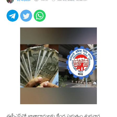
ఈపీఎఫ్‌వో ఖాతాదారులకు కేంద్ర ప్రభుత్వం శుభవార్త