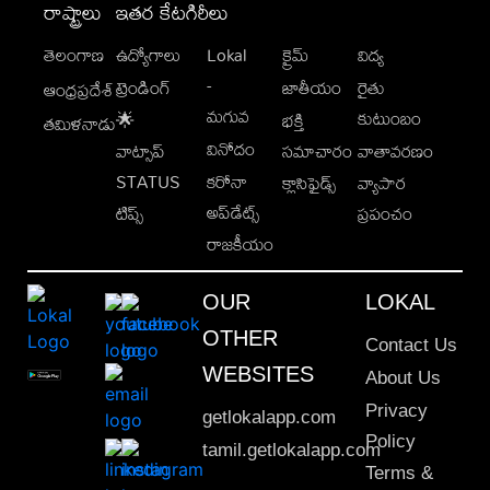
రాష్ట్రాలు
ఇతర కేటగిరీలు
తెలంగాణ
ఉద్యోగాలు
Lokal
క్రైమ్
విద్య
-
ట్రెండింగ్
జాతీయం
రైతు
ఆంధ్రప్రదేశ్
మగువ
కుటుంబం
🌟
భక్తి
తమిళనాడు
వినోదం
వాట్సాప్
సమాచారం
వాతావరణం
STATUS
కరోనా
క్లాసిఫైడ్స్
వ్యాపార
అప్‌డేట్స్
టిప్స్
ప్రపంచం
రాజకీయం
OUR
LOKAL
OTHER
Contact Us
WEBSITES
About Us
Privacy
getlokalapp.com
Policy
tamil.getlokalapp.com
Terms &