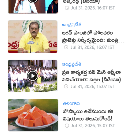
అప్పిరెడ్డి (వీడియో)
Jul 31, 2026, 16:07 IST
ఆంధ్రప్రదేశ్
జగన్‌ పాలనలో పోలవరం
ప్రాజెక్టు నిర్వీర్యమైంది: మంత్రి
నిమ్మల
Jul 31, 2026, 16:07 IST
ఆంధ్రప్రదేశ్
ప్రతి కార్యకర్త వన్ మెన్ ఆర్మీలా
పనిచేయాలి: సజ్జల (వీడియో)
Jul 31, 2026, 15:07 IST
తెలంగాణ
బొప్పాయి తినేముందు ఈ
విషయాలు తెలుసుకోండి!
Jul 31, 2026, 15:07 IST