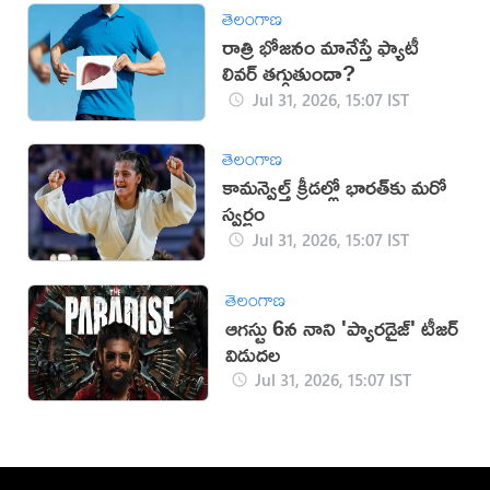
తెలంగాణ
రాత్రి భోజనం మానేస్తే ఫ్యాటీ
లివర్ తగ్గుతుందా?
Jul 31, 2026, 15:07 IST
తెలంగాణ
కామన్వెల్త్ క్రీడల్లో భారత్‌కు మరో
స్వర్ణం
Jul 31, 2026, 15:07 IST
తెలంగాణ
ఆగస్టు 6న నాని 'ప్యారడైజ్' టీజర్
విడుదల
Jul 31, 2026, 15:07 IST