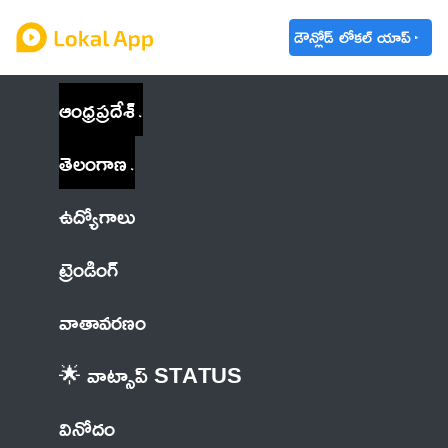
డౌన్లోడ్ లోకల్ యాప్
ఆంధ్రప్రదేశ్
తెలంగాణ
ఉద్యోగాలు
ట్రెండింగ్
వాతావరణం
🌟 వాట్సాప్ STATUS
వినోదం