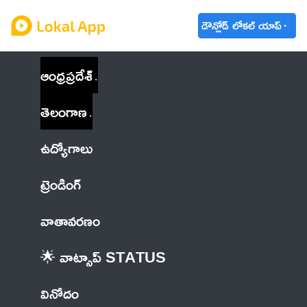
డౌన్లోడ్ లోకల్ యాప్
ఆంధ్రప్రదేశ్
తెలంగాణ
ఉద్యోగాలు
ట్రెండింగ్
వాతావరణం
🌟 వాట్సాప్ STATUS
వినోదం