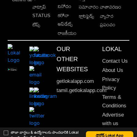
వినోదం
వాట్సాప్
సమాచారం
వాతావరణం
STATUS
కరోనా
క్లాసిఫైడ్స్
వ్యాపార
అప్‌డేట్స్
టిప్స్
ప్రపంచం
రాజకీయం
OUR
LOKAL
OTHER
Contact Us
WEBSITES
About Us
Privacy
getlokalapp.com
Policy
tamil.getlokalapp.com
Terms &
Conditions
Advertise
with us
Sitemap
తాజా వార్తలు & ఉద్యోగాలను పొందడానికి Lokal
డౌన్లోడ్ Lokal App