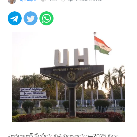
హైదరాబాద్ కేంద్రీయ విశ్వవిద్యాలయం–2025 విద్యా