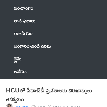
పంచాంగం
రాశి ఫలాలు
రాజకీయం
బంగారం-వెండి ధరలు
క్రైమ్
అనేకం
HCUలో పీహెచ్‌డీ ప్రవేశాలకు దరఖాస్తులు
ఆహ్వానం
By Swapna
12090
Apr 12, 2025, 16:04 IST