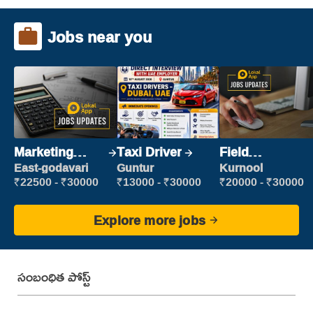
Jobs near you
Marketing
Taxi Driver
Field
Executive
Marketing
East-godavari
Guntur
Kurnool
Executive
₹22500 - ₹30000
₹13000 - ₹30000
₹20000 - ₹30000
Explore more jobs
సంబంధిత పోస్ట్