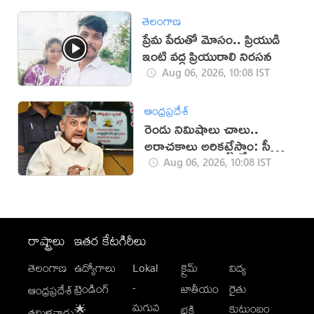
తెలంగాణ
ప్రేమ పేరుతో మోసం.. ప్రియుడి
ఇంటి వద్ద ప్రియురాలి నిరసన
Aug 06, 2026, 10:08 IST
ఆంధ్రప్రదేశ్
రెండు నిమిషాలు చాలు..
అరాచకాలు అరికట్టేస్తాం: సీఎం
చంద్రబాబు
Aug 06, 2026, 10:08 IST
రాష్ట్రాలు
ఇతర కేటగిరీలు
తెలంగాణ
ఉద్యోగాలు
Lokal
క్రైమ్
విద్య
-
ట్రెండింగ్
జాతీయం
రైతు
ఆంధ్రప్రదేశ్
మగువ
కుటుంబం
🌟
భక్తి
తమిళనాడు