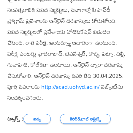
సంవత్సరానికి వివిధ సబ్జెక్టులు, విభాగాల్లో పీహెచ్‌డీ
ప్రోగ్రామ్ ప్రవేశాలకు ఆన్‌లైన్ దరఖాస్తులు కోరుతోంది.
వివిధ సబ్జెక్టులలో ప్రవేశాలకు నోటిఫికేషన్ విడుదల
చేసింది. రాత పరీక్ష, ఇంటర్వ్యూ ఆధారంగా ఉంటుంది.
పరీక్ష సెంటర్లు హైదరాబాద్, భవనేశ్వర్, కొచ్చి, పట్నా, దిల్లీ,
గువాహటి, కోల్‌కతా ఉంటాయి. ఆన్‌లైన్ ద్వారా దరఖాస్తు
చేసుకోవాలి. ఆన్‌లైన్ దరఖాస్తు చివరి తేది 30.04.2025.
పూర్తి వివరాలకు
http://acad.uohyd.ac.in/
వెబ్‌సైట్‌ను
సందర్శించగలరు.
ట్యాగ్స్ :
విద్య
కెరీర్‌&జాబ్ అప్డేట్స్