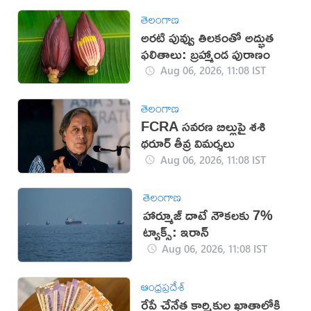
తెలంగాణ
అరటి పువ్వు తిలకంతో అద్భుత
ఫలితాలు: బ్రహ్మాండ పురాణం
Aug 06, 2026, 11:08 IST
తెలంగాణ
FCRA సవరణ బిల్లుపై శశి
థరూర్ తీవ్ర విమర్శలు
Aug 06, 2026, 11:08 IST
తెలంగాణ
హార్మూజ్ దాటే నౌకలకు 7%
ట్యాక్స్: ఇరాన్
Aug 06, 2026, 11:08 IST
ఆంధ్రప్రదేశ్
రేపే చేనేత కార్మికుల ఖాతాల్లోకి