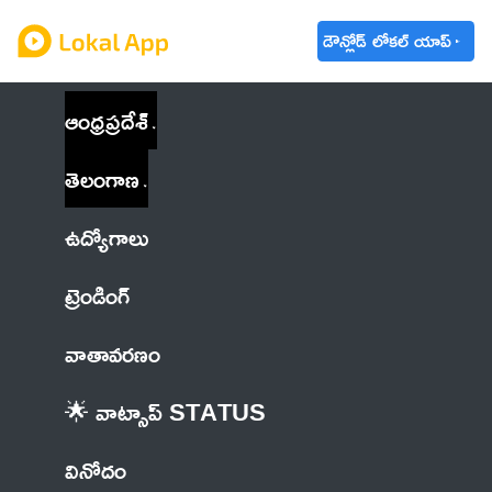
డౌన్లోడ్ లోకల్ యాప్
ఆంధ్రప్రదేశ్
తెలంగాణ
ఉద్యోగాలు
ట్రెండింగ్
వాతావరణం
🌟 వాట్సాప్ STATUS
వినోదం