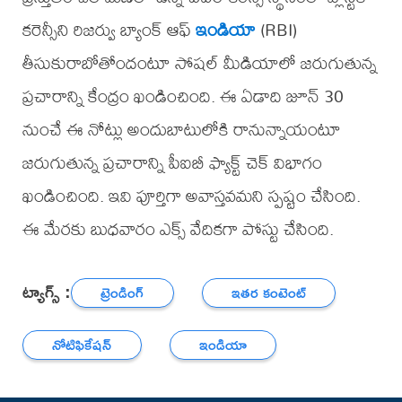
కరెన్సీని రిజర్వు బ్యాంక్ ఆఫ్
ఇండియా
(RBI)
తీసుకురాబోతోందంటూ సోషల్ మీడియాలో జరుగుతున్న
ప్రచారాన్ని కేంద్రం ఖండించింది. ఈ ఏడాది జూన్ 30
నుంచే ఈ నోట్లు అందుబాటులోకి రానున్నాయంటూ
జరుగుతున్న ప్రచారాన్ని పీఐబీ ఫ్యాక్ట్ చెక్ విభాగం
ఖండించింది. ఇవి పూర్తిగా అవాస్తవమని స్పష్టం చేసింది.
ఈ మేరకు బుధవారం ఎక్స్ వేదికగా పోస్టు చేసింది.
ట్యాగ్స్ :
ట్రెండింగ్
ఇతర కంటెంట్
నోటిఫికేషన్
ఇండియా