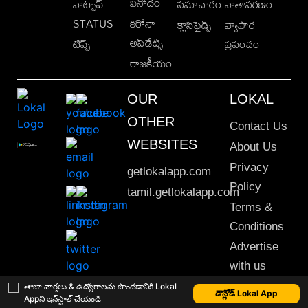
వినోదం
వాట్సాప్
సమాచారం
వాతావరణం
STATUS
కరోనా
క్లాసిఫైడ్స్
వ్యాపార
అప్‌డేట్స్
టిప్స్
ప్రపంచం
రాజకీయం
OUR
LOKAL
OTHER
Contact Us
WEBSITES
About Us
Privacy
getlokalapp.com
Policy
tamil.getlokalapp.com
Terms &
Conditions
Advertise
with us
Sitemap
తాజా వార్తలు & ఉద్యోగాలను పొందడానికి Lokal
డౌన్లోడ్ Lokal App
Appని ఇన్‌స్టాల్ చేయండి
This material may not be published, transmitted, rewritten or redistributed. © 2020 Lokal App. All rights reserved.