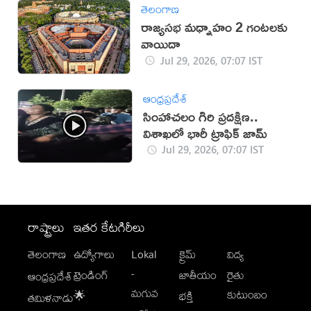
తెలంగాణ
రాజ్యసభ మధ్నాహం 2 గంటలకు
వాయిదా
Jul 29, 2026, 07:07 IST
ఆంధ్రప్రదేశ్
సింహాచలం గిరి ప్రదక్షిణ..
విశాఖ‌లో భారీ ట్రాఫిక్ జామ్
Jul 29, 2026, 07:07 IST
రాష్ట్రాలు
ఇతర కేటగిరీలు
తెలంగాణ
ఉద్యోగాలు
Lokal
క్రైమ్
విద్య
-
ట్రెండింగ్
జాతీయం
రైతు
ఆంధ్రప్రదేశ్
మగువ
కుటుంబం
🌟
భక్తి
తమిళనాడు