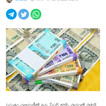
ప్రస్తుతం చలామణీలో ఉన్న పేపర్ కరెన్సీ స్థానంలో ప్లాస్టిక్