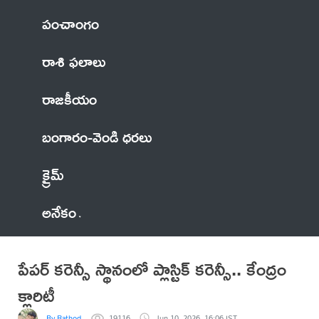
పంచాంగం
రాశి ఫలాలు
రాజకీయం
బంగారం-వెండి ధరలు
క్రైమ్
అనేకం
పేపర్ కరెన్సీ స్థానంలో ప్లాస్టిక్ కరెన్సీ.. కేంద్రం
క్లారిటీ
By Rathod
19116
Jun 10, 2026, 16:06 IST