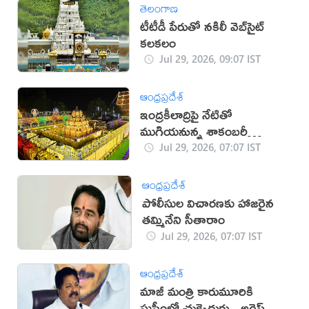
తెలంగాణ
టీటీడీ పేరుతో నకిలీ వెబ్‌సైట్
కలకలం
Jul 29, 2026, 09:07 IST
ఆంధ్రప్రదేశ్
ఇంద్రకీలాద్రిపై నేటితో
ముగియనున్న శాకంబరీ
ఉత్సవాలు
Jul 29, 2026, 07:07 IST
ఆంధ్రప్రదేశ్
పోలీసుల విచారణకు హాజరైన
తమ్మినేని సీతారాం
Jul 29, 2026, 07:07 IST
ఆంధ్రప్రదేశ్
మాజీ మంత్రి కారుమూరికి
సుప్రీంలో చుక్కెదురు.. అరెస్ట్