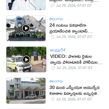
తప్పదా?
Jul 29, 2026, 07:07 IST
తెలంగాణ
24 గంటలు ఏకధాటిగా
ప్రయాణించిన క్వాంటాస్‌
విమానం
Jul 29, 2026, 07:07 IST
ఆంధ్రప్రదేశ్
VIDEO: పొగాకు రైతుల
న్యాయ పోరాటానికి పోలీసుల
ఆంక్షలు
Jul 29, 2026, 07:07 IST
తెలంగాణ
30 మంది ఎస్వీయూ ఆయుర్వేద
కళాశాల విద్యార్థులకు అస్వస్థత
Jul 29, 2026, 07:07 IST