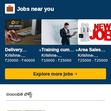
Jobs near you
Delivery
Training cum
Area Sales
Executive
Placement
Manager (Field
Krishna-
Krishna-
Krishna-
vijayawada
vijayawada
vijayawada
Sales)
₹20000 - ₹40000
₹10000 - ₹25000
₹25000 - ₹25000
Explore more jobs
సంబంధిత పోస్ట్