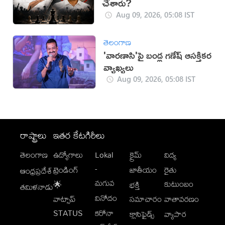
చేశారు?
Aug 09, 2026, 05:08 IST
తెలంగాణ
'వారణాసి'పై బండ్ల గణేష్ ఆసక్తికర
వ్యాఖ్యలు
Aug 09, 2026, 05:08 IST
రాష్ట్రాలు
ఇతర కేటగిరీలు
తెలంగాణ
ఉద్యోగాలు
Lokal
క్రైమ్
విద్య
-
ట్రెండింగ్
జాతీయం
రైతు
ఆంధ్రప్రదేశ్
మగువ
కుటుంబం
🌟
భక్తి
తమిళనాడు
వినోదం
వాట్సాప్
సమాచారం
వాతావరణం
STATUS
కరోనా
క్లాసిఫైడ్స్
వ్యాపార