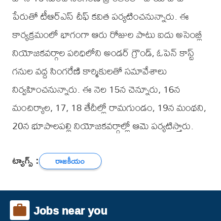
పేరుతో టీఆర్ఎస్ చీఫ్ కవిత పర్యటించనున్నారు. ఈ
కార్యక్రమంలో భాగంగా ఆరు రోజుల పాటు ఐదు అసెంబ్లీ
నియోజకవర్గాల పరిధిలోని అండర్​ గ్రౌండ్, ఓపెన్​ కాస్ట్​
గనుల వద్ద సింగరేణి కార్మికులతో సమావేశాలు
నిర్వహించనున్నారు. ఈ నెల 15న చెన్నూరు, 16న
మంచిర్యాల, 17, 18 తేదీల్లో రామగుండం, 19న మంథని,
20న భూపాలపల్లి నియోజకవర్గాల్లో ఆమె పర్యటిస్తారు.
ట్యాగ్స్ :
రాజకీయం
Jobs near you