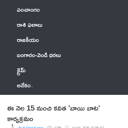
పంచాంగం
రాశి ఫలాలు
రాజకీయం
బంగారం-వెండి ధరలు
క్రైమ్
అనేకం
ఈ నెల 15 నుంచి కవిత 'బాయి బాట'
కార్యక్రమం
By N Shiva Kumar
4189
Jun 04, 2026, 02:06 IST