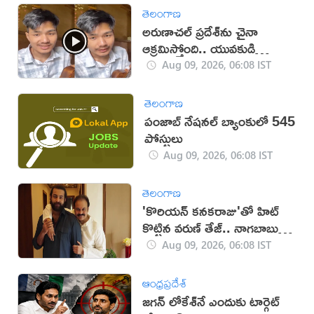
తెలంగాణ
అరుణాచల్‌ ప్రదేశ్‌ను చైనా
ఆక్రమిస్తోంది.. యువకుడి
వీడియో వైరల్
Aug 09, 2026, 06:08 IST
తెలంగాణ
పంజాబ్ నేషనల్ బ్యాంకులో 545
పోస్టులు
Aug 09, 2026, 06:08 IST
తెలంగాణ
'కొరియన్ కనకరాజు'తో హిట్
కొట్టిన వరుణ్ తేజ్.. నాగబాబు
ఎమోషనల్ పోస్ట్
Aug 09, 2026, 06:08 IST
ఆంధ్రప్రదేశ్
జగన్ లోకేశ్‌నే ఎందుకు టార్గెట్