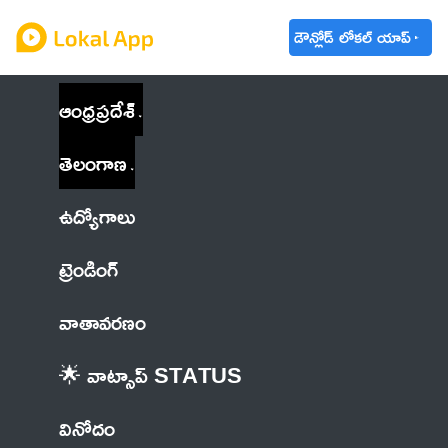
డౌన్లోడ్ లోకల్ యాప్
ఆంధ్రప్రదేశ్
తెలంగాణ
ఉద్యోగాలు
ట్రెండింగ్
వాతావరణం
🌟 వాట్సాప్ STATUS
వినోదం