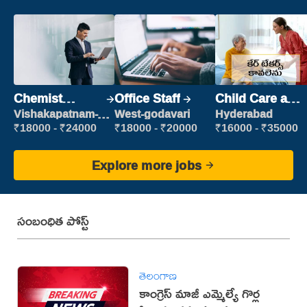
Chemist
Office Staff
Child Care and
Production
Patient care
Vishakapatnam-
West-godavari
Hyderabad
new
Executive
₹18000 - ₹24000
₹18000 - ₹20000
₹16000 - ₹35000
Explore more jobs
సంబంధిత పోస్ట్
తెలంగాణ
కాంగ్రెస్ మాజీ ఎమ్మెల్యే గొర్ల