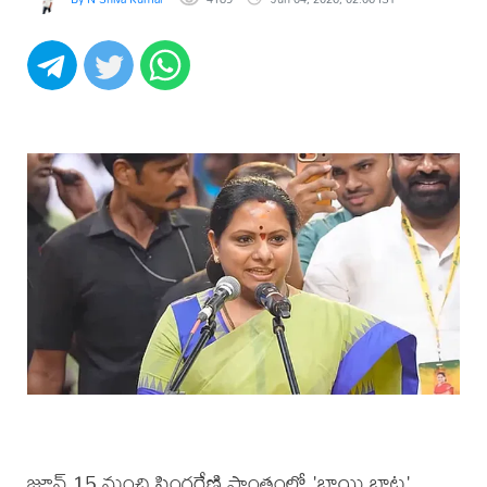
జూన్ 15 నుంచి సింగరేణి ప్రాంతంలో 'బాయి బాట'