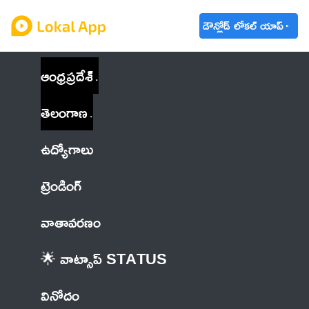
డౌన్లోడ్ లోకల్ యాప్
ఆంధ్రప్రదేశ్
తెలంగాణ
ఉద్యోగాలు
ట్రెండింగ్
వాతావరణం
🌟 వాట్సాప్ STATUS
వినోదం