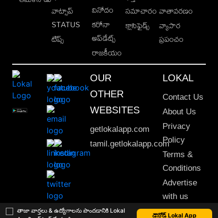
వినోదం
వాట్సాప్
సమాచారం
వాతావరణం
STATUS
కరోనా
క్లాసిఫైడ్స్
వ్యాపార
అప్‌డేట్స్
టిప్స్
ప్రపంచం
రాజకీయం
OUR
LOKAL
OTHER
Contact Us
WEBSITES
About Us
Privacy
getlokalapp.com
Policy
tamil.getlokalapp.com
Terms &
Conditions
Advertise
with us
Sitemap
తాజా వార్తలు & ఉద్యోగాలను పొందడానికి Lokal
డౌన్లోడ్ Lokal App