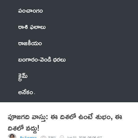
పంచాంగం
రాశి ఫలాలు
రాజకీయం
బంగారం-వెండి ధరలు
క్రైమ్
అనేకం
పూజగది వాస్తు: ఈ దిశలో ఉంటే శుభం, ఈ
దిశలో వద్దు!
By Swapna
5361
Jun 01, 2026, 06:06 IST