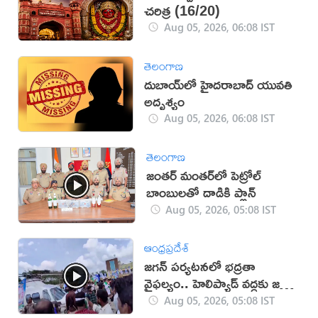
చరిత్ర (16/20)
Aug 05, 2026, 06:08 IST
తెలంగాణ
దుబాయ్‌లో హైదరాబాద్ యువతి
అదృశ్యం
Aug 05, 2026, 06:08 IST
తెలంగాణ
జంతర్ మంతర్‌లో పెట్రోల్
బాంబులతో దాడికి ప్లాన్
Aug 05, 2026, 05:08 IST
ఆంధ్రప్రదేశ్
జగన్ పర్యటనలో భద్రతా
వైఫల్యం.. హెలిప్యాడ్ వద్దకు జనం
(వీడియో)
Aug 05, 2026, 05:08 IST