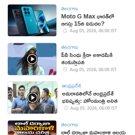
తెలంగాణ
Moto G Max భారత్‌లో
ఆగస్టు 15న విడుదల?
Aug 05, 2026, 06:08 IST
తెలంగాణ
పీవీ సింధు క్రీడా అకాడమీకి
శంకుస్థాపన
Aug 05, 2026, 06:08 IST
ఆంధ్రప్రదేశ్
అమరావతిలోనే ఆంధ్రప్రదేశ్
భవిష్యత్తు: హోంమంత్రి అనిత
Aug 05, 2026, 06:08 IST
తెలంగాణ
లాల్ దర్వాజా మహంకాళి ఆలయ