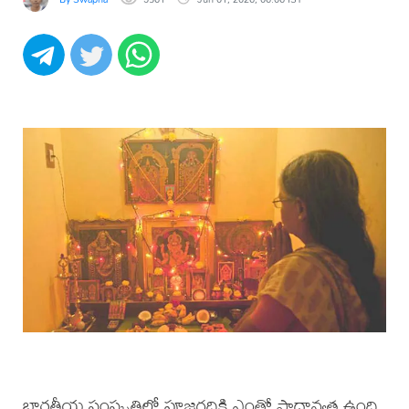
భారతీయ సంస్కృతిలో పూజగదికి ఎంతో ప్రాధాన్యత ఉంది.