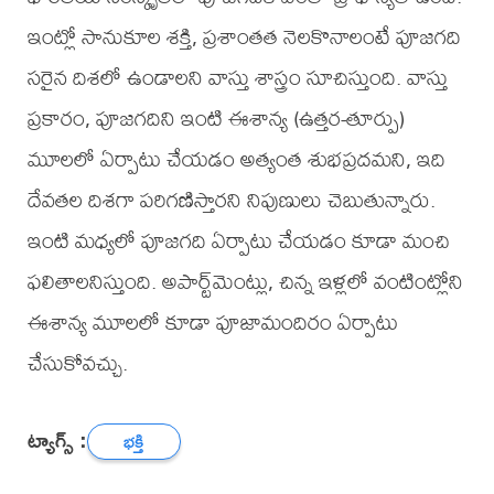
ఇంట్లో సానుకూల శక్తి, ప్రశాంతత నెలకొనాలంటే పూజగది
సరైన దిశలో ఉండాలని వాస్తు శాస్త్రం సూచిస్తుంది. వాస్తు
ప్రకారం, పూజగదిని ఇంటి ఈశాన్య (ఉత్తర-తూర్పు)
మూలలో ఏర్పాటు చేయడం అత్యంత శుభప్రదమని, ఇది
దేవతల దిశగా పరిగణిస్తారని నిపుణులు చెబుతున్నారు.
ఇంటి మధ్యలో పూజగది ఏర్పాటు చేయడం కూడా మంచి
ఫలితాలనిస్తుంది. అపార్ట్‌మెంట్లు, చిన్న ఇళ్లలో వంటింట్లోని
ఈశాన్య మూలలో కూడా పూజామందిరం ఏర్పాటు
చేసుకోవచ్చు.
ట్యాగ్స్ :
భక్తి