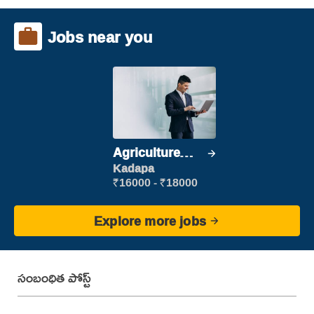
Jobs near you
Agriculture
Labour
Kadapa
₹16000 - ₹18000
Explore more jobs
సంబంధిత పోస్ట్