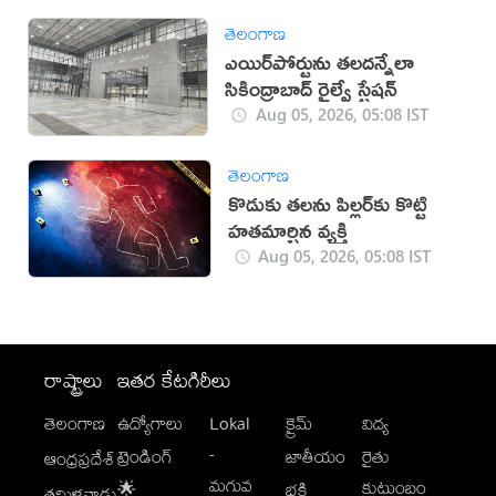
తెలంగాణ
ఎయిర్‌పోర్టును తలదన్నేలా
సికింద్రాబాద్ రైల్వే స్టేషన్
Aug 05, 2026, 05:08 IST
తెలంగాణ
కొడుకు తలను పిల్లర్‌కు కొట్టి
హతమార్చిన వ్యక్తి
Aug 05, 2026, 05:08 IST
రాష్ట్రాలు
ఇతర కేటగిరీలు
తెలంగాణ
ఉద్యోగాలు
Lokal
క్రైమ్
విద్య
-
ట్రెండింగ్
జాతీయం
రైతు
ఆంధ్రప్రదేశ్
మగువ
కుటుంబం
🌟
భక్తి
తమిళనాడు