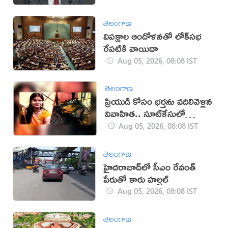
తెలంగాణ
విపక్షాల ఆందోళనతో లోక్‌సభ
రేపటికి వాయిదా
Aug 05, 2026, 08:08 IST
తెలంగాణ
ప్రియుడి కోసం భర్తను వదిలివెళ్లిన
వివాహిత.. సూట్‌కేసులో
మృతదేహం
Aug 05, 2026, 08:08 IST
తెలంగాణ
హైదరాబాద్‌లో సీఎం రేవంత్
పేరుతో కారు హల్చల్
Aug 05, 2026, 08:08 IST
తెలంగాణ