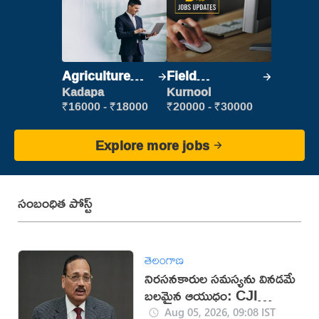
Agriculture
Field
Labour
Marketing
Kadapa
Kurnool
Executive
₹16000 - ₹18000
₹20000 - ₹30000
Explore more jobs
సంబంధిత పోస్ట్
తెలంగాణ
నిరసనకారుల సమస్యను వినడమే
బలమైన ఆయుధం: CJI
సూర్యకాంత్
Aug 05, 2026, 09:08 IST