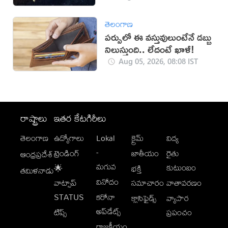
తెలంగాణ
పర్సులో ఈ వస్తువులుంటేనే డబ్బు
నిలుస్తుంది.. లేదంటే ఖాళీ!
Aug 05, 2026, 08:08 IST
రాష్ట్రాలు
ఇతర కేటగిరీలు
తెలంగాణ
ఉద్యోగాలు
Lokal
క్రైమ్
విద్య
-
ట్రెండింగ్
జాతీయం
రైతు
ఆంధ్రప్రదేశ్
మగువ
కుటుంబం
🌟
భక్తి
తమిళనాడు
వినోదం
వాట్సాప్
సమాచారం
వాతావరణం
STATUS
కరోనా
క్లాసిఫైడ్స్
వ్యాపార
అప్‌డేట్స్
టిప్స్
ప్రపంచం
రాజకీయం