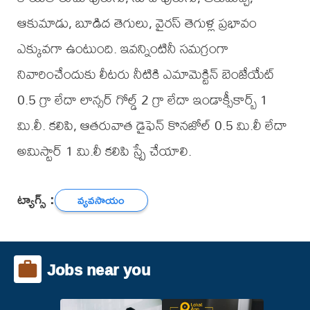
ఆకుమాడు, బూడిద తెగులు, వైరస్ తెగుళ్ల ప్రభావం
ఎక్కువగా ఉంటుంది. ఇవన్నింటినీ సమగ్రంగా
నివారించేందుకు లీటరు నీటికి ఎమామెక్టిన్ బెంజేయేట్
0.5 గ్రా లేదా లాన్సర్ గోల్డ్ 2 గ్రా లేదా ఇండాక్సీకార్బ్ 1
మి.లీ. కలిపి, ఆతరువాత డైఫెన్ కొనజోల్ 0.5 మి.లీ లేదా
అమిస్టార్ 1 మి.లీ కలిపి స్ప్రే చేయాలి.
ట్యాగ్స్ :
వ్యవసాయం
Jobs near you