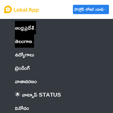
డౌన్లోడ్ లోకల్ యాప్
ఆంధ్రప్రదేశ్
తెలంగాణ
ఉద్యోగాలు
ట్రెండింగ్
వాతావరణం
🌟 వాట్సాప్ STATUS
వినోదం