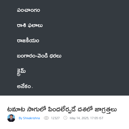
పంచాంగం
రాశి ఫలాలు
రాజకీయం
బంగారం-వెండి ధరలు
క్రైమ్
అనేకం
టమాట సాగులో పిందలేర్పడే దశలో జాగ్రత్తలు
By Shivakrishna
12327
May 14, 2025, 17:05 IST