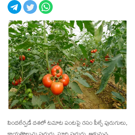
పిందలేర్పడే దశలో టమాట పంటపై రసం పీల్చే పురుగులు,
కాయతొలుచు పురుగు, సూది పురుగు, ఆకుమచ్చ,