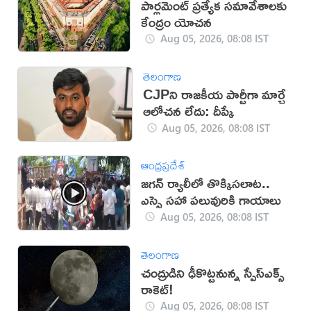
పార్లమెంట్‌ ప్రత్యేక సమావేశాలకు
కేంద్రం యోచన
Aug 05, 2026, 08:08 IST
తెలంగాణ
CJPని రాజకీయ పార్టీగా మార్చే
ఆలోచన లేదు: దీప్కే
Aug 05, 2026, 08:08 IST
ఆంధ్రప్రదేశ్
జగన్ ర్యాలీలో తొక్కిసలాట..
ఎస్సై సహా పలువురికి గాయాలు
Aug 05, 2026, 08:08 IST
తెలంగాణ
చంద్రుడిని ఢీకొట్టనున్న స్పేస్‌ఎక్స్
రాకెట్!
Aug 05, 2026, 08:08 IST