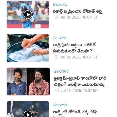
తెలంగాణ
రికార్డ్ సృష్టించిన రోహిత్ శర్మ
Jul 19, 2026, 16:07 IST
తెలంగాణ
రాత్రిపూట బట్టలు ఉతికితే
ఏమవుతుందో తెలుసా?
Jul 19, 2026, 16:07 IST
తెలంగాణ
త్రివిక్రమ్-ప్రభాస్ కాంబోలో భారీ
చిత్రం? ఆసక్తిగా ఎదురుచూస్తున్న
ప్రేక్షకులు
Jul 19, 2026, 16:07 IST
తెలంగాణ
లార్డ్స్‌లో రోహిత్ శర్మ హాఫ్