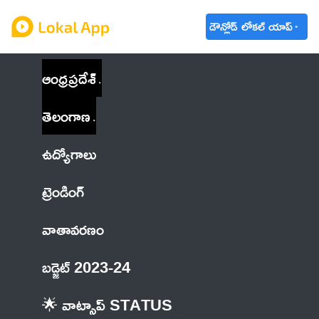
డౌన్లోడ్ లోకల్ యాప్
ఆంధ్రప్రదేశ్
తెలంగాణ
ఉద్యోగాలు
ట్రెండింగ్
వాతావరణం
బడ్జెట్ 2023-24
🌟 వాట్సాప్ STATUS