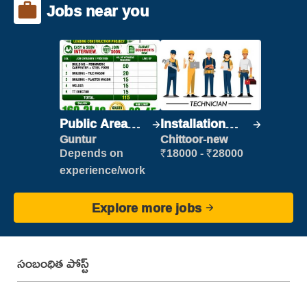
Jobs near you
Public Area
Installation
Cleaner
Engineer/
Guntur
Chittoor-new
Helper
Depends on
₹18000 - ₹28000
experience/work
Explore more jobs
సంబంధిత పోస్ట్