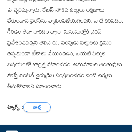
హెచ్చరిస్తున్నారు. రేబిస్ సోకిన పిల్లులు లక్షణాలు
లేకుండానే వైరస్‌ను వ్యాపింపజేయగలవని, వాటి కరవడం,
గీరడం లేదా నాకడం ద్వారా మనుషుల్లోకి వైరస్
ప్రవేశించవచ్చని తెలిపారు. పెంపుడు పిల్లులకు క్రమం
తప్పకుండా టీకాలు వేయించడం, బయటి పిల్లుల
విషయంలో జాగ్రత్త వహించడం, అనుమానిత జంతువులు
కరిస్తే వెంటనే వైద్యుడిని సంప్రదించడం వంటి చర్యలు
తీసుకోవాలని సూచించారు.
ట్యాగ్స్ :
హెల్త్