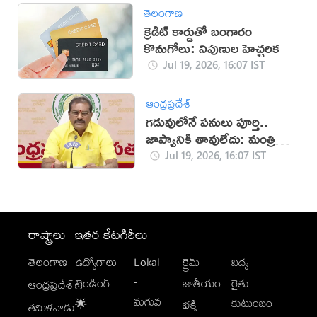
తెలంగాణ
క్రెడిట్ కార్డుతో బంగారం
కొనుగోలు: నిపుణుల హెచ్చరిక
Jul 19, 2026, 16:07 IST
ఆంధ్రప్రదేశ్
గడువులోనే పనులు పూర్తి..
జాప్యానికి తావులేదు: మంత్రి
నిమ్మల
Jul 19, 2026, 16:07 IST
రాష్ట్రాలు
ఇతర కేటగిరీలు
తెలంగాణ
ఉద్యోగాలు
Lokal
క్రైమ్
విద్య
-
ట్రెండింగ్
జాతీయం
రైతు
ఆంధ్రప్రదేశ్
మగువ
కుటుంబం
🌟
భక్తి
తమిళనాడు