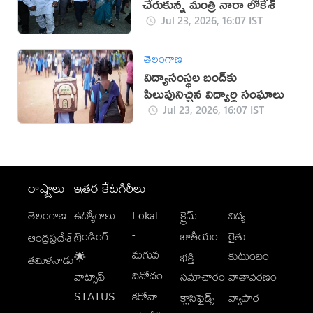
చేరుకున్న మంత్రి నారా లోకేశ్
Jul 23, 2026, 16:07 IST
తెలంగాణ
విద్యాసంస్థల బంద్‌కు
పిలుపునిచ్చిన విద్యార్థి సంఘాలు
Jul 23, 2026, 16:07 IST
రాష్ట్రాలు
ఇతర కేటగిరీలు
తెలంగాణ
ఉద్యోగాలు
Lokal
క్రైమ్
విద్య
-
ట్రెండింగ్
జాతీయం
రైతు
ఆంధ్రప్రదేశ్
మగువ
కుటుంబం
🌟
భక్తి
తమిళనాడు
వినోదం
వాట్సాప్
సమాచారం
వాతావరణం
STATUS
కరోనా
క్లాసిఫైడ్స్
వ్యాపార