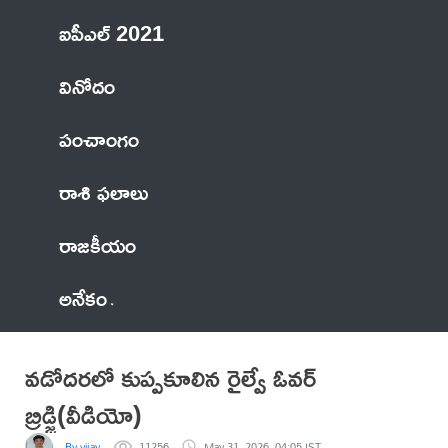
ఐపీఎల్ 2021
వినోదం
పంచాంగం
రాశి ఫలాలు
రాజకీయం
అనేకం
వడోదరలో కుప్పకూలిన రైల్వే ఓవర్
బ్రిడ్జి(వీడియో)
By vijay
11256
May 31, 2026, 04:05 IST