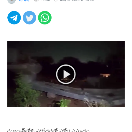
గుజరాత్‌లోని వడోదరలో ఘోర ప్రమాదం