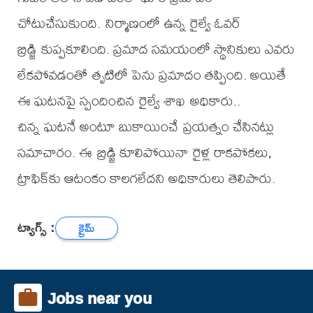
చోటుచేసుకుంది. నిర్మాణంలో ఉన్న రైల్వే ఓవర్
బ్రిడ్జి కుప్పకూలింది. ప్రమాద సమయంలో స్థానికులు ఎవరు
లేకపోవడంతో తృటిలో పెను ప్రమాదం తప్పింది. అయితే
ఈ ఘటనపై స్పందించిన రైల్వే శాఖ అధికారు..
చిన్న ఘటనే అంటూ బుకాయించే ప్రయత్నం చేసినట్లు
సమాచారం. ఈ బ్రిడ్జి కూలిపోయినా రైళ్ల రాకపోకలు,
ట్రాఫిక్‌కు ఆటంకం కాలగలేదని అధికారులు తెలిపారు.
ట్యాగ్స్ :
క్రైమ్
Jobs near you