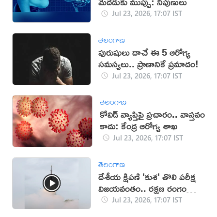
మెదడుకు ముప్పు: నిపుణులు
Jul 23, 2026, 17:07 IST
తెలంగాణ
పురుషులు దాచే ఈ 5 ఆరోగ్య
సమస్యలు.. ప్రాణానికే ప్రమాదం!
Jul 23, 2026, 17:07 IST
తెలంగాణ
కోవిడ్ వ్యాప్తిపై ప్రచారం.. వాస్తవం
కాదు: కేంద్ర ఆరోగ్య శాఖ
Jul 23, 2026, 17:07 IST
తెలంగాణ
దేశీయ క్షిపణి 'కుశ' తొలి పరీక్ష
విజయవంతం.. రక్షణ రంగంలో
కొత్త శకం
Jul 23, 2026, 17:07 IST