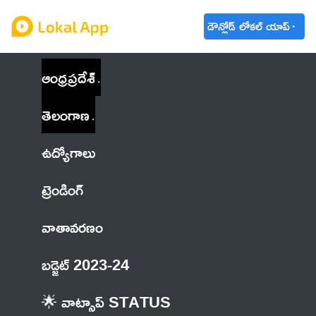
డౌన్లోడ్ లోకల్ యాప్
ఆంధ్రప్రదేశ్
తెలంగాణ
ఉద్యోగాలు
ట్రెండింగ్
వాతావరణం
బడ్జెట్ 2023-24
🌟 వాట్సాప్ STATUS