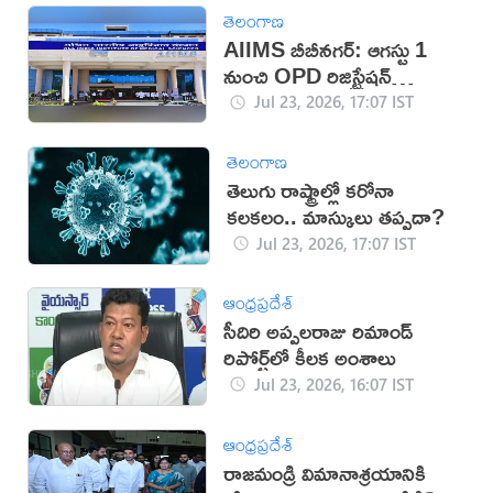
తెలంగాణ
AIIMS బీబీనగర్: ఆగస్టు 1
నుంచి OPD రిజిస్ట్రేషన్
సమయాల్లో మార్పు
Jul 23, 2026, 17:07 IST
తెలంగాణ
తెలుగు రాష్ట్రాల్లో కరోనా
కలకలం.. మాస్కులు తప్పదా?
Jul 23, 2026, 17:07 IST
ఆంధ్రప్రదేశ్
సీదిరి అప్పలరాజు రిమాండ్‌
రిపోర్ట్‌లో కీలక అంశాలు
Jul 23, 2026, 16:07 IST
ఆంధ్రప్రదేశ్
రాజమండ్రి విమానాశ్రయానికి