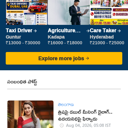
Taxi Driver
Agriculture
Care Taker
Labour
Guntur
Kadapa
Hyderabad
₹13000 - ₹30000
₹16000 - ₹18000
₹21000 - ₹25000
Explore more jobs
సంబంధిత పోస్ట్
తెలంగాణ
త్రిషపై డబుల్ మీనింగ్ డైలాగ్..
ఉదయనిధిపై ఫిర్యాదు
Aug 04, 2026, 05:08 IST