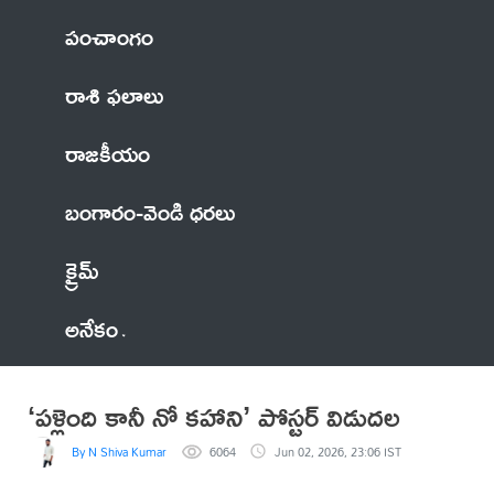
పంచాంగం
రాశి ఫలాలు
రాజకీయం
బంగారం-వెండి ధరలు
క్రైమ్
అనేకం
‘పళ్లైంది కానీ నో కహాని’ పోస్టర్ విడుదల
By N Shiva Kumar
6064
Jun 02, 2026, 23:06 IST