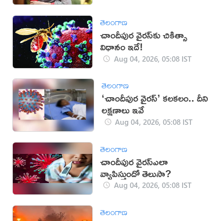
తెలంగాణ
చాందీపుర వైరస్‌కు చికిత్సా
విధానం ఇదే!
Aug 04, 2026, 05:08 IST
తెలంగాణ
‘చాందీపుర వైరస్’ కలకలం.. దీని
ల‌క్ష‌ణాలు ఇవే
Aug 04, 2026, 05:08 IST
తెలంగాణ
చాందీపుర వైరస్ఎలా
వ్యాపిస్తుందో తెలుసా?
Aug 04, 2026, 05:08 IST
తెలంగాణ