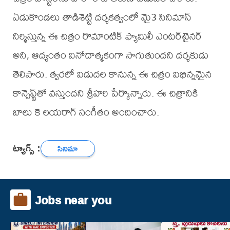
ఏడుకొండలు తాడిశెట్టి దర్శకత్వంలో మై3 సినిమాస్
నిర్మిస్తున్న ఈ చిత్రం రొమాంటిక్ ఫ్యామిలీ ఎంటర్‌టైనర్
అని, ఆద్యంతం వినోదాత్మకంగా సాగుతుందని దర్శకుడు
తెలిపారు. త్వరలో విడుదల కానున్న ఈ చిత్రం విభిన్నమైన
కాన్సెప్ట్‌తో వస్తుందని శ్రీహరి పేర్కొన్నారు. ఈ చిత్రానికి
బాలు కె లయరాగ్‌ సంగీతం అందించారు.
ట్యాగ్స్ :
సినిమా
Jobs near you