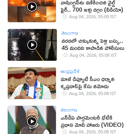
వాషింగ్టన్‌ను వణికించిన వైల్డ్
ఫైర్.. 700 ఇళ్లు దగ్ధం (వీడియో)
Aug 04, 2026, 05:08 IST
తెలంగాణ
వరదలో చిక్కుకున్న పెళ్లి బస్సు..
45 మందిని కాపాడిన పోలీసులు
Aug 04, 2026, 05:08 IST
ఆంధ్రప్రదేశ్
మాజీ డిప్యూటీ సీఎం ధర్మాన
కృష్ణదాస్‌పై కేసు నమోదు
Aug 04, 2026, 05:08 IST
తెలంగాణ
ఎన్‌డీఏ పార్లమెంటరీ భేటీకి
ప్రధాని మోదీ హాజరు (VIDEO)
Aug 04, 2026, 05:08 IST