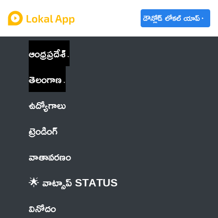
డౌన్లోడ్ లోకల్ యాప్
ఆంధ్రప్రదేశ్
తెలంగాణ
ఉద్యోగాలు
ట్రెండింగ్
వాతావరణం
🌟 వాట్సాప్ STATUS
వినోదం