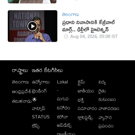
తెలంగాణ
ప్రధాని నివాసానికి కేజ్రీవాల్
మార్చ్‌.. ఢిల్లీలో హైటెన్షన్
Aug 04, 2026, 05:08 IST
రాష్ట్రాలు
ఇతర కేటగిరీలు
తెలంగాణ
ఉద్యోగాలు
Lokal
క్రైమ్
విద్య
-
ట్రెండింగ్
జాతీయం
రైతు
ఆంధ్రప్రదేశ్
మగువ
కుటుంబం
🌟
భక్తి
తమిళనాడు
వినోదం
వాట్సాప్
సమాచారం
వాతావరణం
STATUS
కరోనా
క్లాసిఫైడ్స్
వ్యాపార
అప్‌డేట్స్
టిప్స్
ప్రపంచం
రాజకీయం