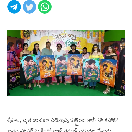
శ్రీహరి, స్మిత జంటగా నటిస్తున్న ‘పళ్లైంది కానీ నో కహాని’
చిత్రం పోస్టర్‌ను హీరో రాజ్ తరుణ్ విడుదల చేశారు.