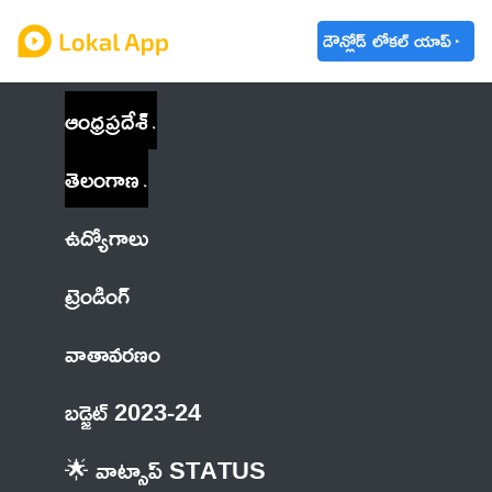
డౌన్లోడ్ లోకల్ యాప్
ఆంధ్రప్రదేశ్
తెలంగాణ
ఉద్యోగాలు
ట్రెండింగ్
వాతావరణం
బడ్జెట్ 2023-24
🌟 వాట్సాప్ STATUS