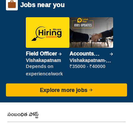
Jobs near you
Field Officer
Accounts
Clerk
Vishakapatnam
Vishakapatnam-
new
Depends on
₹35000 - ₹40000
experience/work
Explore more jobs
సంబంధిత పోస్ట్