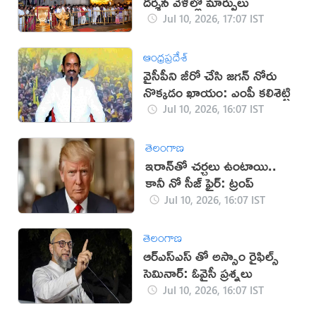
దర్శన వేళల్లో మార్పులు
Jul 10, 2026, 17:07 IST
ఆంధ్రప్రదేశ్
వైసీపీని జీరో చేసి జగన్ నోరు
నొక్కడం ఖాయం: ఎంపీ కలిశెట్టి
Jul 10, 2026, 16:07 IST
తెలంగాణ
‌ఇరాన్‌తో చర్చలు ఉంటాయి..
కానీ నో సీజ్ ఫైర్: ట్రంప్
Jul 10, 2026, 16:07 IST
తెలంగాణ
ఆర్ఎస్ఎస్ తో అస్సాం రైఫిల్స్
సెమినార్: ఓవైసీ ప్రశ్నలు
Jul 10, 2026, 16:07 IST