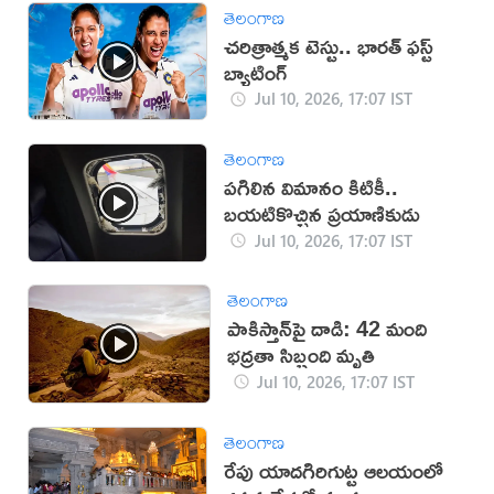
తెలంగాణ
చరిత్రాత్మక టెస్టు.. భారత్‌ ఫస్ట్‌
బ్యాటింగ్‌
Jul 10, 2026, 17:07 IST
తెలంగాణ
పగిలిన విమానం కిటికీ..
బయటికొచ్చిన ప్రయాణికుడు
Jul 10, 2026, 17:07 IST
తెలంగాణ
పాకిస్తాన్‌పై దాడి: 42 మంది
భద్రతా సిబ్బంది మృతి
Jul 10, 2026, 17:07 IST
తెలంగాణ
రేపు యాదగిరిగుట్ట ఆలయంలో