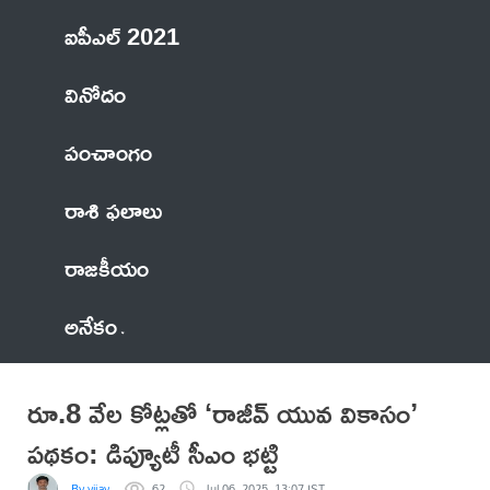
ఐపీఎల్ 2021
వినోదం
పంచాంగం
రాశి ఫలాలు
రాజకీయం
అనేకం
రూ.8 వేల కోట్లతో ‘రాజీవ్ యువ వికాసం’
పథకం: డిప్యూటీ సీఎం భట్టి
By vijay
62
Jul 06, 2025, 13:07 IST