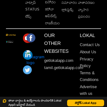
వినోదం
వాట్సాప్
సమాచారం
వాతావరణం
STATUS
కరోనా
క్లాసిఫైడ్స్
వ్యాపార
అప్‌డేట్స్
టిప్స్
ప్రపంచం
రాజకీయం
OUR
LOKAL
OTHER
Contact Us
WEBSITES
About Us
Privacy
getlokalapp.com
Policy
tamil.getlokalapp.com
Terms &
Conditions
Advertise
with us
Sitemap
తాజా వార్తలు & ఉద్యోగాలను పొందడానికి Lokal
డౌన్లోడ్ Lokal App
Appని ఇన్‌స్టాల్ చేయండి
This material may not be published, transmitted, rewritten or redistributed. © 2020 Lokal App. All rights reserved.