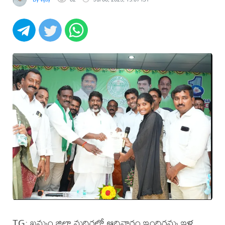
TG: ఖమ్మం జిల్లా మధిరలో ఆదివారం ఇందిరమ్మ ఇళ్ల