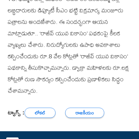
లబ్ధిదారులకు డిప్యూటీ సీఎం భట్టి విక్రమార్క మంజూరు
పత్రాలను అందజేశారు. ఈ సందర్భంగా ఆయన
మాట్లాడుతూ.. ‘రాజీవ్ యువ వికాసం’ పథకంపై కీలక
వ్యాఖ్యలు చేశారు. నిరుద్యోగులకు ఉపాధి అవకాశాలు
కల్పించేందుకు రూ.8 వేల కోట్లతో ‘రాజీవ్ యువ వికాసం’
పథకాన్ని తీసుకొచ్చామన్నారు. డ్వాక్రా మహిళలకు రూ.లక్ష
కోట్లతో రుణ సౌకర్యం కల్పించేందుకు ప్రణాళికలు సిద్ధం
చేశామన్నారు.
ట్యాగ్స్ :
లోకల్
రాజకీయం