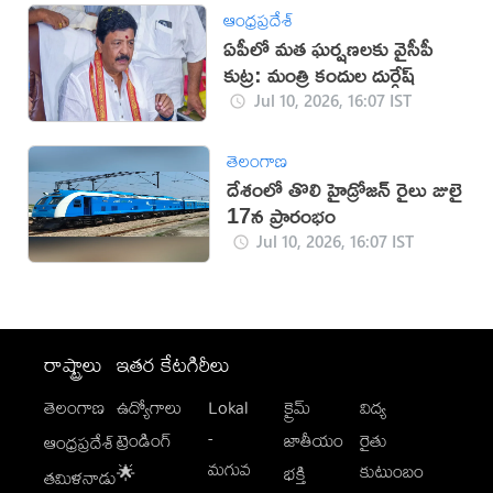
ఆంధ్రప్రదేశ్
ఏపీలో మత ఘర్షణలకు వైసీపీ
కుట్ర: మంత్రి కందుల దుర్గేష్
Jul 10, 2026, 16:07 IST
తెలంగాణ
దేశంలో తొలి హైడ్రోజన్ రైలు జులై
17న ప్రారంభం
Jul 10, 2026, 16:07 IST
రాష్ట్రాలు
ఇతర కేటగిరీలు
తెలంగాణ
ఉద్యోగాలు
Lokal
క్రైమ్
విద్య
-
ట్రెండింగ్
జాతీయం
రైతు
ఆంధ్రప్రదేశ్
మగువ
కుటుంబం
🌟
భక్తి
తమిళనాడు