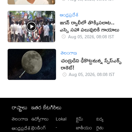
ఆంధ్రప్రదేశ్
జగన్ ర్యాలీలో తొక్కిసలాట..
ఎస్సై సహా పలువురికి గాయాలు
Aug 05, 2026, 08:08 IST
తెలంగాణ
చంద్రుడిని ఢీకొట్టనున్న స్పేస్‌ఎక్స్
రాకెట్!
Aug 05, 2026, 08:08 IST
రాష్ట్రాలు
ఇతర కేటగిరీలు
తెలంగాణ
ఉద్యోగాలు
Lokal
క్రైమ్
విద్య
-
ట్రెండింగ్
జాతీయం
రైతు
ఆంధ్రప్రదేశ్