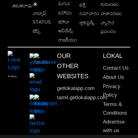
మగువ
కుటుంబం
🌟
భక్తి
తమిళనాడు
వినోదం
వాట్సాప్
సమాచారం
వాతావరణం
STATUS
కరోనా
క్లాసిఫైడ్స్
వ్యాపార
అప్‌డేట్స్
టిప్స్
ప్రపంచం
రాజకీయం
OUR
LOKAL
OTHER
Contact Us
WEBSITES
About Us
Privacy
getlokalapp.com
Policy
tamil.getlokalapp.com
Terms &
Conditions
Advertise
with us