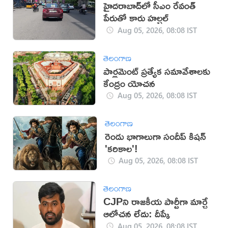
హైదరాబాద్‌లో సీఎం రేవంత్
పేరుతో కారు హల్చల్
Aug 05, 2026, 08:08 IST
తెలంగాణ
పార్లమెంట్‌ ప్రత్యేక సమావేశాలకు
కేంద్రం యోచన
Aug 05, 2026, 08:08 IST
తెలంగాణ
రెండు భాగాలుగా సందీప్ కిషన్
'కరికాల'!
Aug 05, 2026, 08:08 IST
తెలంగాణ
CJPని రాజకీయ పార్టీగా మార్చే
ఆలోచన లేదు: దీప్కే
Aug 05, 2026, 08:08 IST