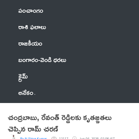
పంచాంగం
రాశి ఫలాలు
రాజకీయం
బంగారం-వెండి ధరలు
క్రైమ్
అనేకం
చంద్రబాబు, రేవంత్ రెడ్డిలకు కృతజ్ఞతలు
చెప్పిన రామ్ చరణ్
By N Shiva Kumar
12117
Jun 04, 2026, 02:06 IST