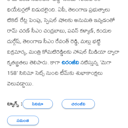
థియేటర్లలో విడుదలైంది. ఏపీ, తెలంగాణ ప్రభుత్వాలు
టికెట్ రేట్ల పెంపు, స్పెషల్ షోలకు అనుమతి ఇవ్వడంతో
రామ్ చరణ్ సీఎం చంద్రబాబు, పవన్ కళ్యాణ్, కందుల
దుర్గేష్, తెలంగాణ సీఎం రేవంత్ రెడ్డి, మల్లు భట్టి
విక్రమార్క, మంత్రి కోమటిరెడ్డిలకు సోషల్ మీడియా ద్వారా
కృతజ్ఞతలు తెలిపారు. కాగా
చిరంజీవి
నటిస్తున్న 'మెగా
158' సినిమా సెట్స్ నుంచి టీమ్‌కు శుభాకాంక్షలు
వెలువడ్డాయి.
ట్యాగ్స్ :
సినిమా
చిరంజీవి
సమంత