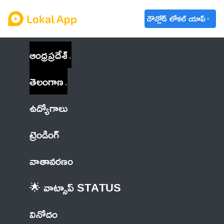
డౌన్లోడ్ లోకల్ యాప్
ఆంధ్రప్రదేశ్
తెలంగాణ
ఉద్యోగాలు
ట్రెండింగ్
వాతావరణం
🌟 వాట్సాప్ STATUS
వినోదం