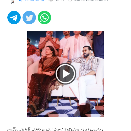
రామ్ చరణ్ నటించిన 'పెద్ది' సినిమా గురువారం