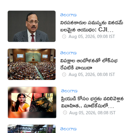
తెలంగాణ
నిరసనకారుల సమస్యను వినడమే
బలమైన ఆయుధం: CJI
సూర్యకాంత్
Aug 05, 2026, 09:08 IST
తెలంగాణ
విపక్షాల ఆందోళనతో లోక్‌సభ
రేపటికి వాయిదా
Aug 05, 2026, 08:08 IST
తెలంగాణ
ప్రియుడి కోసం భర్తను వదిలివెళ్లిన
వివాహిత.. సూట్‌కేసులో
మృతదేహం
Aug 05, 2026, 08:08 IST
తెలంగాణ