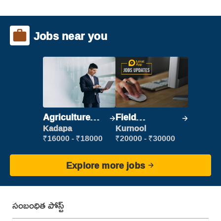
Jobs near you
Agriculture
Field
Labour
Marketing
Kadapa
Kurnool
Executive
₹16000 - ₹18000
₹20000 - ₹30000
Explore more jobs
సంబంధిత పోస్ట్